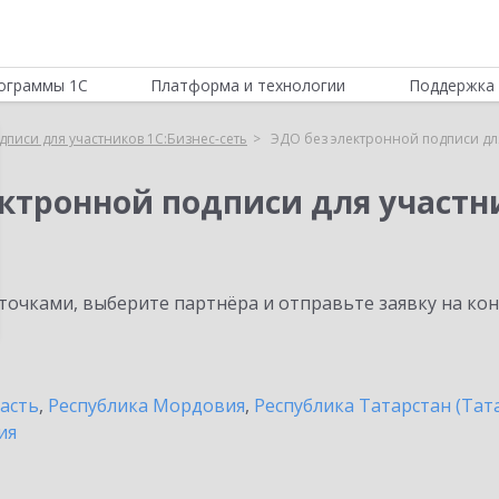
ограммы 1С
Платформа и технологии
Поддержка 
писи для участников 1С:Бизнес-сеть
ЭДО без электронной подписи для
ктронной подписи для участни
очками, выберите партнёра и отправьте заявку на ко
асть
,
Республика Мордовия
,
Республика Татарстан (Тат
ия