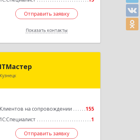
Отправить заявку
Отправить заявку
Показать контакты
Назад
ITМастер
ITМастер
Кузнецк
442537, Пензенская обл, Кузнецк г,
Белинского ул, дом № 82, ДЦ"Сфера",
оф.15
Подробнее
Клиентов на сопровождении
155
1С:Специалист
1
Отправить заявку
Отправить заявку