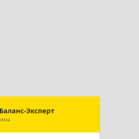
Баланс-Эксперт
Баланс-Эксперт
Инза
433030, Ульяновская обл, Инзенский
р-н, Инза г, Красных Бойцов ул, дом
№ 18, кв.4