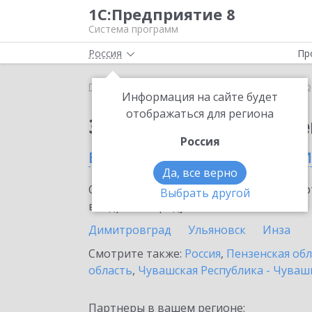
1С:Предприятие 8
Система программ
Россия
Пр
Главная
Сервисы ИТС
ЭДО без электронной под
Информация на сайте будет
отображаться для региона
Заказать ЭДО без эле
Россия
в Ульяновской области
Да, все верно
Ознакомьтесь с информационными карт
Выбрать другой
внедрение продукта.
Димитровград
Ульяновск
Инза
Смотрите также:
Россия
,
Пензенская обл
область
,
Чувашская Республика - Чуваш
Партнеры в вашем регионе: