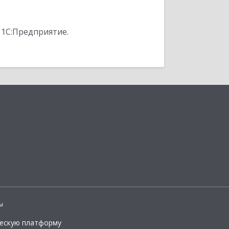
 1С:Предприятие.
ы
ческую платформу