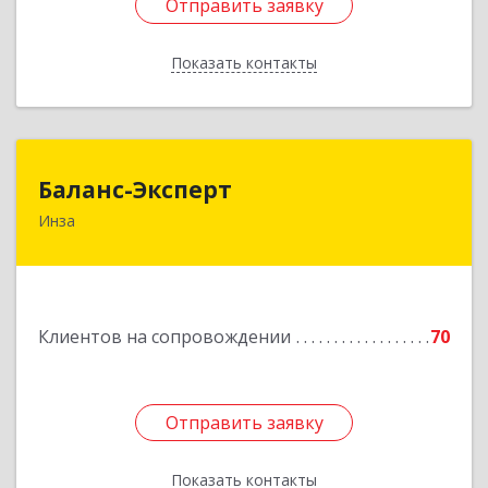
Отправить заявку
Отправить заявку
Показать контакты
Назад
Баланс-Эксперт
Баланс-Эксперт
Инза
433030, Ульяновская обл, Инзенский р-н, Инза
г, Красных Бойцов ул, дом № 18, кв.4
Подробнее
Клиентов на сопровождении
70
Отправить заявку
Отправить заявку
Показать контакты
Назад