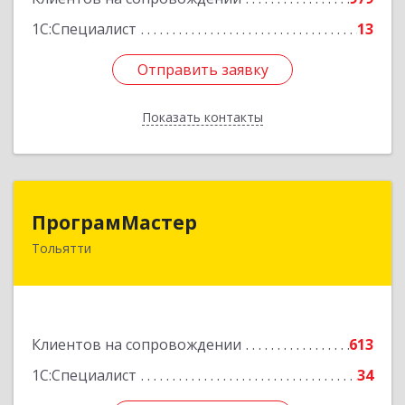
1С:Специалист
13
Отправить заявку
Отправить заявку
Показать контакты
Назад
ПрограмМастер
ПрограмМастер
Тольятти
445004, Самарская обл, Тольятти г,
Автозаводское ш, дом № 51
Подробнее
Клиентов на сопровождении
613
1С:Специалист
34