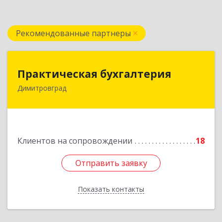
Рекомендованные партнеры
Практическая бухгалтерия
Практическая бухгалтерия
Димитровград
433502, Ульяновская область, г.о. город
Димитровград, г Димитровград, ш
Мулловское, стр. 7/5, офис 5
Подробнее
Клиентов на сопровождении
18
Отправить заявку
Отправить заявку
Показать контакты
Назад