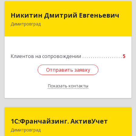
Никитин Дмитрий Евгеньевич
Никитин Дмитрий Евгеньевич
Димитровград
433513, Ульяновская
область,г.Димитровград,ул.Победы, д.9, кв.52
Подробнее
Клиентов на сопровождении
5
Отправить заявку
Отправить заявку
Показать контакты
Назад
1С:Франчайзинг. АктивУчет
1С:Франчайзинг. АктивУчет
Димитровград
433505, Ульяновская обл., г. Димитровград, ул.