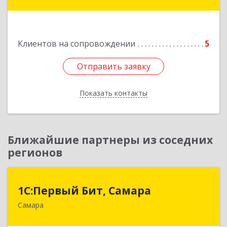
Западная, д. 34 - 14
Подробнее
Клиентов на сопровождении
5
Отправить заявку
Отправить заявку
Показать контакты
Назад
Ближайшие партнеры из соседних
регионов
1С:Первый Бит, Самара
1С:Первый Бит, Самара
Самара
443013, Самарская обл, Самара г, Дачная ул,
дом № 24, пом.2/25