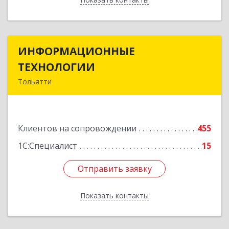
ИНФОРМАЦИОННЫЕ
ИНФОРМАЦИОННЫЕ
ТЕХНОЛОГИИ
ТЕХНОЛОГИИ
Тольятти
445043, Самарская обл, Тольятти г, Южное ш,
дом № 161, корпус 2.1, оф.309А
Клиентов на сопровождении
455
Подробнее
1С:Специалист
15
Отправить заявку
Отправить заявку
Показать контакты
Назад