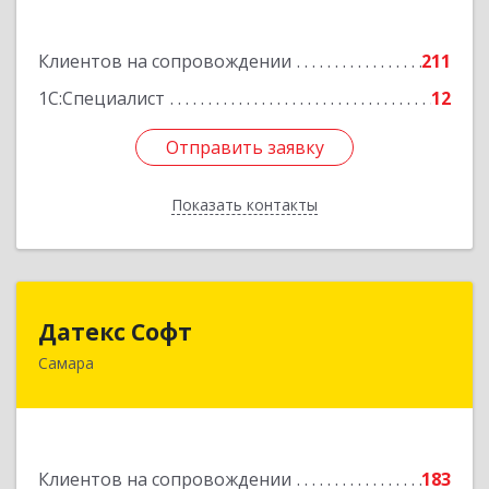
Подробнее
Клиентов на сопровождении
211
1С:Специалист
12
Отправить заявку
Отправить заявку
Показать контакты
Назад
Датекс Софт
Датекс Софт
Самара
443070, Самарская обл, Самара г, Партизанская
ул, дом № 86, оф.723
Подробнее
Клиентов на сопровождении
183