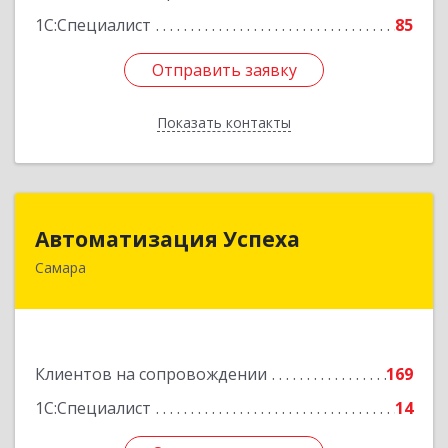
1С:Специалист
85
Отправить заявку
Отправить заявку
Показать контакты
Назад
Автоматизация Успеха
Автоматизация Успеха
Самара
443011, Самарская обл, Самара г, 22
Партсъезда ул, дом № 207, оф.14
Подробнее
Клиентов на сопровождении
169
1С:Специалист
14