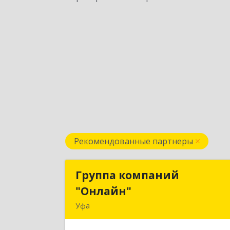
Рекомендованные партнеры
Группа компаний
Группа компани
"Онлайн"
"Онлайн
Уфа
450006, Башкортостан Респ, г.о. горо
Уфа, Уфа г, Цюрупы ул, дом № 130