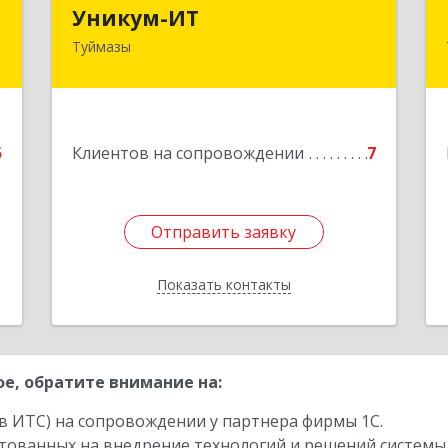
ч
Уникум-ИТ
Уникум-ИТ
Туймазы
,
452757, Башкортостан Респ,
,
Туймазинский р-н, Туймазы г,
9
Заводской пер, дом № 2, корпус Б
е
Подробнее
5
Клиентов на сопровождении
7
Отправить заявку
Отправить заявку
Показать контакты
Назад
е, обратите внимание на:
в ИТС) на сопровождении у партнера фирмы 1С.
стованных на внедрение технологий и решений системы