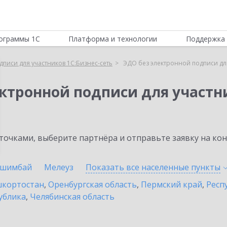
ограммы 1С
Платформа и технологии
Поддержка 
писи для участников 1С:Бизнес-сеть
ЭДО без электронной подписи для
ктронной подписи для участни
очками, выберите партнёра и отправьте заявку на ко
шимбай
Мелеуз
Показать все населенные
пункты
шкортостан
,
Оренбургская область
,
Пермский край
,
Респ
ублика
,
Челябинская область