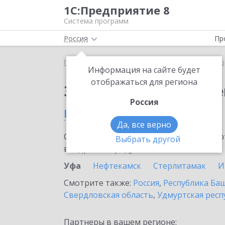
1С:Предприятие 8
Система программ
Россия
Пр
Главная
Сервисы ИТС
ЭДО без электронной под
Информация на сайте будет
отображаться для региона
Заказать ЭДО без эле
Россия
в Уфе
Да, все верно
Ознакомьтесь с информационными карт
Выбрать другой
внедрение продукта.
Уфа
Нефтекамск
Стерлитамак
И
Смотрите также:
Россия
,
Республика Ба
Свердловская область
,
Удмуртская респ
Партнеры в вашем регионе: