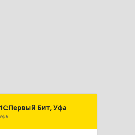
1С:Первый Бит, Уфа
1С:Первый Бит, Уфа
Уфа
450098, Башкортостан Респ, Уфа г,
Комсомольская ул, дом № 165, корпус
3, этаж 2