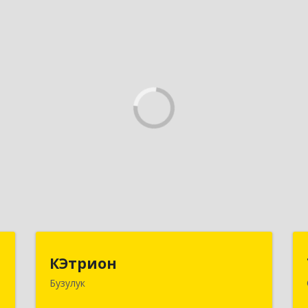
г
КЭтрион
КЭтрион
Бузулук
,
461040, Оренбургская обл, Бузулук г,
4
Пушкина ул, дом № 3Б