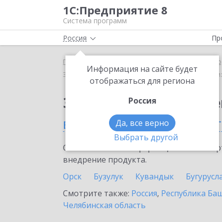
1С:Предприятие 8
Система программ
Россия
Пр
Главная
Сервисы ИТС
ЭДО без электронной под
Информация на сайте будет
ЭДО без электронной подписи для участников 1С:Би
отображаться для региона
Заказать ЭДО без эле
Россия
в Оренбургской облас
Да, все верно
Выбрать другой
Ознакомьтесь с информационными карт
внедрение продукта.
Орск
Бузулук
Кувандык
Бугурусл
Смотрите также:
Россия
,
Республика Ба
Челябинская область