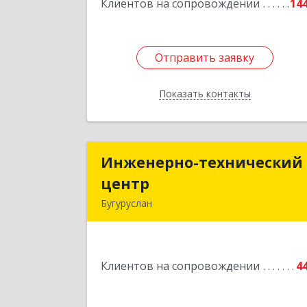
Клиентов на сопровождении
14
Отправить заявку
Отправить заявку
Показать контакты
Назад
Инженерно-технический
Инженерно-технически
центр
цент
Бугуруслан
461633, Оренбургская обл, Бугурусла
г, Больничный пер, дом № 
Клиентов на сопровождении
4
Подробне