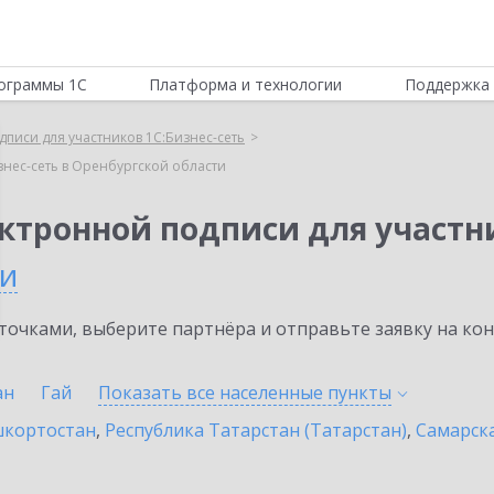
ограммы 1С
Платформа и технологии
Поддержка 
писи для участников 1С:Бизнес-сеть
знес-сеть в Оренбургской области
ктронной подписи для участни
ти
очками, выберите партнёра и отправьте заявку на ко
ан
Гай
Показать все населенные
пункты
шкортостан
,
Республика Татарстан (Татарстан)
,
Самарска