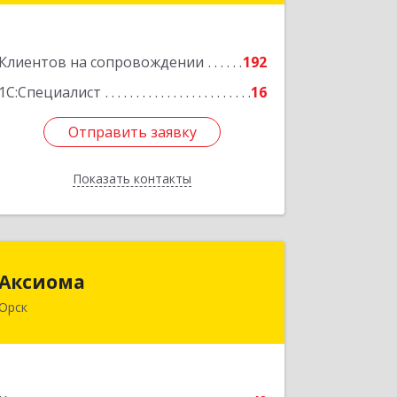
этаж 1, офис 2
Подробнее
Клиентов на сопровождении
192
1С:Специалист
16
Отправить заявку
Отправить заявку
Показать контакты
Назад
Аксиома
Аксиома
Орск
462431, Оренбургская обл, Орск г,
Ленина пр-кт, дом № 84, кв.28
Подробнее