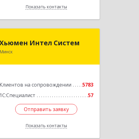
Показать контакты
Назад
Хьюмен Интел Систем
Хьюмен Интел Систем
Минск
220083, г. Минск, пр. Дзержинского,
104А оф. 805
Подробнее
Клиентов на сопровождении
5783
1С:Специалист
57
Отправить заявку
Отправить заявку
Показать контакты
Назад