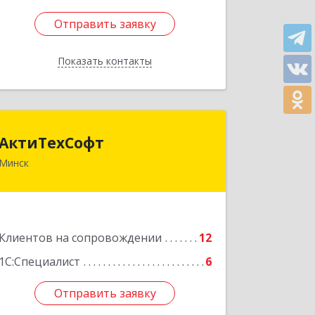
Отправить заявку
Отправить заявку
Показать контакты
Назад
АктиТехСофт
АктиТехСофт
Минск
Республика Беларусь, г. Минск, ул.
Германовская, 17-61
Подробнее
Клиентов на сопровождении
12
1С:Специалист
6
Отправить заявку
Отправить заявку