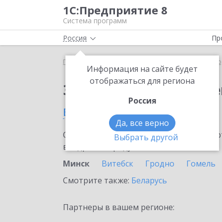
1С:Предприятие 8
Система программ
Россия
Пр
Главная
Сервисы ИТС
ЭДО без электронной под
Информация на сайте будет
отображаться для региона
Заказать ЭДО без эле
Россия
в Минске
Да, все верно
Ознакомьтесь с информационными карт
Выбрать другой
внедрение продукта.
Минск
Витебск
Гродно
Гомель
Смотрите также:
Беларусь
Партнеры в вашем регионе: