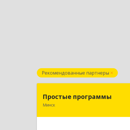
Рекомендованные партнеры
Простые программ
Простые программы
Минск
220116, пр-т Дзержинского, д. 104
пом.54а, каб.54-5, г. Минск
Республика Беларус