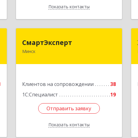
Показать контакты
Назад
п
СмартЭксперт
СмартЭксперт
Минск
.
220125, Республика Беларусь, г.
.
Минск, ул. Шафарнянская, д.11, пом.
4
85
е
Подробнее
3
Клиентов на сопровождении
38
1С:Специалист
19
Отправить заявку
Отправить заявку
Показать контакты
Назад