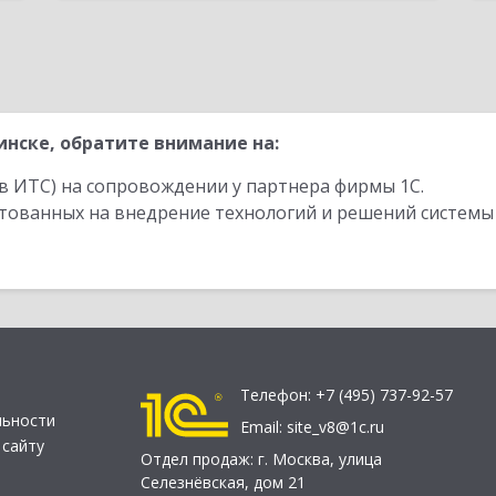
нске, обратите внимание на:
в ИТС) на сопровождении у партнера фирмы 1С.
стованных на внедрение технологий и решений системы
Телефон:
+7 (495) 737-92-57
льности
Email:
site_v8@1c.ru
 сайту
Отдел продаж:
г. Москва
,
улица
Селезнёвская, дом 21