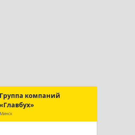
Группа компаний
Группа компаний
«Главбух»
«Главбух»
Минск
220073, г.Минск, ул.Скрыганова, д.6
Подробнее