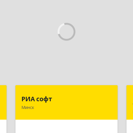
ы
РИА софт
РИА софт
Минск
,
220040, г.Минск, ул.М.Богдановича,
,
д.155, офис 1112
ь
Подробнее