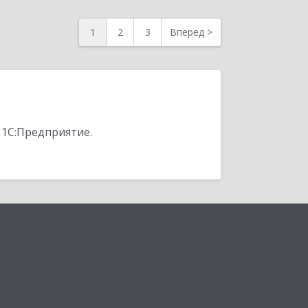
1
2
3
Вперед
>
 1С:Предприятие.