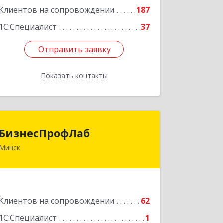
Клиентов на сопровождении
187
1С:Специалист
37
Отправить заявку
Отправить заявку
Показать контакты
Назад
БизнесПрофЛаб
БизнесПрофЛаб
Минск
ул. Соломенная, д. 23, к. 18, 220088,
Минск, Республика Беларусь
Подробнее
Клиентов на сопровождении
62
1С:Специалист
1