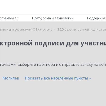
ограммы 1С
Платформа и технологии
Поддержка 
писи для участников 1С:Бизнес-сеть
ЭДО без электронной подписи для
ктронной подписи для участни
очками, выберите партнёра и отправьте заявку на ко
Могилев
Показать все населенные
пункты