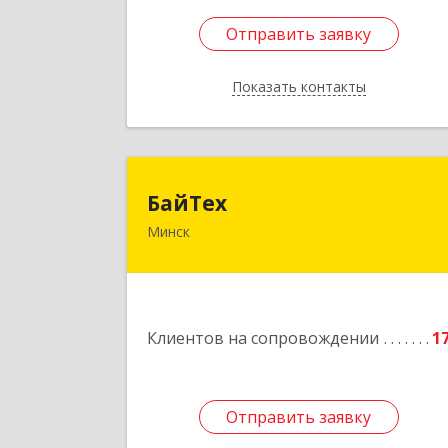
Отправить заявку
Отправить заявку
Показать контакты
Назад
БайТе
БайТех
Минск
220014, г. Минск, Республик
Беларусь, ул. Минина, 23
Подробне
Клиентов на сопровождении
1
Отправить заявку
Отправить заявку