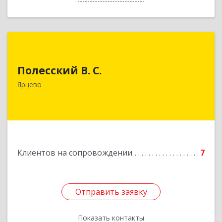
Полесский В. С.
Полесский В. С.
215800,Смоленская обл. г. Ярцево,
ул.Краснофлотская д.30
Ярцево
Подробнее
Клиентов на сопровождении
7
Отправить заявку
Отправить заявку
Показать контакты
Назад