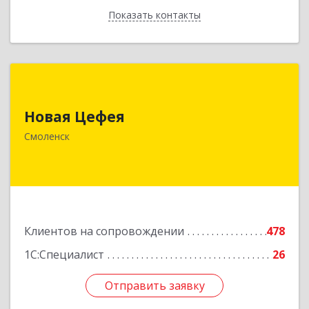
Показать контакты
Назад
Новая Цефея
Новая Цефея
214018, Смоленская обл, Смоленск г, Раевского
ул, дом № 10
Смоленск
Подробнее
Клиентов на сопровождении
478
1С:Специалист
26
Отправить заявку
Отправить заявку