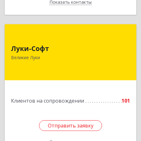
Показать контакты
Назад
Луки-Софт
Луки-Софт
182113, Псковская обл, Великие Луки г,
Октябрьский пр-кт, дом № 56А, оф.2
Великие Луки
Подробнее
Клиентов на сопровождении
101
Отправить заявку
Отправить заявку