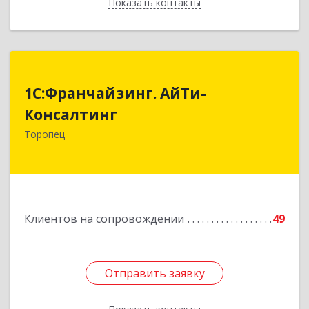
Показать контакты
Назад
1С:Франчайзинг. АйТи-
1С:Франчайзинг. АйТи-
Консалтинг
Консалтинг
172840, Тверская обл, Торопец г, Гоголя ул,
Торопец
дом № 13
Подробнее
Клиентов на сопровождении
49
Отправить заявку
Отправить заявку