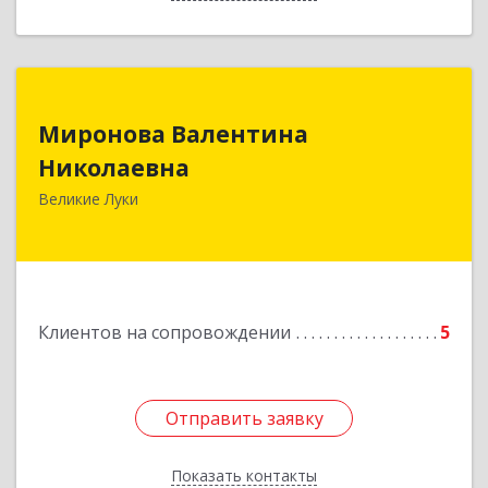
Миронова Валентина
Миронова Валентина
Николаевна
Николаевна
Великие Луки
Подробнее
Клиентов на сопровождении
5
Отправить заявку
Отправить заявку
Показать контакты
Назад