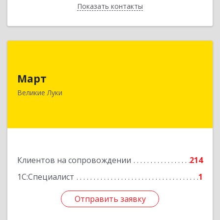
Показать контакты
Назад
Март
Март
182113, Псковская обл, Великие Луки г,
Ботвина ул, дом № 17 А, пом.1003
Великие Луки
Подробнее
Клиентов на сопровождении
214
1С:Специалист
1
Отправить заявку
Отправить заявку