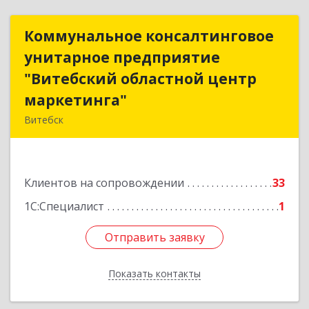
Коммунальное консалтинговое
Коммунальное консалтинговое
унитарное предприятие
унитарное предприятие
"Витебский областной центр
"Витебский областной центр
маркетинга"
маркетинга"
Витебск
Республика Беларусь, 210015, Витебская
область, г. Витебск, пр-д Гоголя, д. 5
Клиентов на сопровождении
33
Подробнее
1С:Специалист
1
Отправить заявку
Отправить заявку
Показать контакты
Назад