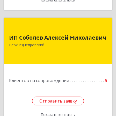
ИП Соболев Алексей Николаевич
ИП Соболев Алексей Николаевич
Подробнее
Верхнеднепровский
Клиентов на сопровождении
5
Отправить заявку
Отправить заявку
Показать контакты
Назад