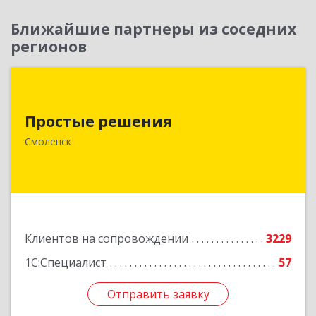
Ближайшие партнеры из соседних
регионов
Простые решения
Простые решения
214015, Смоленская обл, Смоленск г, Большая
Краснофлотская ул, дом № 17
Смоленск
Подробнее
Клиентов на сопровождении
3229
1С:Специалист
57
Отправить заявку
Отправить заявку