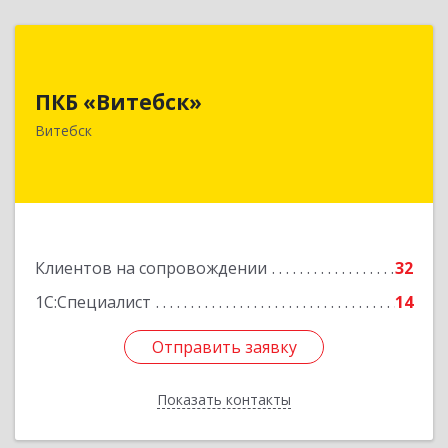
ПКБ «Витебск»
ПКБ «Витебск»
Республика Беларусь, 210026, г. Витебск, ул.
Замковая, д. 4-3, каб. 304
Витебск
Подробнее
Клиентов на сопровождении
32
1С:Специалист
14
Отправить заявку
Отправить заявку
Показать контакты
Назад