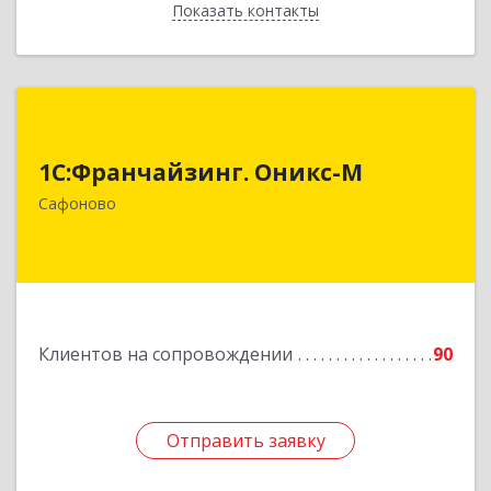
Показать контакты
Назад
1С:Франчайзинг. Оникс-М
1С:Франчайзинг. Оникс-М
215500, Смоленская обл, Сафоновский р-н,
Сафоново г, Революционная ул, дом № 9а
Сафоново
Подробнее
Клиентов на сопровождении
90
Отправить заявку
Отправить заявку