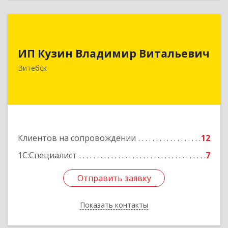
ИП Кузин Владимир Витальевич
ИП Кузин Владимир Витальевич
Беларусь, 210001, г.Витебск, ул. Ильинского,
д.31, кв.77
Витебск
Подробнее
Клиентов на сопровождении
12
1С:Специалист
7
Отправить заявку
Отправить заявку
Показать контакты
Назад