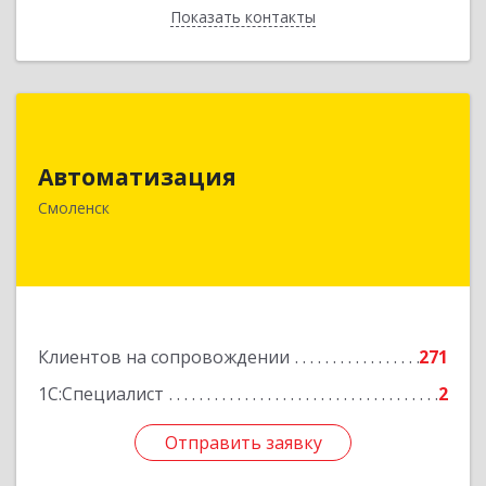
Показать контакты
Назад
Автоматизация
Автоматизация
214019, Смоленская обл, Смоленск г, Марии
Октябрьской ул, дом № 16, оф.107
Смоленск
Подробнее
Клиентов на сопровождении
271
1С:Специалист
2
Отправить заявку
Отправить заявку