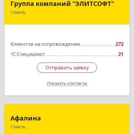
Группа компаний "ЭЛИТСОФТ"
Гомель
246015. Республика Беларусь, г.Гомель, ул.
Лепешинского, 9Б
Подробнее
Клиентов на сопровождении
272
1С:Специалист
21
Отправить заявку
Отправить заявку
Показать контакты
Назад
Афалина
Афалина
Гомель
246008, Республика Беларусь, г.Гомель,