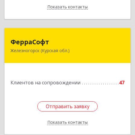
Показать контакты
Назад
ФерраСофт
ФерраСофт
Железногорск (Курская обл.)
307179, Курская обл, Железногорск г, Ленина ул,
дом № 92, корпус 1, оф.2-34
Подробнее
Клиентов на сопровождении
47
Отправить заявку
Отправить заявку
Показать контакты
Назад