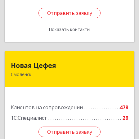
Отправить заявку
Отправить заявку
Показать контакты
Назад
Новая Цефея
Новая Цефея
Смоленск
214018, Смоленская обл, Смоленск г, Раевского
ул, дом № 10
Подробнее
Клиентов на сопровождении
478
1С:Специалист
26
Отправить заявку
Отправить заявку