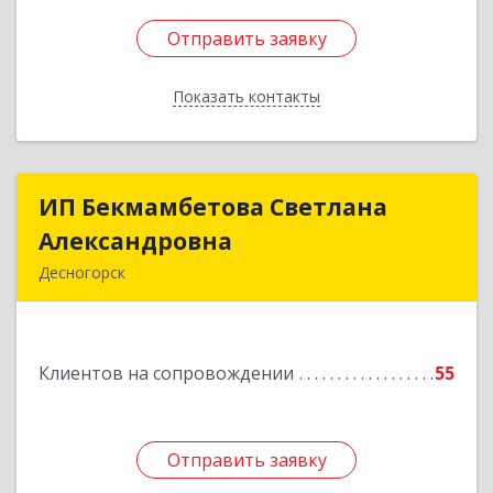
Отправить заявку
Отправить заявку
Показать контакты
Назад
ИП Бекмамбетова Светлана
ИП Бекмамбетова Светлана
Александровна
Александровна
Десногорск
216400, Смоленская обл, Десногорск г, 4-й мкр,
дом № 7, кв.11
Клиентов на сопровождении
55
Подробнее
Отправить заявку
Отправить заявку