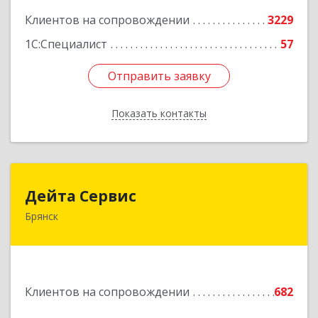
Клиентов на сопровождении
3229
1С:Специалист
57
Отправить заявку
Отправить заявку
Показать контакты
Назад
Дейта Сервис
Дейта Сервис
Брянск
241035, Брянская обл, Брянск г, Ульянова ул,
дом № 4, оф.403
Подробнее
Клиентов на сопровождении
682