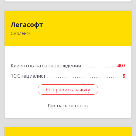
Легасофт
Легасофт
Смоленск
214018, Смоленская обл, Смоленск г, Ново-
Рославльская ул, дом № 13
Подробнее
Клиентов на сопровождении
407
1С:Специалист
9
Отправить заявку
Отправить заявку
Показать контакты
Назад