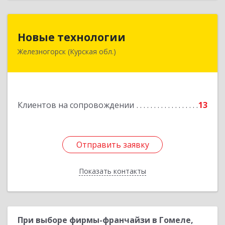
Новые технологии
Новые технологии
Железногорск (Курская обл.)
307170, Курская обл, Железногорский р-н,
Железногорск г, Автолюбителей пер, дом № 5,
офис 7
Подробнее
Клиентов на сопровождении
13
Отправить заявку
Отправить заявку
Показать контакты
Назад
При выборе фирмы-франчайзи в Гомеле,