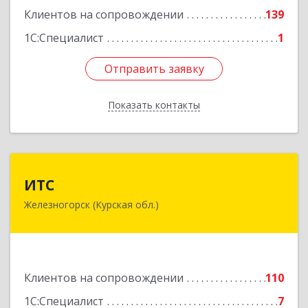
Клиентов на сопровождении
139
1С:Специалист
1
Отправить заявку
Отправить заявку
Показать контакты
Назад
ИТС
ИТС
Железногорск (Курская обл.)
307178, Курская обл, Железногорск г,
Димитрова ул, дом № 3, корпус 5, оф.5
Подробнее
Клиентов на сопровождении
110
1С:Специалист
7