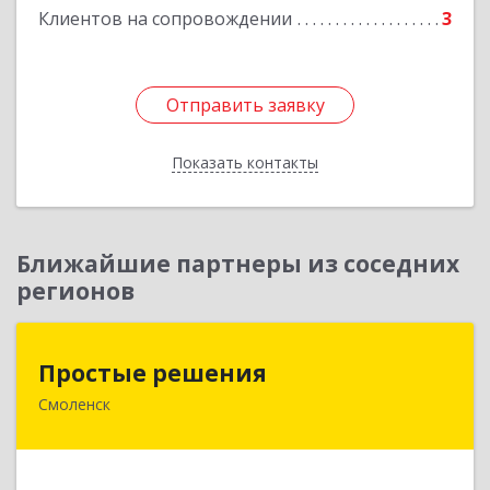
Клиентов на сопровождении
3
Отправить заявку
Отправить заявку
Показать контакты
Назад
Ближайшие партнеры из соседних
регионов
Простые решения
Простые решения
Смоленск
214015, Смоленская обл, Смоленск г, Большая
Краснофлотская ул, дом № 17
Подробнее