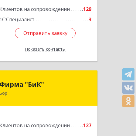
Клиентов на сопровождении
129
Подробнее
1С:Специалист
3
Отправить заявку
Отправить заявку
Показать контакты
Назад
Фирма "БиК"
Фирма "БиК"
Бор
606440, Нижегородская обл, Бор г,
Советская ул, дом № 11
Подробнее
Клиентов на сопровождении
127