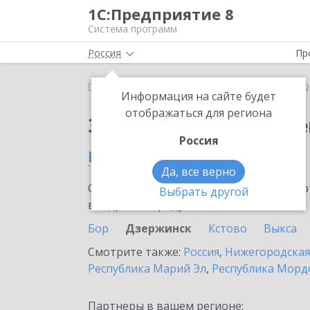
1С:Предприятие 8
Система программ
Россия
Пр
Главная
Сервисы ИТС
ЭДО без электронной под
Информация на сайте будет
отображаться для региона
Заказать ЭДО без эле
Россия
в Дзержинске
Да, все верно
Ознакомьтесь с информационными карт
Выбрать другой
внедрение продукта.
Бор
Дзержинск
Кстово
Выкса
Смотрите также:
Россия
,
Нижегородская
Республика Марий Эл
,
Республика Морд
Партнеры в вашем регионе: