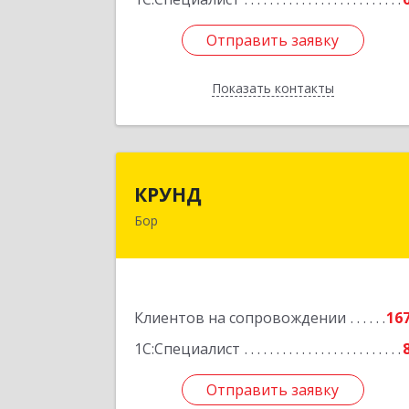
Отправить заявку
Отправить заявку
Показать контакты
Назад
КРУН
КРУНД
Бор
606440, Нижегородская обл, Бор г
Профсоюзная ул, дом № 
Подробне
Клиентов на сопровождении
16
1С:Специалист
Отправить заявку
Отправить заявку