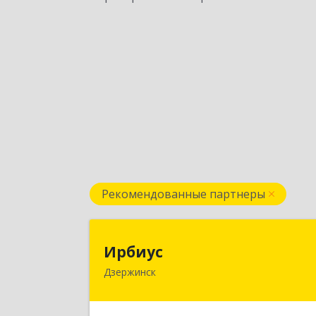
Рекомендованные партнеры
Ирбиу
Ирбиус
Дзержинск
606016, Нижегородская обл
Дзержинск г, Студенческая ул, дом 
3