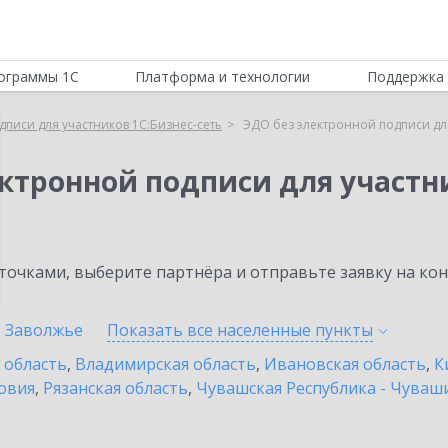
ограммы 1С
Платформа и технологии
Поддержка 
писи для участников 1С:Бизнес-сеть
ЭДО без электронной подписи для
ктронной подписи для участни
очками, выберите партнёра и отправьте заявку на ко
Заволжье
Показать все населенные
пункты
 область
,
Владимирская область
,
Ивановская область
,
К
овия
,
Рязанская область
,
Чувашская Республика - Чуваш