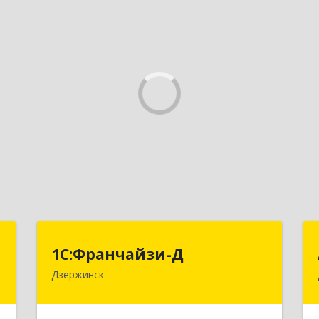
с
1С:Франчайзи-Д
1С:Франчайзи-Д
Дзержинск
,
606025, Нижегородская обл,
№
Дзержинск г, Циолковского пр-кт,
0
дом № 15