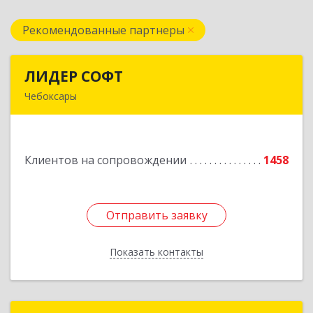
Рекомендованные партнеры
ЛИДЕР СОФТ
ЛИДЕР СОФТ
Чебоксары
428018, Чувашская Республика - Чувашия,
Чебоксары г, Московский пр-кт, дом № 17,
строение 1
Клиентов на сопровождении
1458
Подробнее
Отправить заявку
Отправить заявку
Показать контакты
Назад