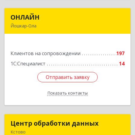
ОНЛАЙН
ОНЛАЙН
Йошкар-Ола
424000, Марий Эл Респ, Йошкар-Ола г,
Комсомольская ул, дом № 132, пом.III
Клиентов на сопровождении
197
Подробнее
1С:Специалист
14
Отправить заявку
Отправить заявку
Показать контакты
Назад
Центр обработки данных
Центр обработки данных
Кстово