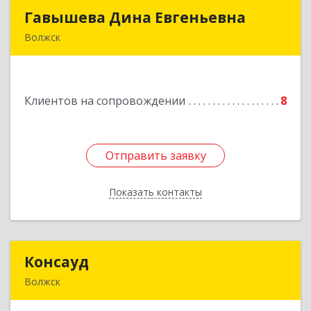
Гавышева Дина Евгеньевна
Гавышева Дина Евгеньевна
Волжск
Подробнее
Клиентов на сопровождении
8
Отправить заявку
Отправить заявку
Показать контакты
Назад
Консауд
Консауд
Волжск
425005, Марий Эл респ, Волжск г, Пролетарская