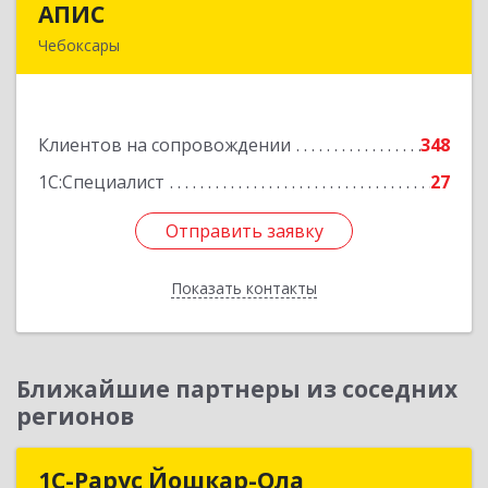
АПИС
АПИС
Чебоксары
428001, Чувашская Республика - Чувашия,
Чебоксары г, Максима Горького пр-кт, дом №
10, пом.9
Клиентов на сопровождении
348
Подробнее
1С:Специалист
27
Отправить заявку
Отправить заявку
Показать контакты
Назад
Ближайшие партнеры из соседних
регионов
1С-Рарус Йошкар-Ола
1С-Рарус Йошкар-Ола