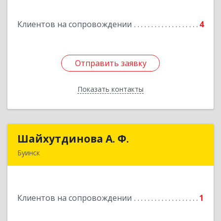
ул, дом 4А, офис 21
Клиентов на сопровождении
4
Подробнее
Отправить заявку
Отправить заявку
Показать контакты
Назад
Шайхутдинова А. Ф.
Шайхутдинова А. Ф.
Буинск
РТ, г.Буинск, ул.Р.Люксембург, д.144Б
Подробнее
Клиентов на сопровождении
1