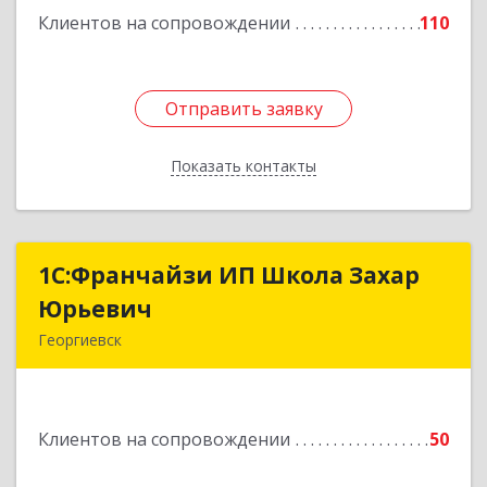
Клиентов на сопровождении
110
Подробнее
Отправить заявку
Отправить заявку
Показать контакты
Назад
1С:Франчайзи ИП Школа Захар
1С:Франчайзи ИП Школа Захар
Юрьевич
Юрьевич
Георгиевск
357840, Ставропольский край, Георгиевский р-
н, Александрийская ст-ца, Курдюмовский пер,
дом № 10
Клиентов на сопровождении
50
Подробнее