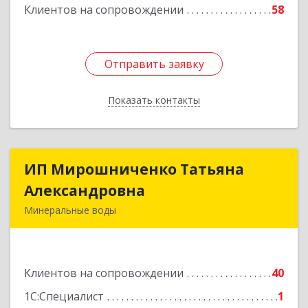
Клиентов на сопровождении
58
Отправить заявку
Отправить заявку
Показать контакты
Назад
ИП Мирошниченко Татьяна
ИП Мирошниченко Татьяна
Александровна
Александровна
Минеральные воды
357212, Ставропольский край,
Минераловодский р-н, Минеральные Воды г,
50 лет Октября ул, дом № 138
Клиентов на сопровождении
40
Подробнее
1С:Специалист
1