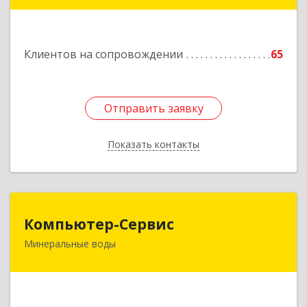
Главная ул, дом № 30
Подробнее
Клиентов на сопровождении
65
Отправить заявку
Отправить заявку
Показать контакты
Назад
Компьютер-Сервис
Компьютер-Сервис
Минеральные воды
357202, Ставропольский край, Минеральные
Воды г, Гагарина ул, дом № 48
Подробнее