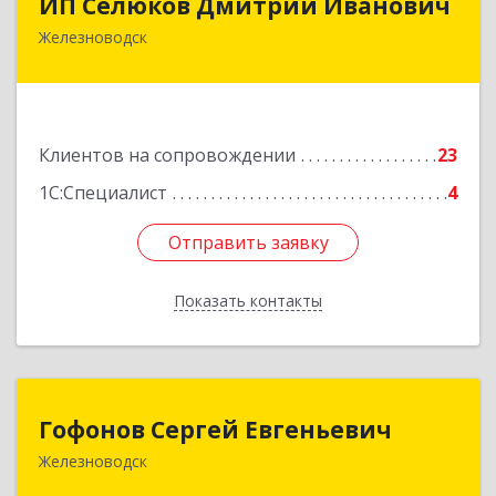
ИП Селюков Дмитрий Иванович
Железноводск
357400, Ставропольский край, Железноводск г,
Энгельса ул, дом № 17, кв.17
Подробнее
Клиентов на сопровождении
23
1С:Специалист
4
Отправить заявку
Отправить заявку
Показать контакты
Назад
Гофонов Сергей Евгеньевич
Гофонов Сергей Евгеньевич
Железноводск
Подробнее