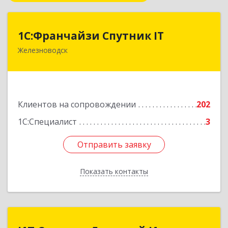
1С:Франчайзи Спутник IT
1С:Франчайзи Спутник IT
Железноводск
357430, Ставропольский край, город-курорт
Железноводск, Иноземцево п, Свободы ул, дом
№ 136
Подробнее
Клиентов на сопровождении
202
1С:Специалист
3
Отправить заявку
Отправить заявку
Показать контакты
Назад
ИП Селюков Дмитрий Иванович