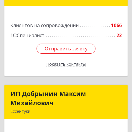
Коста Хетагурова ул, дом № 4
Подробнее
Клиентов на сопровождении
1066
1С:Специалист
23
Отправить заявку
Отправить заявку
Показать контакты
Назад
ИП Добрынин Максим
ИП Добрынин Максим
Михайлович
Михайлович
Ессентуки
357601, Ставропольский край, Ессентуки,
Спасателей, дом № 5, кв.43