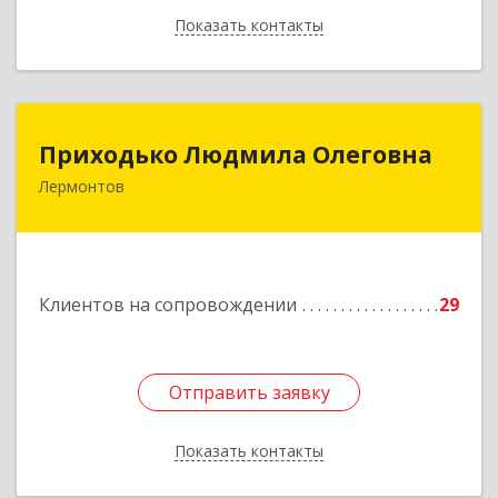
Показать контакты
Назад
Приходько Людмила Олеговна
Приходько Людмила Олеговна
Лермонтов
357341, Лермонтов г, П.Лумумбы ул, дом №
43/2, кв.44
Подробнее
Клиентов на сопровождении
29
Отправить заявку
Отправить заявку
Показать контакты
Назад