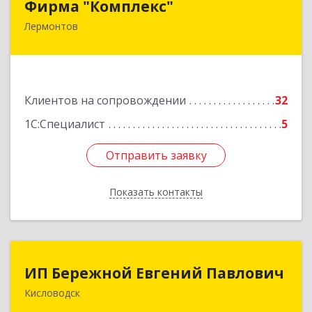
Фирма "Комплекс"
Лермонтов
357348, Ставропольский край, Лермонтов г,
Острогорка с, Степная ул, дом № 46, а
Подробнее
Клиентов на сопровождении
32
1С:Специалист
5
Отправить заявку
Отправить заявку
Показать контакты
Назад
ИП Бережной Евгений Павлович
ИП Бережной Евгений Павлович
Кисловодск
357748, Ставропольский край, Кисловодск г,