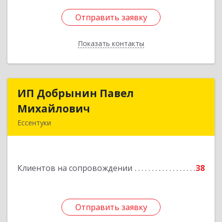
Отправить заявку
Отправить заявку
Показать контакты
Назад
ИП Добрынин Павел
ИП Добрынин Павел
Михайлович
Михайлович
Ессентуки
Подробнее
Клиентов на сопровождении
38
Отправить заявку
Отправить заявку