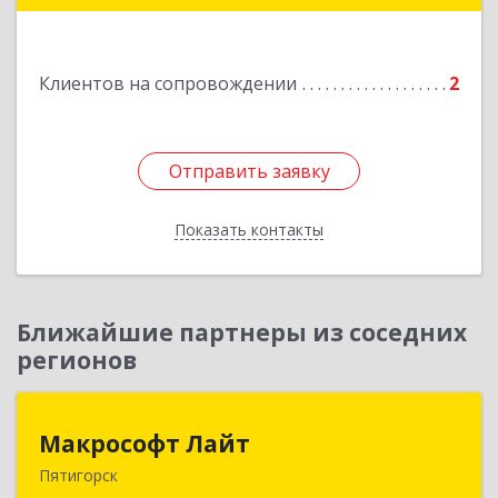
Клиентов на сопровождении
2
Отправить заявку
Отправить заявку
Показать контакты
Назад
Ближайшие партнеры из соседних
регионов
Макрософт Лайт
Макрософт Лайт
Пятигорск
357501, Ставропольский край, Пятигорск г,