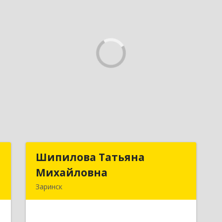
и
Шипилова Татьяна
Шипилова Татьяна
х
Михайловна
Михайловна
Заринск
,
Подробнее
9