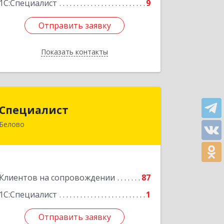
1С:Специалист
9
Отправить заявку
Отправить заявку
Показать контакты
Назад
Специалист
Специалист
Белово
Кемеровская обл, Белово г, Ленина
ул, дом № 31-2
Подробнее
Клиентов на сопровождении
87
1С:Специалист
1
Отправить заявку
Отправить заявку