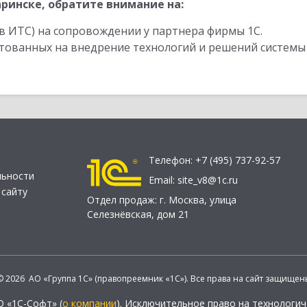
ринске, обратите внимание на:
в ИТС) на сопровождении у партнера фирмы 1С.
стованных на внедрение технологий и решений системы
Телефон:
+7 (495) 737-92-57
льности
Email:
site_v8@1c.ru
 сайту
Отдел продаж:
г. Москва
,
улица
Селезнёвская, дом 21
© 2026 АО «Группа 1С» (правопреемник «1С»). Все права на сайт защищен
О «1С-Софт» (
о компании
). Исключительное право на технологи