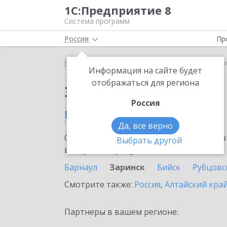
1С:Предприятие 8
Система программ
Россия
Пр
Главная
Сервисы ИТС
Bidzaar
Bidzaar в Зар
Информация на сайте будет
отображаться для региона
Заказать Bidzaar
Россия
в Заринске
Да, все верно
Ознакомьтесь с информационными карт
Выбрать другой
внедрение продукта.
Барнаул
Заринск
Бийск
Рубцовс
Смотрите также:
Россия
,
Алтайский кра
Партнеры в вашем регионе: