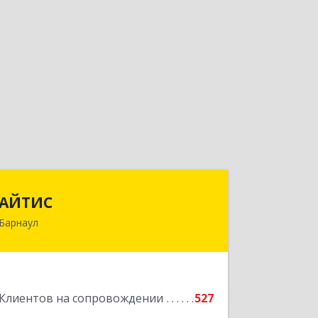
АЙТИС
АЙТИС
Барнаул
656067, Алтайский край, Барнаул г,
Взлетная ул, дом № 65
Подробнее
Клиентов на сопровождении
527