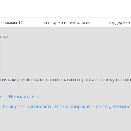
ограммы 1С
Платформа и технологии
Поддержка 
инске
очками, выберите партнёра и отправьте заявку на ко
к
Новоалтайск
й
,
Кемеровская область
,
Новосибирская область
,
Республ