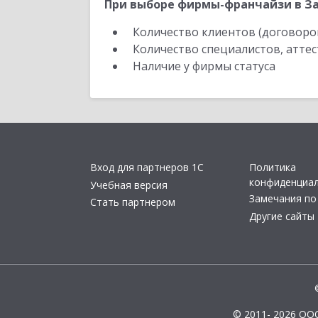
При выборе фирмы-франчайзи в За
Количество клиентов (договоро
Количество специалистов, атте
Наличие у фирмы статуса
Вход для партнеров 1С
Политика
конфиденциа
Учебная версия
Замечания по
Стать партнером
Другие сайты
© 2011- 2026 ОО