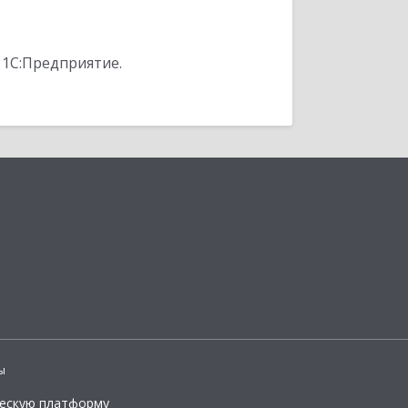
 1С:Предприятие.
ы
ческую платформу