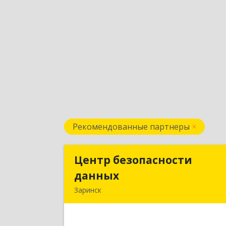
Рекомендованные партнеры
Центр безопасности
Центр безопасност
данных
данны
Заринск
659100, Алтайский край, Заринск г
Таратынова ул, дом № 11, кв.