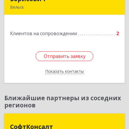
Вельск
165150, Архангельская обл, Вельский р-н,
Лукинская д, Надежды ул, дом № 6
Клиентов на сопровождении
2
Подробнее
Отправить заявку
Отправить заявку
Показать контакты
Назад
Ближайшие партнеры из соседних
регионов
СофтКонсалт
СофтКонсалт