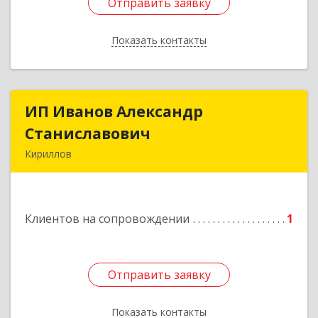
Отправить заявку
Отправить заявку
Показать контакты
Назад
ИП Иванов Александр
ИП Иванов Александр
Станиславович
Станиславович
Кириллов
161100, Вологодская обл, Кирилловский р-н,
Кириллов г, Гагарина ул, дом № 126
Клиентов на сопровождении
1
Подробнее
Отправить заявку
Отправить заявку
Показать контакты
Назад