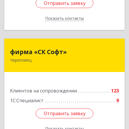
Отправить заявку
Отправить заявку
Показать контакты
Назад
фирма «СК Софт»
фирма «СК Софт»
Череповец
162612, Вологодская обл, г.о. город Череповец,
Череповец г, Суворова ул, дом № 6, этаж 2,
оф.6Г
Подробнее
Клиентов на сопровождении
123
1С:Специалист
9
Отправить заявку
Отправить заявку
Показать контакты
Назад