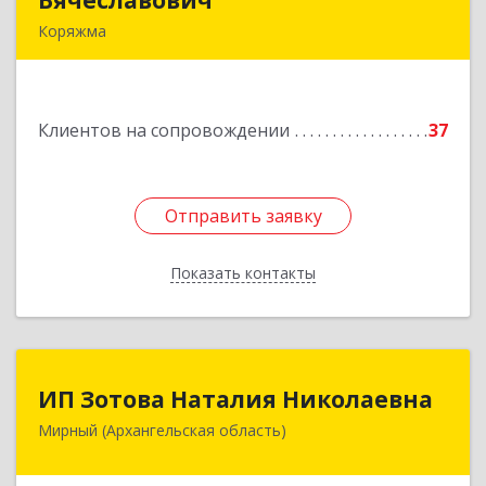
Вячеславович
Вячеславович
Коряжма
165650, Архангельская обл, Коряжма г,
Набережная им Н.Островского ул, дом № 38
Клиентов на сопровождении
37
Подробнее
Отправить заявку
Отправить заявку
Показать контакты
Назад
ИП Зотова Наталия Николаевна
ИП Зотова Наталия Николаевна
Мирный (Архангельская область)
164170, г.Мирный, Архангельской обл.,
ул.Советская, д.8, кв.80