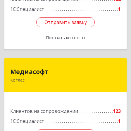
1С:Специалист
1
Отправить заявку
Отправить заявку
Показать контакты
Назад
Медиасофт
Медиасофт
Котлас
165300, Архангельская обл, Котлас г,
Маяковского ул, дом № 5
Подробнее
Клиентов на сопровождении
123
1С:Специалист
1