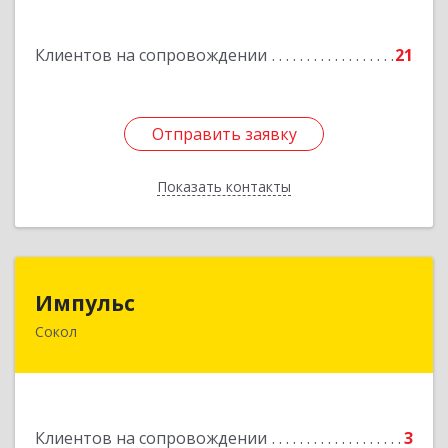
Подробнее
Клиентов на сопровождении
21
Отправить заявку
Отправить заявку
Показать контакты
Назад
Импульс
Импульс
Сокол
162130, Вологодская обл, Сокольский р-н,
Сокол г, Орешкова ул, дом № 8, кв.3
Подробнее
Клиентов на сопровождении
3