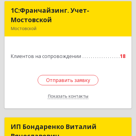
1С:Франчайзинг. Учет-
1С:Франчайзинг. Учет-
Мостовской
Мостовской
Мостовской
352570, Краснодарский край, Мостовский р-н,
Мостовской пгт, Производственная ул, дом №
58, корпус 1
Клиентов на сопровождении
18
Подробнее
Отправить заявку
Отправить заявку
Показать контакты
Назад
ИП Бондаренко Виталий
ИП Бондаренко Виталий