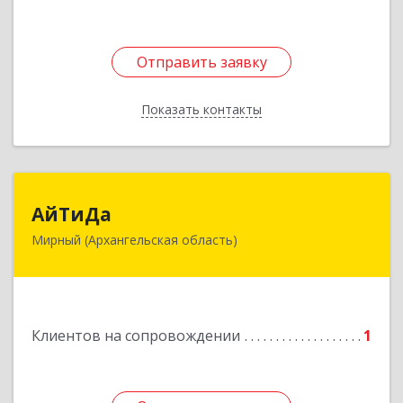
Отправить заявку
Отправить заявку
Показать контакты
Назад
АйТиДа
АйТиДа
Мирный (Архангельская область)
164170, Архангельская обл, Мирный г,
Космонавтов ул, дом № 12, оф.55
Подробнее
Клиентов на сопровождении
1