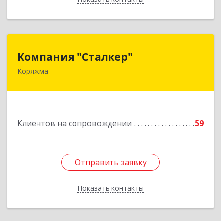
Компания "Сталкер"
Компания "Сталкер"
Коряжма
165651, Архангельская обл, Коряжма г,
Архангельская ул, дом № 14
Подробнее
Клиентов на сопровождении
59
Отправить заявку
Отправить заявку
Показать контакты
Назад