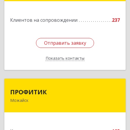
строение 27
Подробнее
Клиентов на сопровождении
237
Отправить заявку
Отправить заявку
Показать контакты
Назад
ПРОФИТИК
ПРОФИТИК
Можайск
143200, Московская обл, Можайский р-н,
Можайск г, Молодежная ул, дом № 4
Подробнее