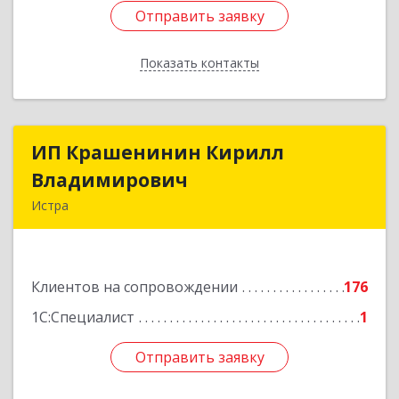
Отправить заявку
Отправить заявку
Показать контакты
Назад
ИП Крашенинин Кирилл
ИП Крашенинин Кирилл
Владимирович
Владимирович
Истра
143500, Московская обл, Истра г, 9
Гвардейской Дивизии ул, дом № 62, корпус В,
кв.68
Клиентов на сопровождении
176
Подробнее
1С:Специалист
1
Отправить заявку
Отправить заявку