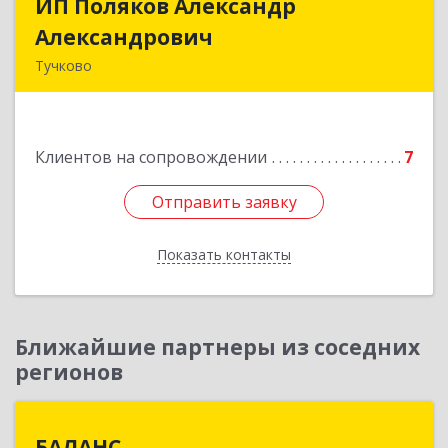
ИП Поляков Александр
ИП Поляков Александр
Александрович
Александрович
Тучково
143160, Московская обл., Рузский р-н,
Дорохово п., Московская ул., д.9
Клиентов на сопровождении
7
Подробнее
Отправить заявку
Отправить заявку
Показать контакты
Назад
Ближайшие партнеры из соседних
регионов
БАЛАНС
БАЛАНС