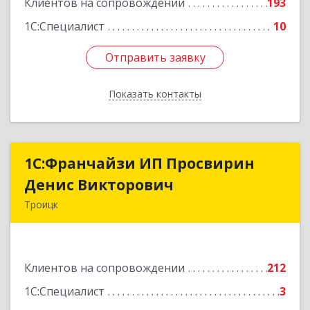
Клиентов на сопровождении
193
1С:Специалист
10
Отправить заявку
Отправить заявку
Показать контакты
Назад
1C:Франчайзи ИП Просвирин
1C:Франчайзи ИП Просвирин
Денис Викторович
Денис Викторович
Троицк
108842, Москва г, вн.тер.г. городской округ
Троицк, Троицк г, Городская ул, дом № 14,
кв.158
Клиентов на сопровождении
212
Подробнее
1С:Специалист
3