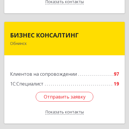
Показать контакты
Назад
БИЗНЕС КОНСАЛТИНГ
БИЗНЕС КОНСАЛТИНГ
Обнинск
249032, Калужская обл, Обнинск г, Курчатова ул,
дом № 27/2, пом.281
Подробнее
Клиентов на сопровождении
97
1С:Специалист
19
Отправить заявку
Отправить заявку
Показать контакты
Назад