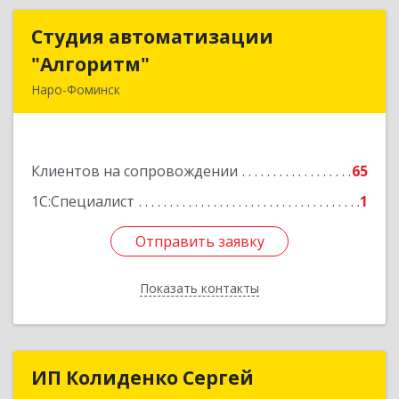
Студия автоматизации
Студия автоматизации
"Алгоритм"
"Алгоритм"
Наро-Фоминск
143306, Московская обл, г.о. Наро-Фоминский,
Наро-Фоминск г, Латышская ул, дом № 13А,
пом.4
Клиентов на сопровождении
65
Подробнее
1С:Специалист
1
Отправить заявку
Отправить заявку
Показать контакты
Назад
ИП Колиденко Сергей
ИП Колиденко Сергей