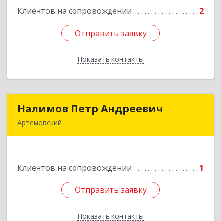
Клиентов на сопровождении
2
Подробнее
Отправить заявку
Отправить заявку
Показать контакты
Назад
Налимов Петр Андреевич
Налимов Петр Андреевич
Артемовский
623780, Свердловская обл, Артемовский г,
Добролюбова ул, дом № 25
Клиентов на сопровождении
1
Подробнее
Отправить заявку
Отправить заявку
Показать контакты
Назад