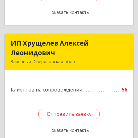
Показать контакты
Назад
ИП Хрущелев Алексей
ИП Хрущелев Алексей
Леонидович
Леонидович
Заречный (Свердловская обл.)
624250, Свердловская обл, Заречный г,
Курчатова ул, дом № 27/2, кв.57
Клиентов на сопровождении
56
Подробнее
Отправить заявку
Отправить заявку
Показать контакты
Назад