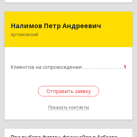
Налимов Петр Андреевич
Налимов Петр Андреевич
Артемовский
623780, Свердловская обл, Артемовский г,
Добролюбова ул, дом № 25
Подробнее
Клиентов на сопровождении
1
Отправить заявку
Отправить заявку
Показать контакты
Назад