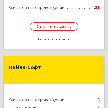
Подробнее
Клиентов на сопровождении
38
Отправить заявку
Отправить заявку
Показать контакты
Назад
Нейва-Софт
Нейва-Софт
Реж
623750, Свердловская обл, Режевской р-н, Реж
г, Ленина ул, дом № 76/1, оф.1
Подробнее
Клиентов на сопровождении
3