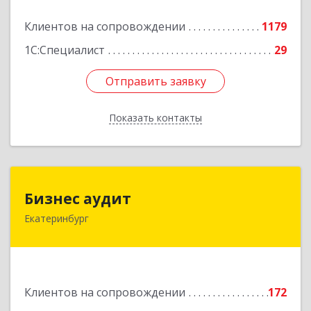
Подробнее
Клиентов на сопровождении
1179
1С:Специалист
29
Отправить заявку
Отправить заявку
Показать контакты
Назад
Бизнес аудит
Бизнес аудит
Екатеринбург
620062, Свердловская обл, Екатеринбург г,
Гагарина ул, дом № 14, оф.908
Подробнее
Клиентов на сопровождении
172