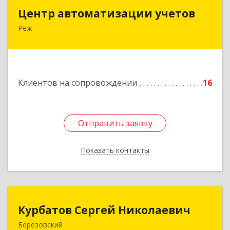
Центр автоматизации учетов
Центр автоматизации учетов
Реж
623750, Свердловская обл, Режевской р-н, Реж
г, Энгельса ул, дом № 6 А
Подробнее
Клиентов на сопровождении
16
Отправить заявку
Отправить заявку
Показать контакты
Назад
Курбатов Сергей Николаевич
Курбатов Сергей Николаевич
Березовский
623 701, 623701, Свердловская обл,