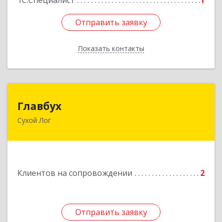
1С:Специалист
1
Отправить заявку
Отправить заявку
Показать контакты
Назад
Главбух
Главбух
Сухой Лог
624800, Свердловская обл, Сухой Лог г,
Артиллеристов ул, дом № 41, кв.28
Подробнее
Клиентов на сопровождении
2
Отправить заявку
Отправить заявку