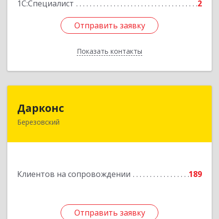
1С:Специалист
2
Отправить заявку
Отправить заявку
Показать контакты
Назад
Дарконс
Дарконс
Березовский
623700, Свердловская обл, Березовский г,
Строителей ул, дом № 4, оф.418
Подробнее
Клиентов на сопровождении
189
Отправить заявку
Отправить заявку