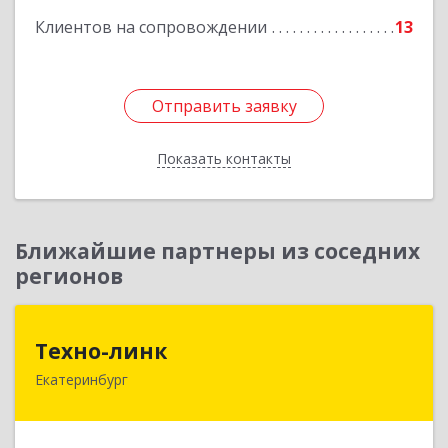
Клиентов на сопровождении
13
Отправить заявку
Отправить заявку
Показать контакты
Назад
Ближайшие партнеры из соседних
регионов
Техно-линк
Техно-линк
Екатеринбург
620000, Свердловская обл, Екатеринбург г,
Основинская ул, строение 10, оф.1116