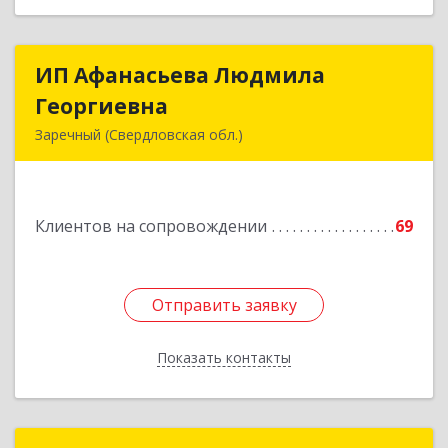
ИП Афанасьева Людмила
ИП Афанасьева Людмила
Георгиевна
Георгиевна
Заречный (Свердловская обл.)
624250, Свердловская обл, Заречный г,
Алещенкова ул, дом № 4, кв.46
Клиентов на сопровождении
69
Подробнее
Отправить заявку
Отправить заявку
Показать контакты
Назад