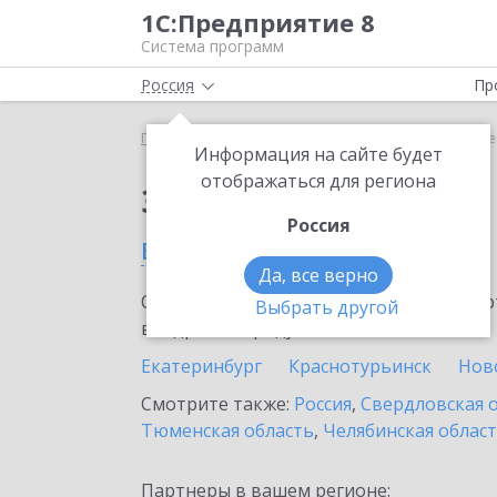
1С:Предприятие 8
Система программ
Россия
Пр
Главная
Сервисы ИТС
Bidzaar
Bidzaar в Кам
Информация на сайте будет
отображаться для региона
Заказать Bidzaar
Россия
в Каменск-Уральском
Да, все верно
Ознакомьтесь с информационными карт
Выбрать другой
внедрение продукта.
Екатеринбург
Краснотурьинск
Нов
Смотрите также:
Россия
,
Свердловская 
Тюменская область
,
Челябинская облас
Партнеры в вашем регионе: