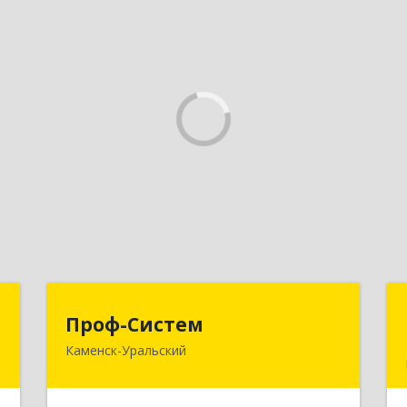
р
Проф-Систем
Проф-Систем
Каменск-Уральский
-
623406, Свердловская обл, Каменск-
№
Уральский г, Уральская ул, дом № 43,
8
пом.110