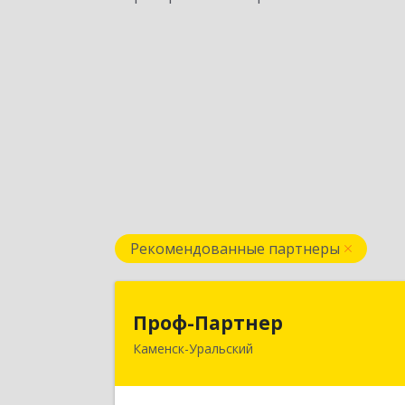
Рекомендованные партнеры
Проф-Партне
Проф-Партнер
Каменск-Уральский
623406, Свердловская обл, Каменск
Уральский г, Алюминиевая ул, дом 
3