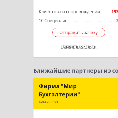
Подробне
Клиентов на сопровождении
19
1С:Специалист
Отправить заявку
Отправить заявку
Показать контакты
Назад
Ближайшие партнеры из со
Фирма "Мир
Фирма "Ми
Бухгалтерии"
Бухгалтерии
Камышлов
624860, Свердловская обл, Камышло
г, Советская ул, дом № 