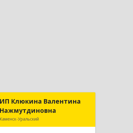
ИП Клюкина Валентина
ИП Клюкина Валентина
Нажмутдиновна
Нажмутдиновна
Каменск-Уральский
623404, Свердловская обл, Каменск-
Уральский г, Крылова ул, дом № 19б,