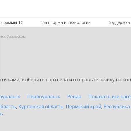
ограммы 1С
Платформа и технологии
Поддержка 
енск-Уральском
очками, выберите партнёра и отправьте заявку на ко
оуральск
Первоуральск
Ревда
Показать все нас
область
,
Курганская область
,
Пермский край
,
Республика
ть