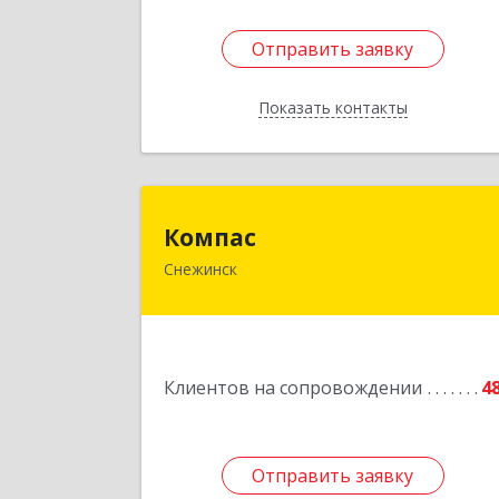
Отправить заявку
Отправить заявку
Показать контакты
Назад
Компа
Компас
Снежинск
456776, Челябинская обл, Снежинск г
Комсомольская ул, дом № 12, кв.7
Подробне
Клиентов на сопровождении
4
Отправить заявку
Отправить заявку