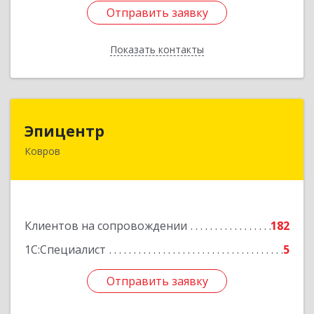
Отправить заявку
Отправить заявку
Показать контакты
Назад
Эпицентр
Эпицентр
Ковров
601900, Владимирская обл, Ковров г, Барсукова
ул, дом № 17
Подробнее
Клиентов на сопровождении
182
1С:Специалист
5
Отправить заявку
Отправить заявку