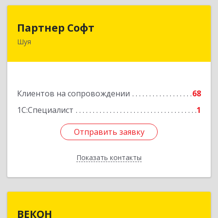
Партнер Софт
Партнер Софт
Шуя
155900, Ивановская обл, Шуйский р-н, Шуя г,
Васильевская ул, дом № 6, оф.2
Подробнее
Клиентов на сопровождении
68
1С:Специалист
1
Отправить заявку
Отправить заявку
Показать контакты
Назад
ВЕКОН
ВЕКОН