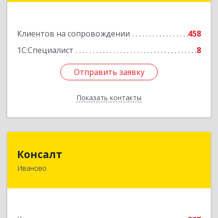
оф.1001
Подробнее
Клиентов на сопровождении
458
1С:Специалист
8
Отправить заявку
Отправить заявку
Показать контакты
Назад
Консалт
Консалт
Иваново
153000, Ивановская обл, Иваново г, Жарова ул,
дом № 3, оф.7001
Подробнее