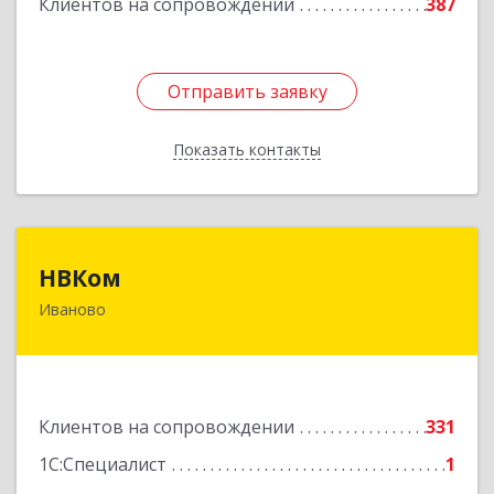
Клиентов на сопровождении
387
Отправить заявку
Отправить заявку
Показать контакты
Назад
НВКом
НВКом
Иваново
153000, Ивановская обл, Иваново г, Аптечный
пер, дом № 11, оф.8
Подробнее
Клиентов на сопровождении
331
1С:Специалист
1