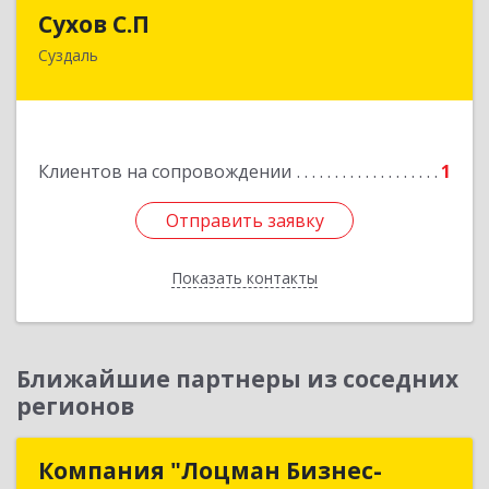
Сухов С.П
Сухов С.П
Суздаль
Подробнее
Клиентов на сопровождении
1
Отправить заявку
Отправить заявку
Показать контакты
Назад
Ближайшие партнеры из соседних
регионов
Компания "Лоцман Бизнес-
Компания "Лоцман Бизнес-