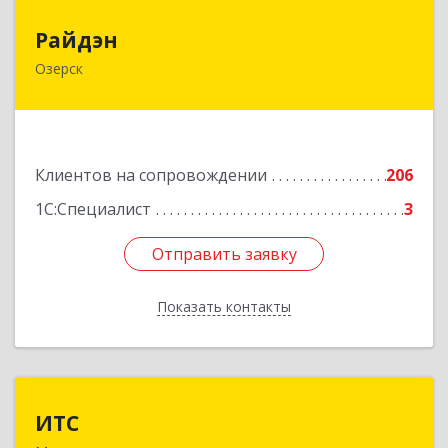
Райдэн
Райдэн
Озерск
456783, Челябинская обл, Озерск г, Ленина пр-
кт, дом № 90
Подробнее
Клиентов на сопровождении
206
1С:Специалист
3
Отправить заявку
Отправить заявку
Показать контакты
Назад
ИТС
ИТС