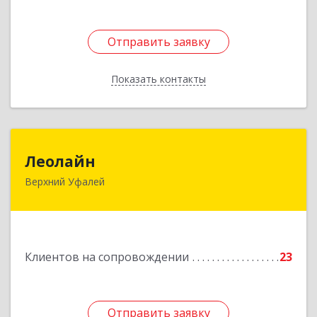
Отправить заявку
Отправить заявку
Показать контакты
Назад
Леолайн
Леолайн
Верхний Уфалей
456800, Челябинская обл, Верхний Уфалей г,
Ленина ул, дом № 147
Подробнее
Клиентов на сопровождении
23
Отправить заявку
Отправить заявку