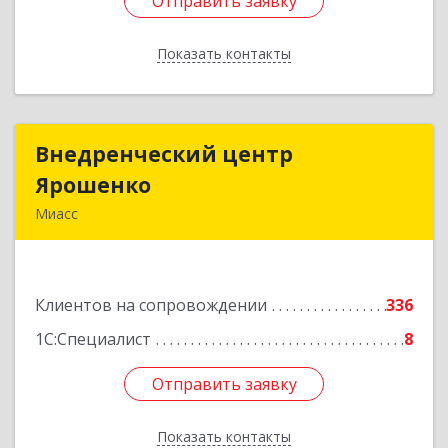
Отправить заявку
Отправить заявку
Показать контакты
Назад
Внедренческий центр
Внедренческий центр
Ярошенко
Ярошенко
Миасс
456300, Челябинская обл, Миасс г, Романенко
ул, дом № 97
Клиентов на сопровождении
336
Подробнее
1С:Специалист
8
Отправить заявку
Отправить заявку
Показать контакты
Назад