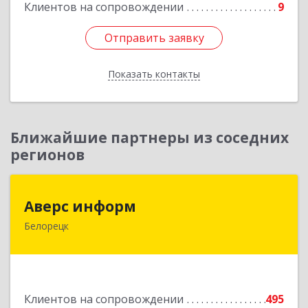
Клиентов на сопровождении
9
Отправить заявку
Отправить заявку
Показать контакты
Назад
Ближайшие партнеры из соседних
регионов
Аверс информ
Аверс информ
Белорецк
453500, Башкортостан Респ, Белорецкий р-н,
Белорецк г, 50 лет Октября ул, дом № 55,
корпус 1
Подробнее
Клиентов на сопровождении
495