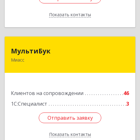
Показать контакты
Назад
МультиБук
МультиБук
Миасс
456318, Челябинская обл, Миасс г, Жуковского
ул, дом № 8, кв.61
Подробнее
Клиентов на сопровождении
46
1С:Специалист
3
Отправить заявку
Отправить заявку
Показать контакты
Назад