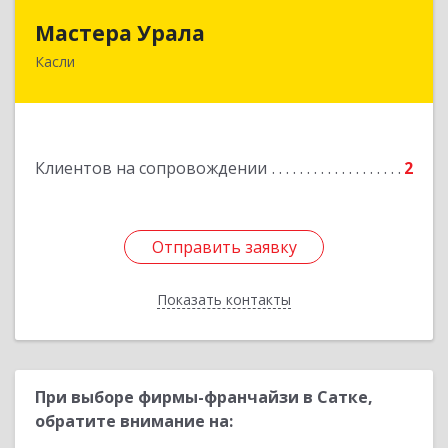
Мастера Урала
Мастера Урала
Касли
456830, Челябинская обл., г. Касли, ул. Карла
Либкнехта, д. 112а
Подробнее
Клиентов на сопровождении
2
Отправить заявку
Отправить заявку
Показать контакты
Назад
При выборе фирмы-франчайзи в Сатке,
обратите внимание на: