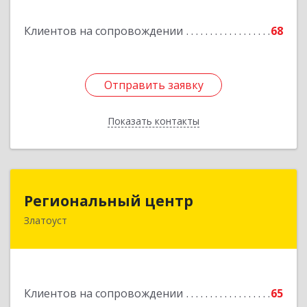
Подробнее
Клиентов на сопровождении
68
Отправить заявку
Отправить заявку
Показать контакты
Назад
Региональный центр
Региональный центр
Златоуст
456227, Челябинская обл, Златоуст г, Мира пр-
кт, дом № 21
Подробнее
Клиентов на сопровождении
65