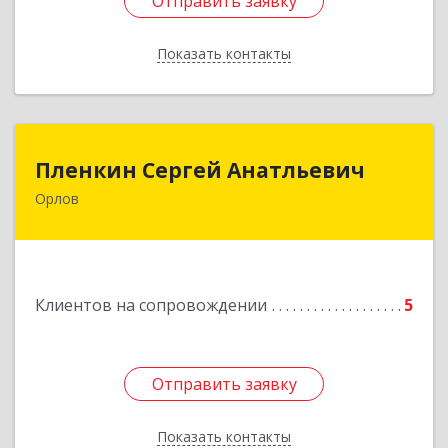
Отправить заявку
Отправить заявку
Показать контакты
Назад
Пленкин Сергей Анатльевич
Пленкин Сергей Анатльевич
Орлов
612 270, 612270, Кировская обл, , Орлов г,
Ленина ул, дом. 128
Подробнее
Клиентов на сопровождении
5
Отправить заявку
Отправить заявку
Показать контакты
Назад