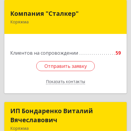
Компания "Сталкер"
Компания "Сталкер"
Коряжма
165651, Архангельская обл, Коряжма г,
Архангельская ул, дом № 14
Подробнее
Клиентов на сопровождении
59
Отправить заявку
Отправить заявку
Показать контакты
Назад
ИП Бондаренко Виталий
ИП Бондаренко Виталий
Вячеславович
Вячеславович
Коряжма