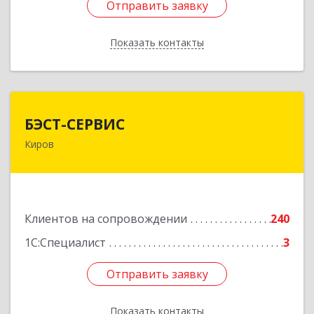
Отправить заявку
Отправить заявку
Показать контакты
Назад
БЭСТ-СЕРВИС
БЭСТ-СЕРВИС
Киров
610045, Кировская обл, Киров г, Дмитрия
Козулева ул, дом № 2, корпус 1
Подробнее
Клиентов на сопровождении
240
1С:Специалист
3
Отправить заявку
Отправить заявку
Показать контакты
Назад