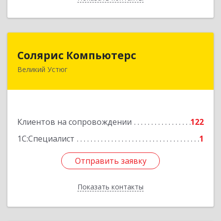
Солярис Компьютерс
Солярис Компьютерс
Великий Устюг
162390, Вологодская обл, Великий Устюг г,
Виноградова ул, дом № 87
Подробнее
Клиентов на сопровождении
122
1С:Специалист
1
Отправить заявку
Отправить заявку
Показать контакты
Назад