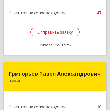
Подробнее
Клиентов на сопровождении
47
Отправить заявку
Отправить заявку
Показать контакты
Назад
Григорьев Павел Александрович
Григорьев Павел Александрович
Шарья
157505, Костромская область, город Шарья,
улица Краснухина, дом 6.
Подробнее
Клиентов на сопровождении
10