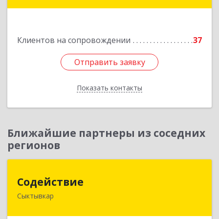
165650, Архангельская обл, Коряжма г,
Набережная им Н.Островского ул, дом № 38
Клиентов на сопровождении
37
Подробнее
Отправить заявку
Отправить заявку
Показать контакты
Назад
Ближайшие партнеры из соседних
регионов
Содействие
Содействие
Сыктывкар
167004, Коми Респ, Сыктывкар г, Первомайская
ул, дом № 149