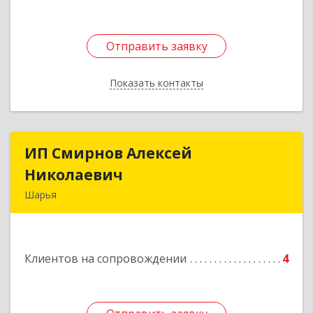
Отправить заявку
Отправить заявку
Показать контакты
Назад
ИП Смирнов Алексей
ИП Смирнов Алексей
Николаевич
Николаевич
Шарья
Подробнее
Клиентов на сопровождении
4