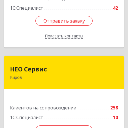
1С:Специалист
42
Отправить заявку
Отправить заявку
Показать контакты
Назад
НЕО Сервис
НЕО Сервис
Киров
610045, Кировская обл, Киров г, Ульяновская
ул, дом № 36
Подробнее
Клиентов на сопровождении
258
1С:Специалист
10