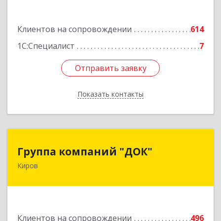
Подробнее
Клиентов на сопровождении
614
1С:Специалист
7
Отправить заявку
Отправить заявку
Показать контакты
Назад
Группа компаний "ДОК"
Группа компаний "ДОК"
Киров
610017, Кировская обл, Киров г, Горького ул,
дом № 17
Подробнее
Клиентов на сопровождении
496