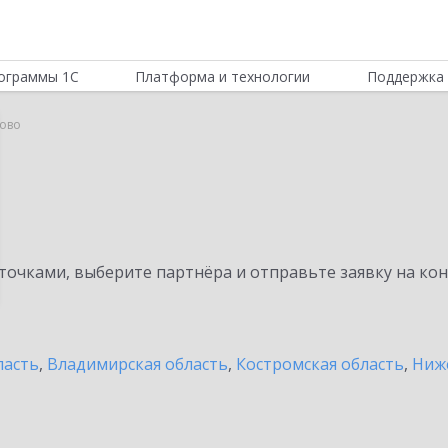
ограммы 1С
Платформа и технологии
Поддержка 
ново
очками, выберите партнёра и отправьте заявку на ко
ласть
,
Владимирская область
,
Костромская область
,
Ниж