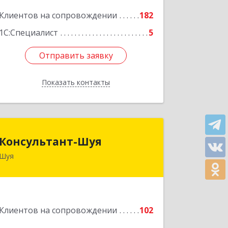
Подробнее
Клиентов на сопровождении
182
1С:Специалист
5
Отправить заявку
Отправить заявку
Показать контакты
Назад
Консультант-Шуя
Консультант-Шуя
Шуя
155900, Ивановская обл, Шуя г,
Свердлова ул, дом № 53-1
Подробнее
Клиентов на сопровождении
102