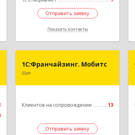
Отправить заявку
Отправить заявку
Показать контакты
Назад
n
1С:Франчайзинг. Мобитс
1С:Франчайзинг. Мобитс
Шуя
,
Подробнее
,
,
,
1
8
Клиентов на сопровождении
13
4
е
Отправить заявку
Отправить заявку