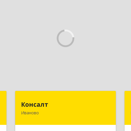
Т
Консалт
Консалт
Иваново
д
153000, Ивановская обл, Иваново г,
,
Жарова ул, дом № 3, оф.7001
,