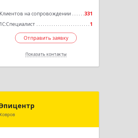
Подробнее
Клиентов на сопровождении
331
1С:Специалист
1
Отправить заявку
Отправить заявку
Показать контакты
Назад
Эпицентр
Эпицентр
Ковров
601900, Владимирская обл, Ковров г,
Барсукова ул, дом № 17