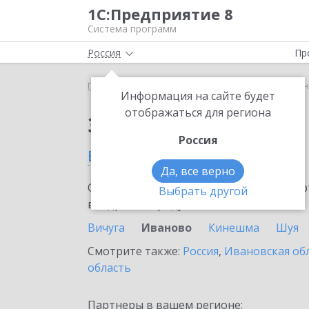
1С:Предприятие 8
Система программ
Россия
Пр
Главная
Сервисы ИТС
Bidzaar
Bidzaar в Ива
Информация на сайте будет
отображаться для региона
Заказать Bidzaar
Россия
в Иваново
Да, все верно
Ознакомьтесь с информационными карт
Выбрать другой
внедрение продукта.
Вичуга
Иваново
Кинешма
Шуя
Смотрите также:
Россия
,
Ивановская об
область
Партнеры в вашем регионе: