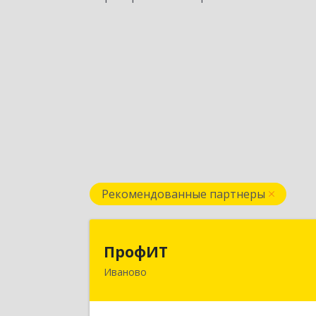
Рекомендованные партнеры
ПрофИ
ПрофИТ
Иваново
153000, Ивановская обл, г.о. горо
Иваново, Иваново г
Конспиративный пер, дом № 7