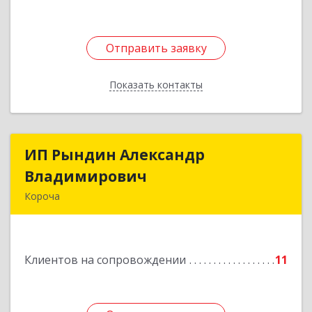
Отправить заявку
Отправить заявку
Показать контакты
Назад
ИП Рындин Александр
ИП Рындин Александр
Владимирович
Владимирович
Короча
309 201, Белгородская обл, Корочанский р-н,
Дальняя Игуменка с, Кураковка ул, дом № 76
Клиентов на сопровождении
11
Подробнее