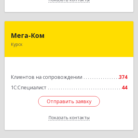
Мега-Ком
Мега-Ком
Курск
305001, Курская обл, Курск г, Красной Армии ул,
дом № 23 А
Подробнее
Клиентов на сопровождении
374
1С:Специалист
44
Отправить заявку
Отправить заявку
Показать контакты
Назад