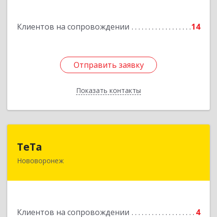
Подробнее
Клиентов на сопровождении
14
Отправить заявку
Отправить заявку
Показать контакты
Назад
ТеТа
ТеТа
Нововоронеж
396 073, Нововоронеж г, а/я, дом № 30
Подробнее
Клиентов на сопровождении
4