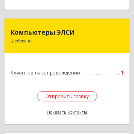
Компьютеры ЭЛСИ
Компьютеры ЭЛСИ
Шебекино
309290, Белгородская обл, Шебекино,
ул.Ленина , д.12
Подробнее
Клиентов на сопровождении
1
Отправить заявку
Отправить заявку
Показать контакты
Назад