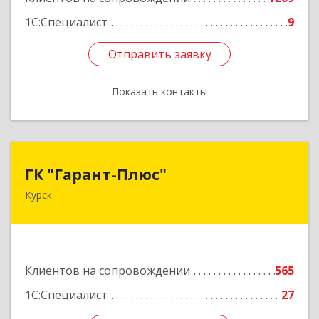
1С:Специалист
9
Отправить заявку
Отправить заявку
Показать контакты
Назад
ГК "Гарант-Плюс"
ГК "Гарант-Плюс"
Курск
305035, Курская обл, Курск г, Овечкина ул, дом
№ 14, пом.1
Подробнее
Клиентов на сопровождении
565
1С:Специалист
27