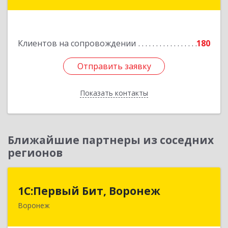
Губкин г, Мира ул, дом № 20, оф.506
Подробнее
Клиентов на сопровождении
180
Отправить заявку
Отправить заявку
Показать контакты
Назад
Ближайшие партнеры из соседних
регионов
1С:Первый Бит, Воронеж
1С:Первый Бит, Воронеж
Воронеж
394006, Воронежская обл, Воронеж г, 20-летия
Октября ул, дом № 119, оф.711