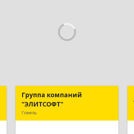
1
Группа компаний
Группа компаний
"ЭЛИТСОФТ"
"ЭЛИТСОФТ"
1
Гомель
ж
246015. Республика Беларусь,
г.Гомель, ул. Лепешинского, 9Б
е