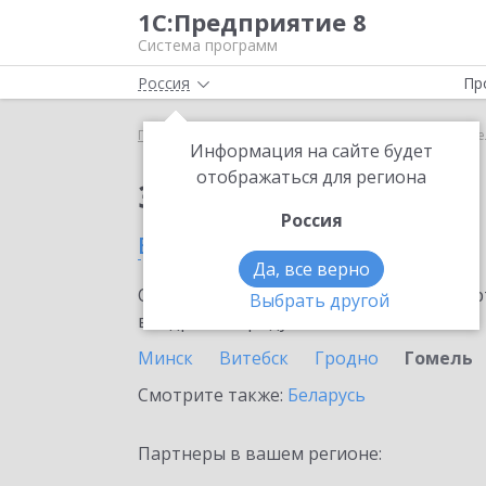
1С:Предприятие 8
Система программ
Россия
Пр
Главная
Сервисы ИТС
Bidzaar
Bidzaar в Гом
Информация на сайте будет
отображаться для региона
Заказать Bidzaar
Россия
в Гомеле
Да, все верно
Ознакомьтесь с информационными карт
Выбрать другой
внедрение продукта.
Минск
Витебск
Гродно
Гомель
Смотрите также:
Беларусь
Партнеры в вашем регионе: