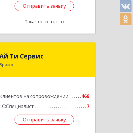
Отправить заявку
Отправить заявку
Показать контакты
Назад
Ай Ти Сервис
Ай Ти Сервис
Брянск
241035, Брянская обл, Брянск г,
Брянской Пролетарской Дивизии ул,
дом № 9
Подробнее
Клиентов на сопровождении
469
1С:Специалист
7
Отправить заявку
Отправить заявку