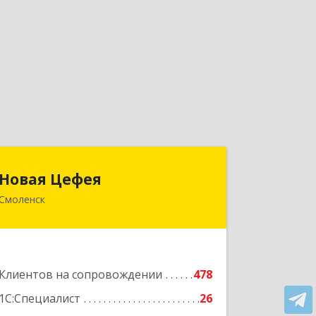
Новая Цефея
Новая Цефея
Смоленск
214018, Смоленская обл, Смоленск г,
Раевского ул, дом № 10
Подробнее
Клиентов на сопровождении
478
1С:Специалист
26