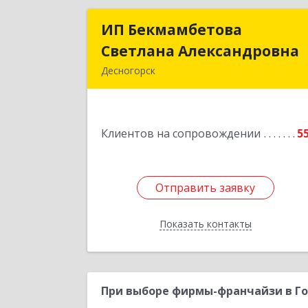
ИП Бекмамбетова
ИП Бекмамбетов
Светлана Александровна
Светлана Александровн
Десногорск
216400, Смоленская обл, Десногорск г
4-й мкр, дом № 7, кв.1
Клиентов на сопровождении
5
Подробне
Отправить заявку
Отправить заявку
Показать контакты
Назад
При выборе фирмы-франчайзи в Го