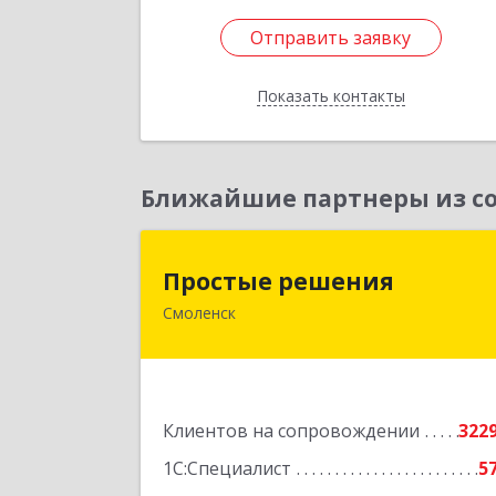
Отправить заявку
Отправить заявку
Показать контакты
Назад
Ближайшие партнеры из со
Простые решени
Простые решения
Смоленск
214015, Смоленская обл, Смоленск г
Большая Краснофлотская ул, дом 
1
Подробне
Клиентов на сопровождении
322
1С:Специалист
5