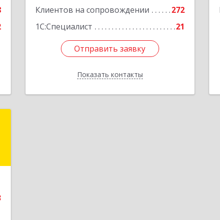
8
Клиентов на сопровождении
272
Подробнее
2
1С:Специалист
21
Отправить заявку
Отправить заявку
Показать контакты
Назад
т
К
8
е
3