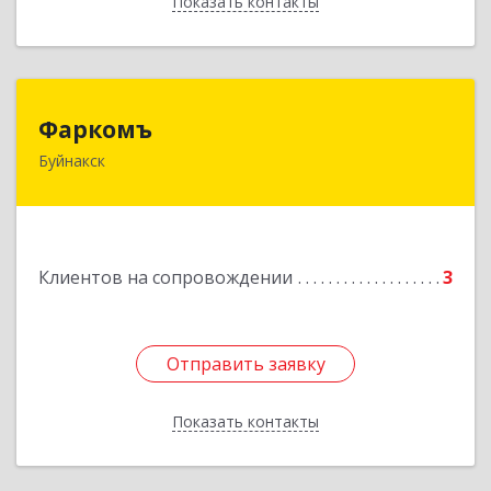
Показать контакты
Назад
Фаркомъ
Фаркомъ
Буйнакск
Подробнее
Клиентов на сопровождении
3
Отправить заявку
Отправить заявку
Показать контакты
Назад