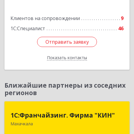
Подробнее
Клиентов на сопровождении
9
1С:Специалист
46
Отправить заявку
Отправить заявку
Показать контакты
Назад
Ближайшие партнеры из соседних
регионов
1С:Франчайзинг. Фирма "КИН"
1С:Франчайзинг. Фирма "КИН"
Махачкала
367030, Дагестан Респ, Махачкала г, И.Казака
ул, дом № 31