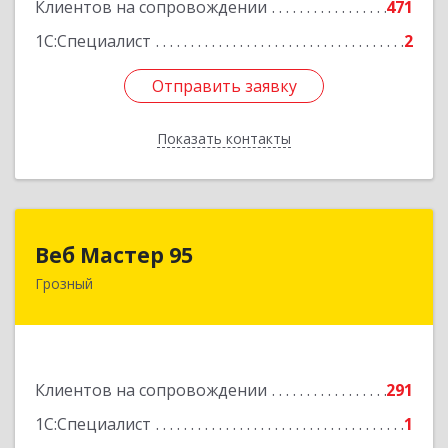
Клиентов на сопровождении
471
1С:Специалист
2
Отправить заявку
Отправить заявку
Показать контакты
Назад
Веб Мастер 95
Веб Мастер 95
Грозный
364050, Чеченская Респ, Грозный г, Им
Гайрбекова Муслима Гайрбековича ул, дом №
72
Подробнее
Клиентов на сопровождении
291
1С:Специалист
1