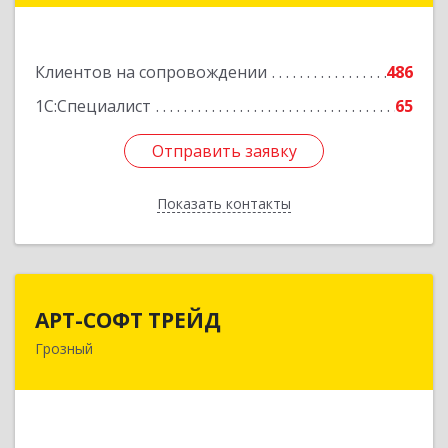
Подробнее
Клиентов на сопровождении
486
1С:Специалист
65
Отправить заявку
Отправить заявку
Показать контакты
Назад
АРТ-СОФТ ТРЕЙД
АРТ-СОФТ ТРЕЙД
Грозный
364013, Чеченская Респ, Грозный г, Полярников
ул, дом № 36А
Подробнее