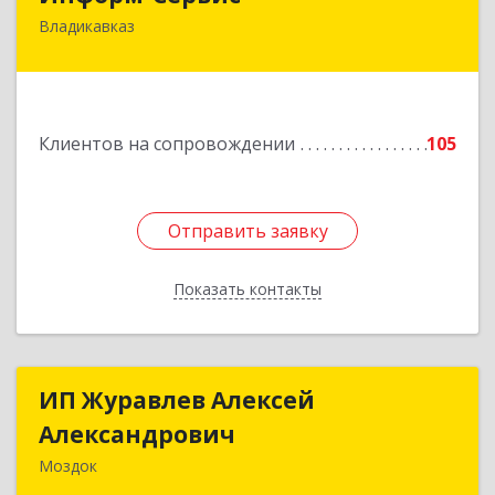
Владикавказ
362020, Северная Осетия - Алания Респ,
Владикавказ г, Островского ул, дом № 12, пом.3
Подробнее
Клиентов на сопровождении
105
Отправить заявку
Отправить заявку
Показать контакты
Назад
ИП Журавлев Алексей
ИП Журавлев Алексей
Александрович
Александрович
Моздок
363750, Северная Осетия - Алания Респ, Моздок