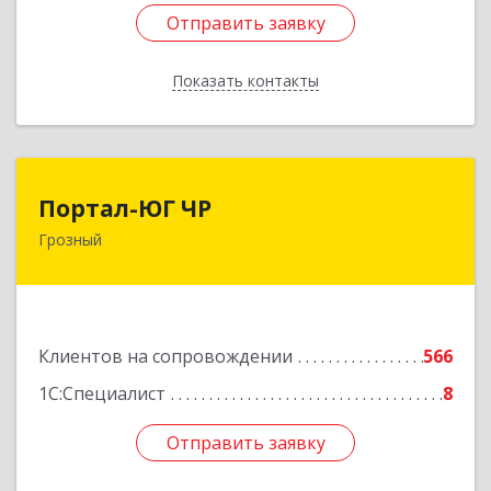
Отправить заявку
Отправить заявку
Показать контакты
Назад
Портал-ЮГ ЧР
Портал-ЮГ ЧР
Грозный
364906, Чеченская Респ, Грозный г, Путина пр-
кт, дом № 30
Подробнее
Клиентов на сопровождении
566
1С:Специалист
8
Отправить заявку
Отправить заявку