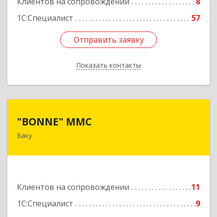
Клиентов на сопровождении
8
1С:Специалист
57
Отправить заявку
Отправить заявку
Показать контакты
Назад
"BONNE" MMC
"BONNE" MMC
Баку
AZ1033, Азербайджан, г. Баку, пр Г.Алиева 95,
ITS дверь 24
Подробнее
Клиентов на сопровождении
11
1С:Специалист
9