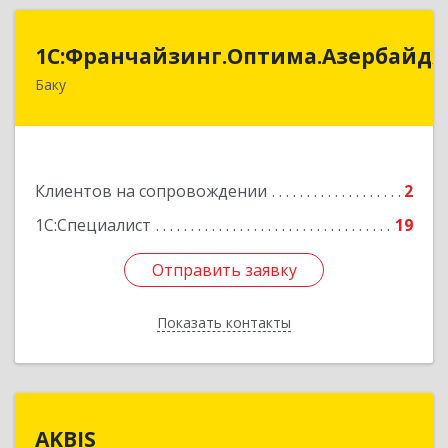
:Франчайзинг.Оптима.Азербайджан
1С:Франчайзинг.Оптима.Азербайд
Баку
Азербайджан, Баку, AZ1075, улица Ахмед
Раджабли 156, Пентхаус 63
Подробнее
Клиентов на сопровождении
2
1С:Специалист
19
Отправить заявку
Отправить заявку
Показать контакты
Назад
AKBIS
AKBIS