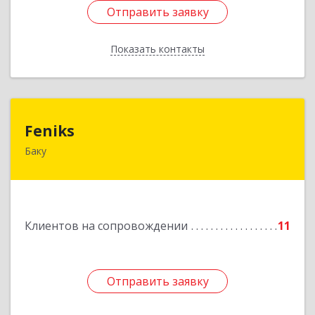
Отправить заявку
Отправить заявку
Показать контакты
Назад
Feniks
Feniks
Баку
AZ1029, Азербайджан, г.Баку, пр. Г. Алиева 187Б,
корпус С, офис 606
Подробнее
Клиентов на сопровождении
11
Отправить заявку
Отправить заявку