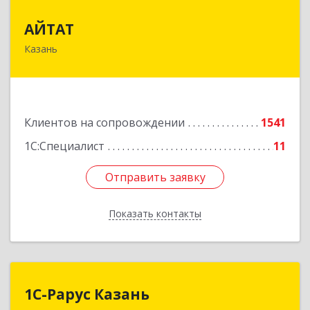
АЙТАТ
АЙТАТ
Казань
420097, Татарстан Респ, г.о. город Казань,
Казань г, Лейтенанта Шмидта ул, дом № 35А,
пом.203
Подробнее
Клиентов на сопровождении
1541
1С:Специалист
11
Отправить заявку
Отправить заявку
Показать контакты
Назад
1С-Рарус Казань
1С-Рарус Казань