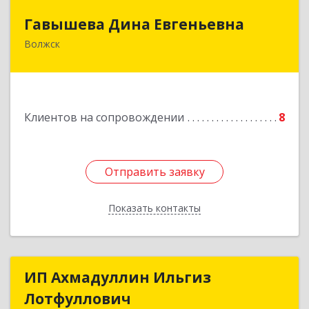
Гавышева Дина Евгеньевна
Гавышева Дина Евгеньевна
Волжск
Подробнее
Клиентов на сопровождении
8
Отправить заявку
Отправить заявку
Показать контакты
Назад
ИП Ахмадуллин Ильгиз
ИП Ахмадуллин Ильгиз
Лотфуллович
Лотфуллович