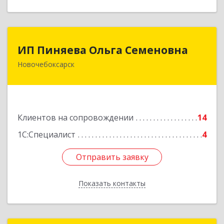
ИП Пиняева Ольга Семеновна
ИП Пиняева Ольга Семеновна
Новочебоксарск
429965, Чувашская Республика - Чувашия,
Новочебоксарск г, Пионерская ул, дом № 2,
корпус 2, кв.141
Подробнее
Клиентов на сопровождении
14
1С:Специалист
4
Отправить заявку
Отправить заявку
Показать контакты
Назад