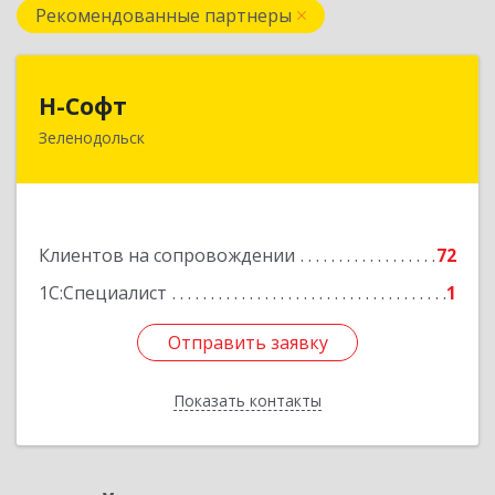
Рекомендованные партнеры
Н-Софт
Н-Софт
Зеленодольск
422521, Татарстан Респ (Татарстан),
Зеленодольский р-н, Зеленодольск г,
Универсиады ул, дом № 1
Подробнее
Клиентов на сопровождении
72
1С:Специалист
1
Отправить заявку
Отправить заявку
Показать контакты
Назад