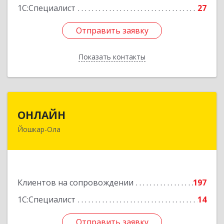
1С:Специалист
27
Отправить заявку
Отправить заявку
Показать контакты
Назад
ОНЛАЙН
ОНЛАЙН
Йошкар-Ола
424000, Марий Эл Респ, Йошкар-Ола г,
Комсомольская ул, дом № 132, пом.III
Подробнее
Клиентов на сопровождении
197
1С:Специалист
14
Отправить заявку
Отправить заявку