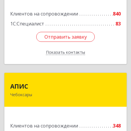
Подробнее
Клиентов на сопровождении
840
1С:Специалист
83
Отправить заявку
Отправить заявку
Показать контакты
Назад
АПИС
АПИС
Чебоксары
428001, Чувашская Республика - Чувашия,
Чебоксары г, Максима Горького пр-кт, дом №
10, пом.9
Подробнее
Клиентов на сопровождении
348