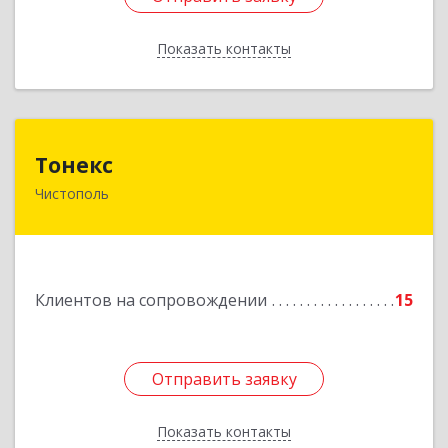
Показать контакты
Назад
Тонекс
Тонекс
Чистополь
422980, Татарстан Респ, Чистопольский р-н,
Чистополь г, К.Маркса ул, дом № 23, кв.10
Подробнее
Клиентов на сопровождении
15
Отправить заявку
Отправить заявку
Показать контакты
Назад