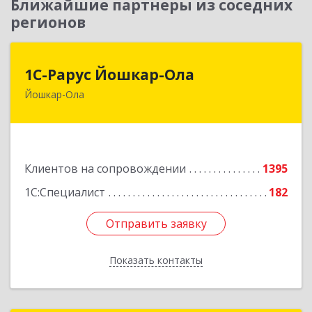
Ближайшие партнеры из соседних
регионов
1С-Рарус Йошкар-Ола
1С-Рарус Йошкар-Ола
Йошкар-Ола
424004, Марий Эл Респ, Йошкар-Ола г, Волкова
ул, дом № 68
Подробнее
Клиентов на сопровождении
1395
1С:Специалист
182
Отправить заявку
Отправить заявку
Показать контакты
Назад