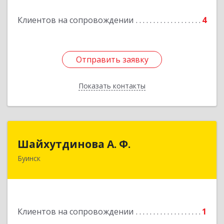
Подробнее
Клиентов на сопровождении
4
Отправить заявку
Отправить заявку
Показать контакты
Назад
Шайхутдинова А. Ф.
Шайхутдинова А. Ф.
Буинск
РТ, г.Буинск, ул.Р.Люксембург, д.144Б
Подробнее
Клиентов на сопровождении
1