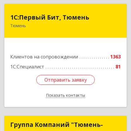
1С:Первый Бит, Тюмень
1С:Первый Бит, Тюмень
Тюмень
625000, Тюменская обл, Тюмень г, Республики
ул, дом № 61, оф.712
Подробнее
Клиентов на сопровождении
1363
1С:Специалист
81
Отправить заявку
Отправить заявку
Показать контакты
Назад
Группа Компаний "Тюмень-
Группа Компаний "Тюмень-