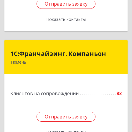
Отправить заявку
Отправить заявку
Показать контакты
Назад
1С:Франчайзинг. Компаньон
1С:Франчайзинг. Компаньон
Тюмень
625049, Тюменская обл, Тюмень г,
Магнитогорская ул, дом № 11, корпус 1, оф.19
Подробнее
Клиентов на сопровождении
83
Отправить заявку
Отправить заявку