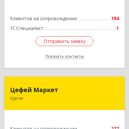
Подробнее
Клиентов на сопровождении
184
1С:Специалист
1
Отправить заявку
Отправить заявку
Показать контакты
Назад
Цефей Маркет
Цефей Маркет
Курган
640002, Курганская обл, Курган г, М.Горького
ул, дом № 35/1
Подробнее
Клиентов на сопровождении
277