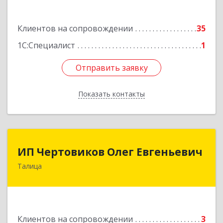
корпус 2, блок 2
Подробнее
Клиентов на сопровождении
35
1С:Специалист
1
Отправить заявку
Отправить заявку
Показать контакты
Назад
ИП Чертовиков Олег Евгеньевич
ИП Чертовиков Олег Евгеньевич
Талица
623640, Свердловская обл, Талица г, Ленина ул,
дом № 73, кв.31
Подробнее
Клиентов на сопровождении
3