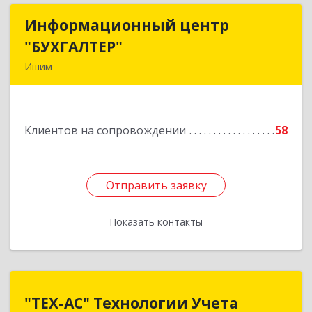
Информационный центр
Информационный центр
"БУХГАЛТЕР"
"БУХГАЛТЕР"
Ишим
627750, Тюменская обл, Ишим г, Советская ул,
дом № 16
Клиентов на сопровождении
58
Подробнее
Отправить заявку
Отправить заявку
Показать контакты
Назад
"ТЕХ-АС" Технологии Учета
"ТЕХ-АС" Технологии Учета