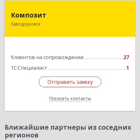
Композит
Композит
Заводоуковск
627140, Тюменская обл, Заводоуковский р-н,
Заводоуковск г, Шоссейная ул, дом № 156
Подробнее
Клиентов на сопровождении
27
1С:Специалист
1
Отправить заявку
Отправить заявку
Показать контакты
Назад
Ближайшие партнеры из соседних
регионов