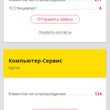
1С:Специалист
6
Отправить заявку
Отправить заявку
Показать контакты
Назад
Компьютер-Сервис
Компьютер-Сервис
Курган
640022, Курганская обл, Курган г, Василия
Блюхера ул, дом № 30, пом.1
Подробнее
Клиентов на сопровождении
134