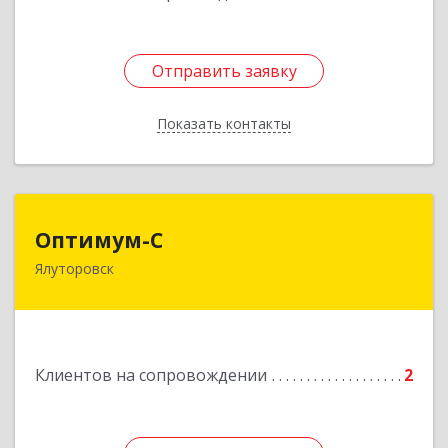
Отправить заявку
Отправить заявку
Показать контакты
Назад
Оптимум-С
Оптимум-С
Ялуторовск
Подробнее
Клиентов на сопровождении
2