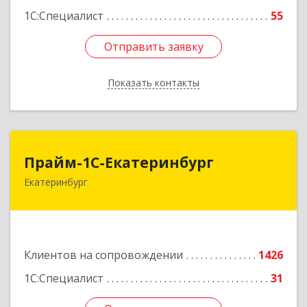
1С:Специалист
55
Отправить заявку
Отправить заявку
Показать контакты
Назад
Прайм-1С-Екатеринбург
Прайм-1С-Екатеринбург
Екатеринбург
620142, Свердловская обл, Екатеринбург г, 8
Марта ул, дом № 49, оф.609
Подробнее
Клиентов на сопровождении
1426
1С:Специалист
31