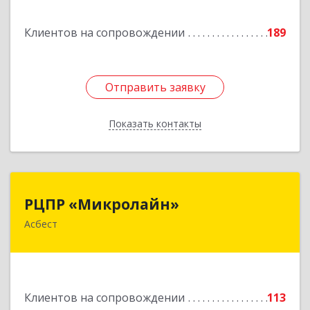
Подробнее
Клиентов на сопровождении
189
Отправить заявку
Отправить заявку
Показать контакты
Назад
РЦПР «Микролайн»
РЦПР «Микролайн»
Асбест
624272, Свердловская обл, Асбест г, имени В.И.
Ленина пр-кт, Здание № 29, оф.301
Подробнее
Клиентов на сопровождении
113