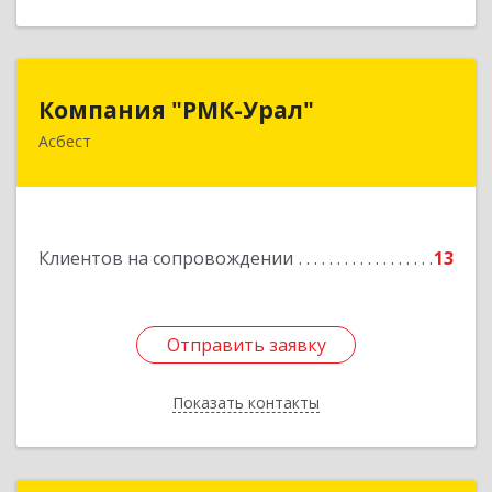
Компания "РМК-Урал"
Компания "РМК-Урал"
Асбест
624260, Свердловская обл, Асбест г,
Ленинградская ул, дом № 1а, оф. 106
Подробнее
Клиентов на сопровождении
13
Отправить заявку
Отправить заявку
Показать контакты
Назад