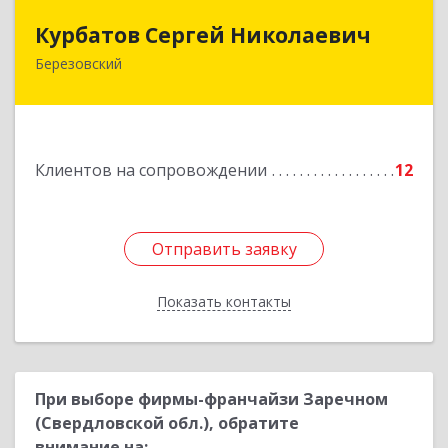
Курбатов Сергей Николаевич
Курбатов Сергей Николаевич
Березовский
623 701, 623701, Свердловская обл,
Березовский г, Театральная ул, д. 28, кв.43
Подробнее
Клиентов на сопровождении
12
Отправить заявку
Отправить заявку
Показать контакты
Назад
При выборе фирмы-франчайзи Заречном
(Свердловской обл.), обратите
внимание на: