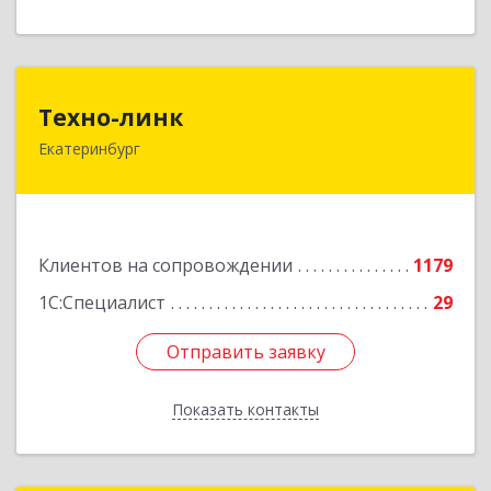
Техно-линк
Техно-линк
Екатеринбург
620000, Свердловская обл, Екатеринбург г,
Основинская ул, строение 10, оф.1116
Подробнее
Клиентов на сопровождении
1179
1С:Специалист
29
Отправить заявку
Отправить заявку
Показать контакты
Назад