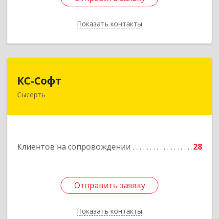
Показать контакты
Назад
КС-Софт
КС-Софт
Сысерть
624001, Свердловская обл, Сысертский р-н,
Черданцево с, Чапаева ул, дом № 39
Подробнее
Клиентов на сопровождении
28
Отправить заявку
Отправить заявку
Показать контакты
Назад