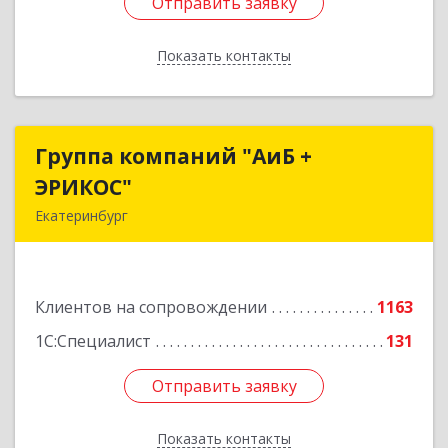
Отправить заявку
Отправить заявку
Показать контакты
Назад
Группа компаний "АиБ +
Группа компаний "АиБ +
ЭРИКОС"
ЭРИКОС"
Екатеринбург
620075, Свердловская обл, Екатеринбург г,
Луначарского ул, дом № 81, оф.1008
Клиентов на сопровождении
1163
Подробнее
1С:Специалист
131
Отправить заявку
Отправить заявку
Показать контакты
Назад