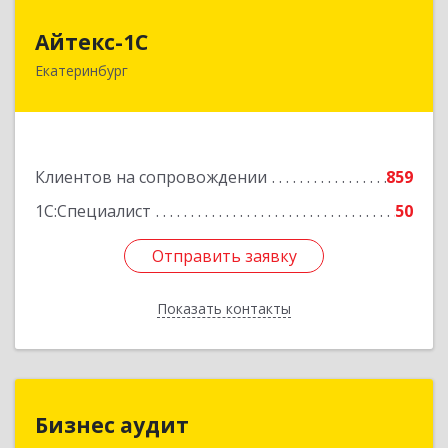
Айтекс-1С
Айтекс-1С
Екатеринбург
620041, Свердловская обл, Екатеринбург г,
Маяковского ул, дом № 25А, оф.1206
Подробнее
Клиентов на сопровождении
859
1С:Специалист
50
Отправить заявку
Отправить заявку
Показать контакты
Назад
Бизнес аудит
Бизнес аудит