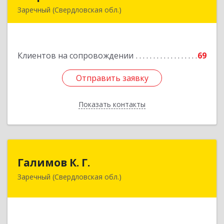
Заречный (Свердловская обл.)
624250, Свердловская обл, Заречный г,
Алещенкова ул, дом № 4, кв.46
Клиентов на сопровождении
69
Подробнее
Отправить заявку
Отправить заявку
Показать контакты
Назад
Галимов К. Г.
Галимов К. Г.
Заречный (Свердловская обл.)
Свердловская обл, г. Заречный, ул. Кузнецова,
д.24, оф.72
Подробнее