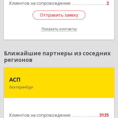
Клиентов на сопровождении
2
Отправить заявку
Отправить заявку
Показать контакты
Назад
Ближайшие партнеры из соседних
регионов
АСП
АСП
Екатеринбург
620075, Свердловская обл, Екатеринбург г,
Карла Либкнехта ул, строение 22, оф.521
Подробнее
Клиентов на сопровождении
3135