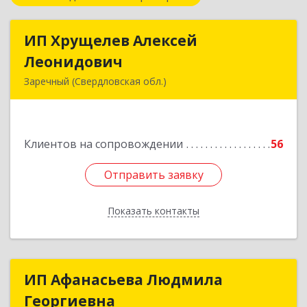
ИП Хрущелев Алексей
ИП Хрущелев Алексей
Леонидович
Леонидович
Заречный (Свердловская обл.)
624250, Свердловская обл, Заречный г,
Курчатова ул, дом № 27/2, кв.57
Клиентов на сопровождении
56
Подробнее
Отправить заявку
Отправить заявку
Показать контакты
Назад
ИП Афанасьева Людмила
ИП Афанасьева Людмила
Георгиевна
Георгиевна