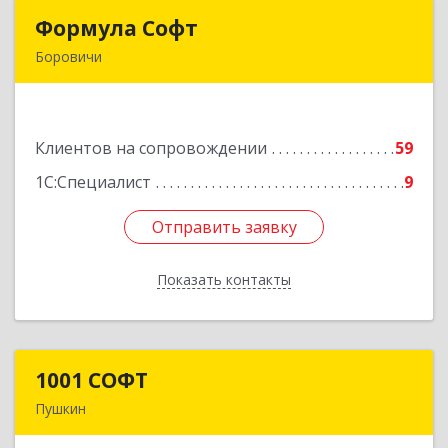
Формула Софт
Формула Софт
Боровичи
174411, Новгородская обл, Боровичский р-н,
Боровичи г, Международная ул, дом № 6
Клиентов на сопровождении
59
Подробнее
1С:Специалист
9
Отправить заявку
Отправить заявку
Показать контакты
Назад
1001 СОФТ
1001 СОФТ
Пушкин
196608, Санкт-Петербург г, Пушкин г,