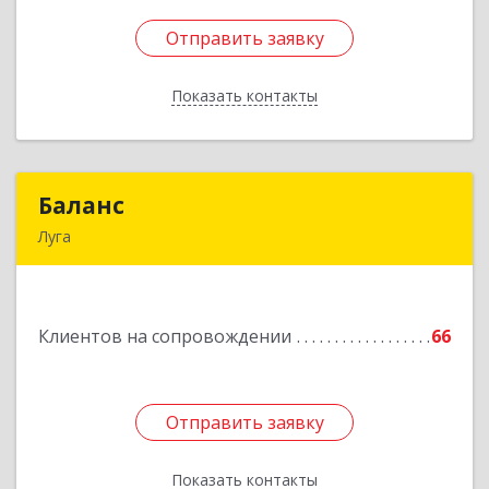
Отправить заявку
Отправить заявку
Показать контакты
Назад
Баланс
Баланс
Луга
188230, Ленинградская обл, Луга г, Урицкого
пр-кт, дом № 77а
Клиентов на сопровождении
66
Подробнее
Отправить заявку
Отправить заявку
Показать контакты
Назад