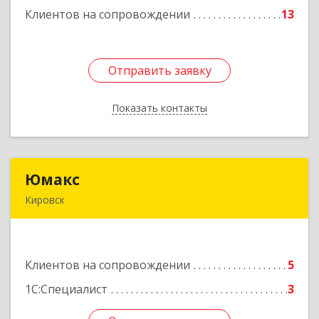
Клиентов на сопровождении
13
Отправить заявку
Отправить заявку
Показать контакты
Назад
Юмакс
Юмакс
Кировск
187340, Ленинградская обл, Кировский р-н,
Кировск г, Новая ул, дом № 5А
Клиентов на сопровождении
5
Подробнее
1С:Специалист
3