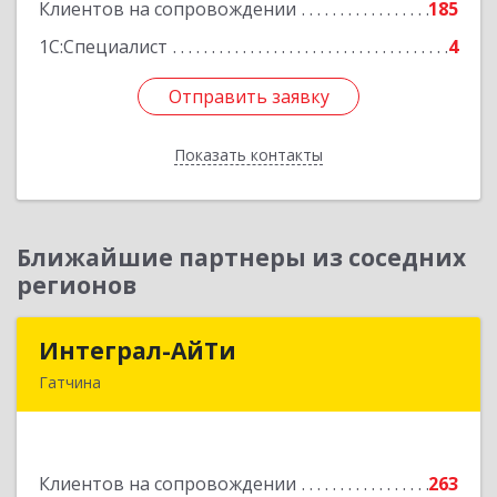
Клиентов на сопровождении
185
Подробнее
1С:Специалист
4
Отправить заявку
Отправить заявку
Показать контакты
Назад
Ближайшие партнеры из соседних
регионов
Интеграл-АйТи
Интеграл-АйТи
Гатчина
188300, Ленинградская обл, Гатчинский р-н,
Гатчина г, 25 Октября пр-кт, дом № 42, литера
А, оф.412
Клиентов на сопровождении
263