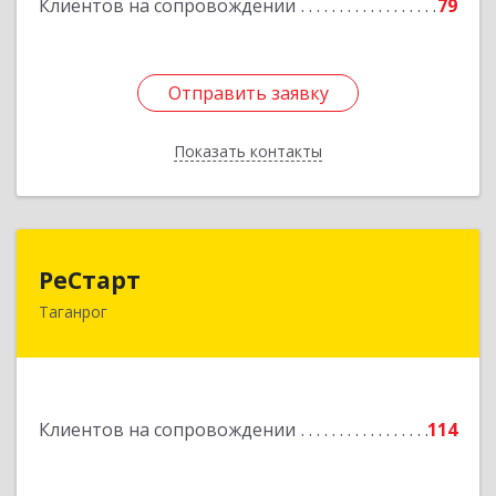
Клиентов на сопровождении
79
Отправить заявку
Отправить заявку
Показать контакты
Назад
РеСтарт
РеСтарт
Таганрог
347916, Ростовская обл, Таганрог г, Калужский
проезд, дом № 7, кв.4
Подробнее
Клиентов на сопровождении
114