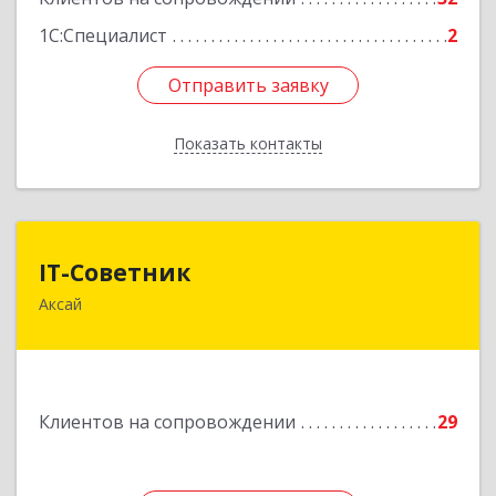
1С:Специалист
2
Отправить заявку
Отправить заявку
Показать контакты
Назад
IT-Советник
IT-Советник
Аксай
346720, Ростовская обл, Аксайский р-н, Аксай г,
Западная ул, дом № 6
Подробнее
Клиентов на сопровождении
29