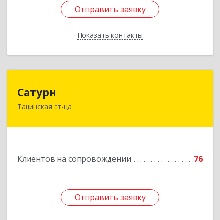
Отправить заявку
Отправить заявку
Показать контакты
Назад
Сатурн
Сатурн
Тацинская ст-ца
347060, Ростовская область, Тацинский район,
ст-ца Тацинская, ул.М.Горького, дом № 54
Подробнее
Клиентов на сопровождении
76
Отправить заявку
Отправить заявку