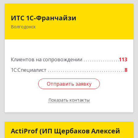
ИТС 1С-Франчайзи
ИТС 1С-Франчайзи
Волгодонск
347380, Ростовская обл, Волгодонск г, Гагарина
ул, 22в помещение № III
Подробнее
Клиентов на сопровождении
113
1С:Специалист
8
Отправить заявку
Отправить заявку
Показать контакты
Назад
ActiProf (ИП Щербаков Алексей
ActiProf (ИП Щербаков Алексей