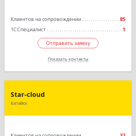
Подробнее
Клиентов на сопровождении
85
1С:Специалист
1
Отправить заявку
Отправить заявку
Показать контакты
Назад
Star-cloud
Star-cloud
Батайск
346880, Ростовская обл, Батайск г, Фермерская
ул, дом № 16, оф.8
Подробнее
Клиентов на сопровождении
32