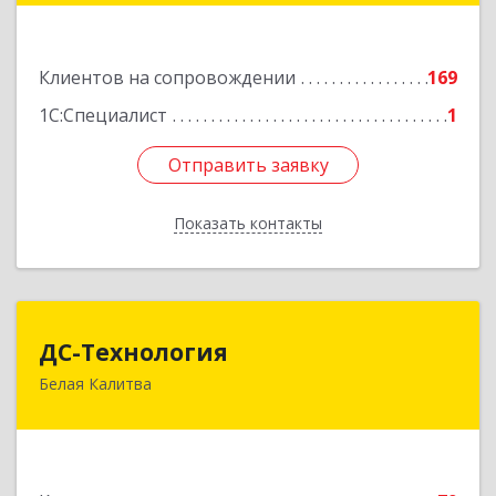
Золотаревка х, Октябрьская ул, дом № 35
Клиентов на сопровождении
169
Подробнее
1С:Специалист
1
Отправить заявку
Отправить заявку
Показать контакты
Назад
ДС-Технология
ДС-Технология
Белая Калитва
347045, Ростовская обл, Белокалитвинский р-н,
Белая Калитва г, Вокзальная ул, дом № 381
Подробнее