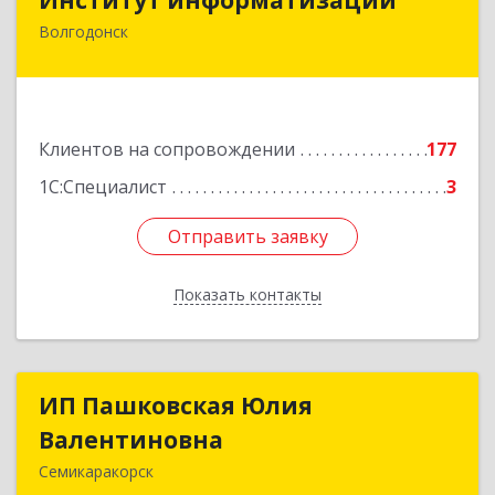
Волгодонск
347383, Ростовская обл, Волгодонск г, Маршала
Кошевого ул, дом № 44, корпус II, оф.6
Подробнее
Клиентов на сопровождении
177
1С:Специалист
3
Отправить заявку
Отправить заявку
Показать контакты
Назад
ИП Пашковская Юлия
ИП Пашковская Юлия
Валентиновна
Валентиновна
Семикаракорск
346645, Ростовская обл, Семикаракорский р-н,