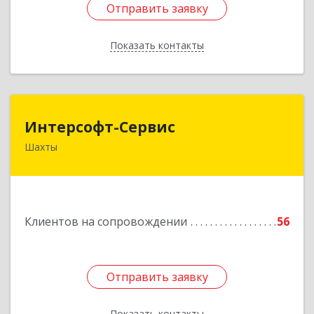
Отправить заявку
Отправить заявку
Показать контакты
Назад
Интерсофт-Сервис
Интерсофт-Сервис
Шахты
346480, Ростовская обл, Шахты г, Советская ул,
дом № 279/10
Подробнее
Клиентов на сопровождении
56
Отправить заявку
Отправить заявку
Показать контакты
Назад