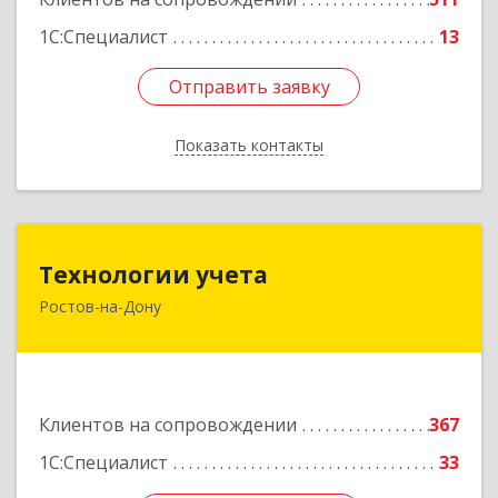
1С:Специалист
13
Отправить заявку
Отправить заявку
Показать контакты
Назад
Технологии учета
Технологии учета
Ростов-на-Дону
344064, Ростовская обл, Ростов-на-Дону г,
Вавилова ул, дом № 68, оф.309
Подробнее
Клиентов на сопровождении
367
1С:Специалист
33