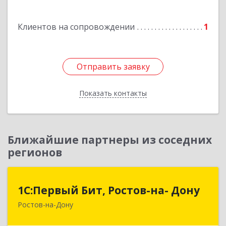
Клиентов на сопровождении
1
Отправить заявку
Отправить заявку
Показать контакты
Назад
Ближайшие партнеры из соседних
регионов
1С:Первый Бит, Ростов-на- Дону
1С:Первый Бит, Ростов-на- Дону
Ростов-на-Дону
344091, Ростовская обл, Ростов-на-Дону г,
Малиновского ул, дом № 3, корпус 1, пом.36