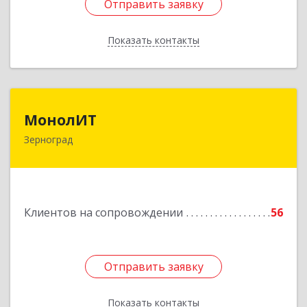
Отправить заявку
Отправить заявку
Показать контакты
Назад
МонолИТ
МонолИТ
Зерноград
347740, Ростовская обл, Зерноградский р-н,
Зерноград г, Березовая ул, дом № 4А, оф.50
Подробнее
Клиентов на сопровождении
56
Отправить заявку
Отправить заявку
Показать контакты
Назад