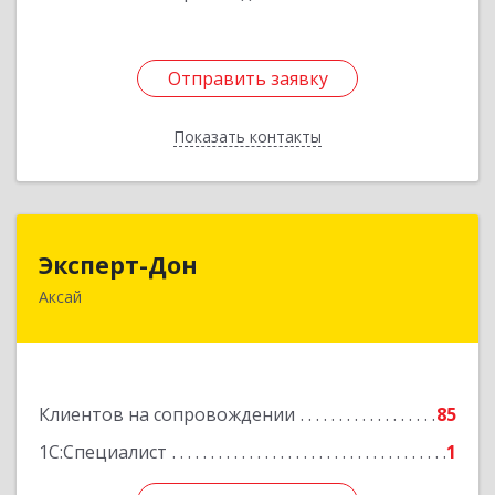
Отправить заявку
Отправить заявку
Показать контакты
Назад
Эксперт-Дон
Эксперт-Дон
Аксай
346720, Ростовская обл, Аксай г, Буденного ул,
дом № 136, оф.16-17
Подробнее
Клиентов на сопровождении
85
1С:Специалист
1