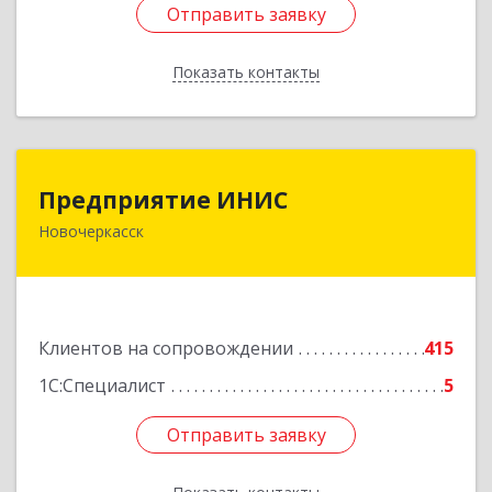
Отправить заявку
Отправить заявку
Показать контакты
Назад
Предприятие ИНИС
Предприятие ИНИС
Новочеркасск
346430, Ростовская обл, Новочеркасск г,
Московская ул, дом № 6, оф.8
Подробнее
Клиентов на сопровождении
415
1С:Специалист
5
Отправить заявку
Отправить заявку