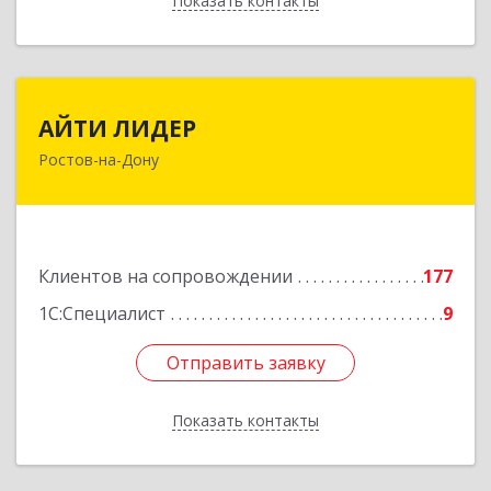
Показать контакты
Назад
АЙТИ ЛИДЕР
АЙТИ ЛИДЕР
Ростов-на-Дону
344065, Ростовская обл, Ростов-на-Дону г,
Беломорский пер, дом № 98, оф.206
Подробнее
Клиентов на сопровождении
177
1С:Специалист
9
Отправить заявку
Отправить заявку
Показать контакты
Назад