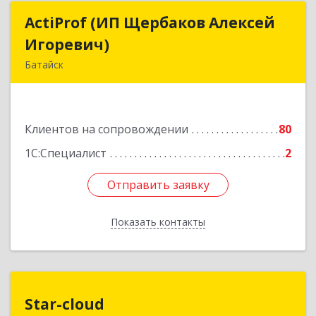
ActiProf (ИП Щербаков Алексей
ActiProf (ИП Щербаков Алексей
Игоревич)
Игоревич)
Батайск
346885, Ростовская обл, Батайск г, Огородная
ул, дом № 97
Клиентов на сопровождении
80
Подробнее
1С:Специалист
2
Отправить заявку
Отправить заявку
Показать контакты
Назад
Star-cloud
Star-cloud