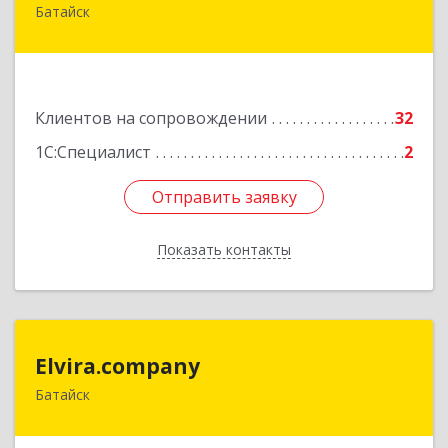
Батайск
346880, Ростовская обл, Батайск г, Фермерская
ул, дом № 16, оф.8
Подробнее
Клиентов на сопровождении
32
1С:Специалист
2
Отправить заявку
Отправить заявку
Показать контакты
Назад
Elvira.company
Elvira.company
Батайск
Подробнее