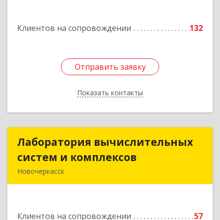
Подробнее
Клиентов на сопровождении
132
Отправить заявку
Отправить заявку
Показать контакты
Назад
Лаборатория вычислительных
Лаборатория вычислительных
систем и комплексов
систем и комплексов
Новочеркасск
346428, Ростовская обл, Новочеркасск г,
Михайловская ул, дом № 164А, корпус 1, ком.19
Клиентов на сопровождении
57
Подробнее