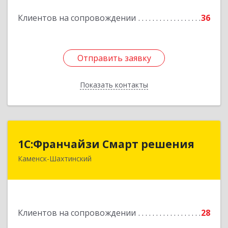
Подробнее
Клиентов на сопровождении
36
Отправить заявку
Отправить заявку
Показать контакты
Назад
1С:Франчайзи Смарт решения
1С:Франчайзи Смарт решения
Каменск-Шахтинский
347800, Ростовская обл, Каменск-Шахтинский г,
Ворошилова ул, дом № 152
Подробнее
Клиентов на сопровождении
28