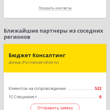
Показать контакты
Назад
Ближайшие партнеры из соседних
регионов
Бюджет Консалтинг
Бюджет Консалтинг
Донецк (Ростовская область)
346338, Ростовская обл, г.о. Город Донецк,
Донецк г, 12-й кв-л, дом № 10, оф.28
Подробнее
Клиентов на сопровождении
522
1С:Специалист
6
Отправить заявку
Отправить заявку