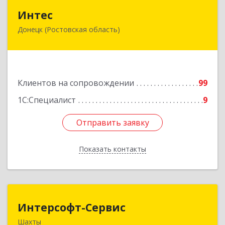
Интес
Интес
Донецк (Ростовская область)
346330, Ростовская обл, Донецк г, 60-й кв-л,
дом № 6 ( пристройка)
Подробнее
Клиентов на сопровождении
99
1С:Специалист
9
Отправить заявку
Отправить заявку
Показать контакты
Назад
Интерсофт-Сервис
Интерсофт-Сервис
Шахты
346480, Ростовская обл, Шахты г, Советская ул,