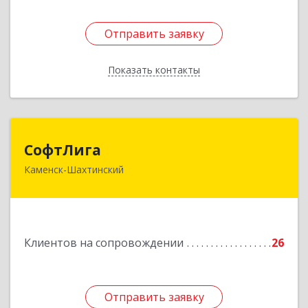
Отправить заявку
Отправить заявку
Показать контакты
Назад
СофтЛига
СофтЛига
Каменск-Шахтинский
347800, Ростовская обл, Каменск-Шахтинский г,
Желябова ул, дом № 33А
Подробнее
Клиентов на сопровождении
26
Отправить заявку
Отправить заявку