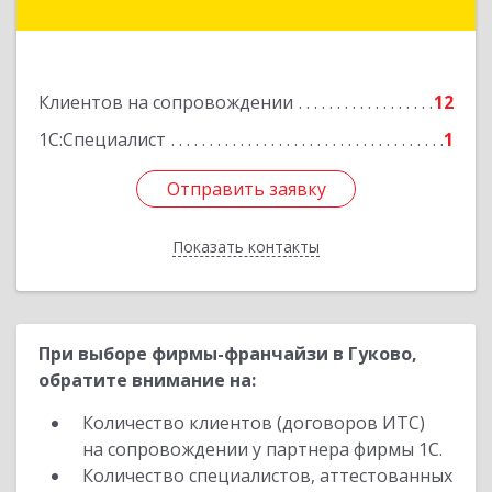
Куйбышева ул, дом № 6, кв.2
Подробнее
Клиентов на сопровождении
12
1С:Специалист
1
Отправить заявку
Отправить заявку
Показать контакты
Назад
При выборе фирмы-франчайзи в Гуково,
обратите внимание на:
Количество клиентов (договоров ИТС)
на сопровождении у партнера фирмы 1С.
Количество специалистов, аттестованных