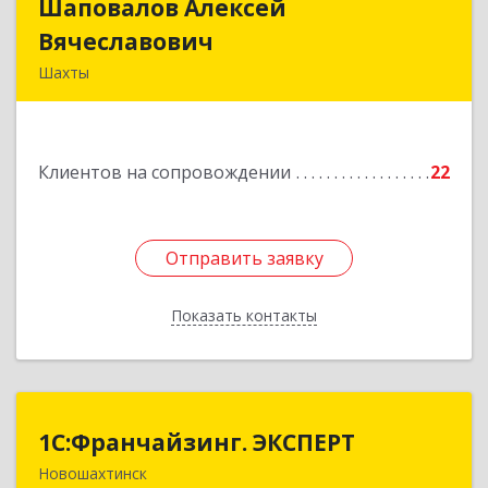
Шаповалов Алексей
Шаповалов Алексей
Вячеславович
Вячеславович
Шахты
346510, Шахты г, Ленина ул, дом № 142
Подробнее
Клиентов на сопровождении
22
Отправить заявку
Отправить заявку
Показать контакты
Назад
1С:Франчайзинг. ЭКСПЕРТ
1С:Франчайзинг. ЭКСПЕРТ
Новошахтинск
346901, Ростовская обл, Новошахтинск г,