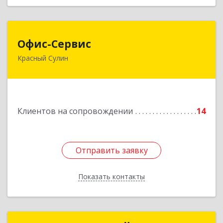
Офис-Сервис
Офис-Сервис
Красный Сулин
346350, Ростовская обл, р-н Красносулинский,
Красный Сулин г, Заводская ул, дом № 1
Подробнее
Клиентов на сопровождении
14
Отправить заявку
Отправить заявку
Показать контакты
Назад