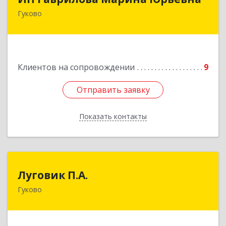
Гуково
Подробнее
Клиентов на сопровождении
9
Отправить заявку
Отправить заявку
Показать контакты
Назад
Луговик П.А.
Луговик П.А.
Гуково
Подробнее