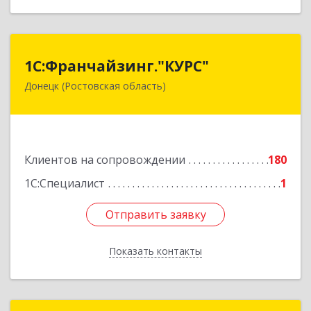
1С:Франчайзинг."КУРС"
1С:Франчайзинг."КУРС"
Донецк (Ростовская область)
346330, Ростовская обл, Донецк г, Благодатный
пер, дом № 16
Подробнее
Клиентов на сопровождении
180
1С:Специалист
1
Отправить заявку
Отправить заявку
Показать контакты
Назад