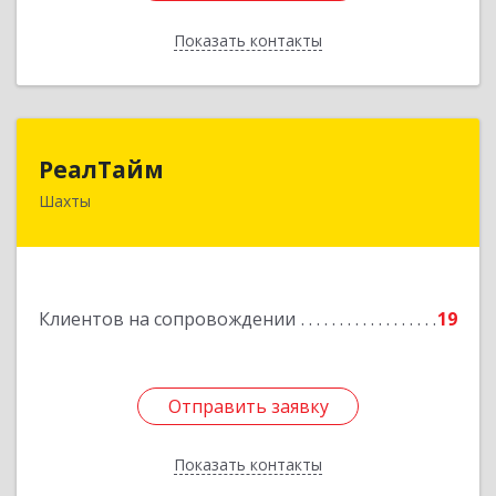
Показать контакты
Назад
РеалТайм
РеалТайм
Шахты
346504, Ростовская обл, Шахты г,
Чернышевского ул, дом № 42
Подробнее
Клиентов на сопровождении
19
Отправить заявку
Отправить заявку
Показать контакты
Назад