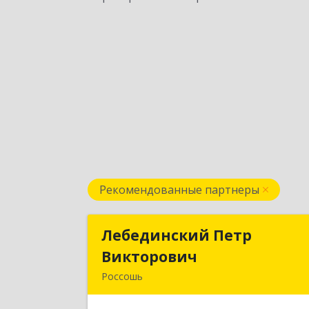
Рекомендованные партнеры
Лебединский Петр
Лебединский Пет
Викторович
Викторови
Россошь
396650, Воронежская обл., г. Россошь
пер. Крамского 1