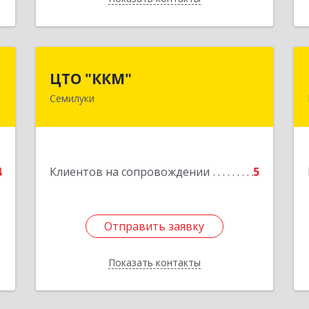
а
ЦТО "ККМ"
ЦТО "ККМ"
Семилуки
0
Подробнее
е
4
Клиентов на сопровождении
5
Отправить заявку
Отправить заявку
Показать контакты
Назад