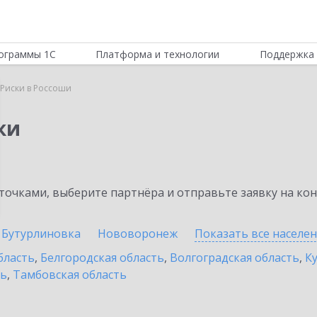
ограммы 1С
Платформа и технологии
Поддержка 
Риски в Россоши
ки
очками, выберите партнёра и отправьте заявку на ко
Бутурлиновка
Нововоронеж
Показать все населе
бласть
,
Белгородская область
,
Волгоградская область
,
К
ть
,
Тамбовская область