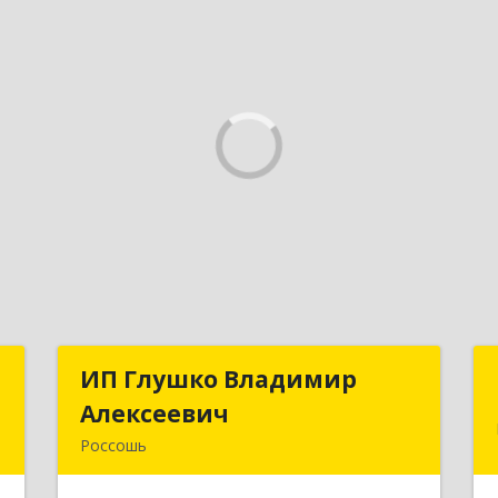
р
ИП Глушко Владимир
ИП Глушко Владимир
ч
Алексеевич
Алексеевич
Россошь
,
396650, Воронежская обл,
1
Россошанский р-н, Россошь г,ул