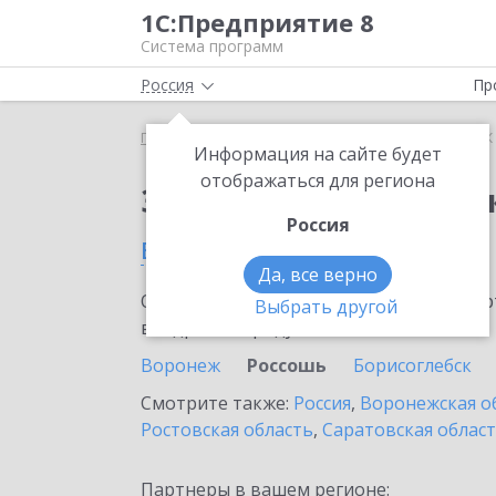
1С:Предприятие 8
Система программ
Россия
Пр
Главная
Сервисы ИТС
1СПАРК Риски
1СПАРК 
Информация на сайте будет
отображаться для региона
Заказать 1СПАРК Рис
Россия
в Россоши
Да, все верно
Ознакомьтесь с информационными карт
Выбрать другой
внедрение продукта.
Воронеж
Россошь
Борисоглебск
Смотрите также:
Россия
,
Воронежская о
Ростовская область
,
Саратовская облас
Партнеры в вашем регионе: