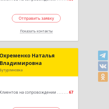
Отправить заявку
Отправить заявку
Показать контакты
Назад
Охременко Наталья
Охременко Наталья
Владимировна
Владимировна
Бутурлиновка
Подробнее
Клиентов на сопровождении
67