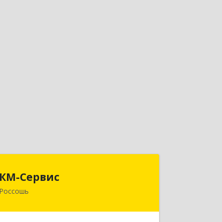
КМ-Сервис
КМ-Сервис
Россошь
396650, Воронежская обл,
Россошанский р-н, Россошь г, Мира
ул, дом № 42,2