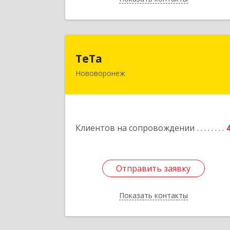
ТеТ
ТеТа
Нововоронеж
396 073, Нововоронеж г, а/я, дом № 3
Подробне
Клиентов на сопровождении
Отправить заявку
Отправить заявку
Показать контакты
Назад