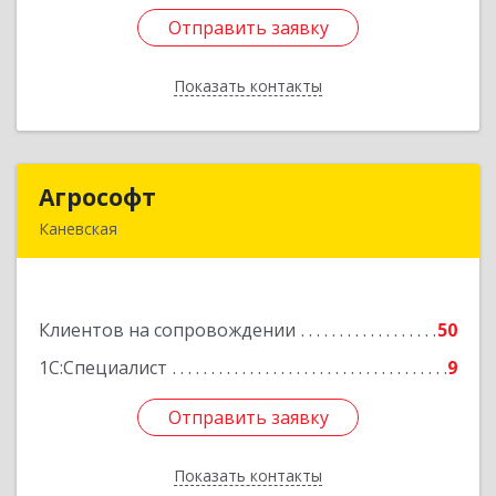
Отправить заявку
Отправить заявку
Показать контакты
Назад
Агрософт
Агрософт
Каневская
353730, Краснодарский край, Каневская ст-ца,
Гагарина ул, дом № 13
Клиентов на сопровождении
50
Подробнее
1С:Специалист
9
Отправить заявку
Отправить заявку
Показать контакты
Назад