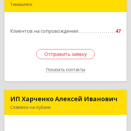
Тимашевск
352700, Краснодарский край, Тимашевский р-н,
Тимашевск г, Смоленская ул, 42
Клиентов на сопровождении
47
Подробнее
Отправить заявку
Отправить заявку
Показать контакты
Назад
ИП Харченко Алексей Иванович
ИП Харченко Алексей Иванович
Славянск-на-Кубани
353 579, Краснодарский край, ст.Петровская,
ул.Кирпичная д.32