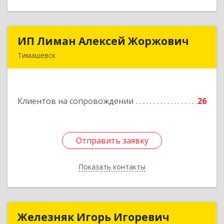
ИП Лиман Алексей Жоржович
ИП Лиман Алексей Жоржович
Тимашевск
352731, Краснодарский край, Тимашевский р-н,
Комсомольский п, Мира ул, дом № 76
Клиентов на сопровождении
26
Подробнее
Отправить заявку
Отправить заявку
Показать контакты
Назад
Железняк Игорь Игоревич
Железняк Игорь Игоревич