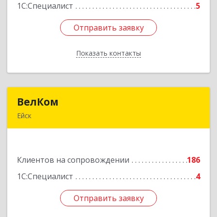
1С:Специалист
5
Отправить заявку
Отправить заявку
Показать контакты
Назад
ВелКом
ВелКом
Ейск
353688, Краснодарский край, Ейский р-н, Ейск г,
Керченский пер, дом № 2/1, корпус 1
Клиентов на сопровождении
186
Подробнее
1С:Специалист
4
Отправить заявку
Отправить заявку