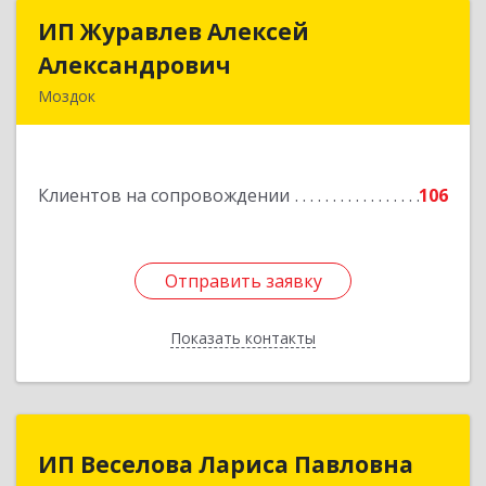
ИП Журавлев Алексей
ИП Журавлев Алексей
Александрович
Александрович
Моздок
363750, Северная Осетия - Алания Респ, Моздок
г, Кирова ул, дом № 41
Клиентов на сопровождении
106
Подробнее
Отправить заявку
Отправить заявку
Показать контакты
Назад
ИП Веселова Лариса Павловна
ИП Веселова Лариса Павловна