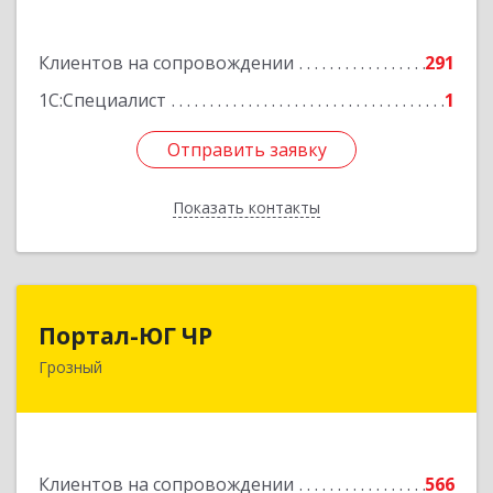
72
Подробнее
Клиентов на сопровождении
291
1С:Специалист
1
Отправить заявку
Отправить заявку
Показать контакты
Назад
Портал-ЮГ ЧР
Портал-ЮГ ЧР
Грозный
364906, Чеченская Респ, Грозный г, Путина пр-
кт, дом № 30
Подробнее
Клиентов на сопровождении
566