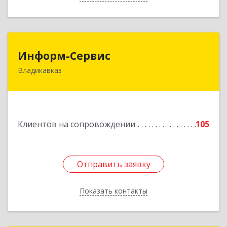
Информ-Сервис
Информ-Сервис
Владикавказ
362020, Северная Осетия - Алания Респ,
Владикавказ г, Островского ул, дом № 12, пом.3
Подробнее
Клиентов на сопровождении
105
Отправить заявку
Отправить заявку
Показать контакты
Назад