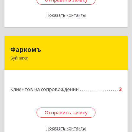
Показать контакты
Назад
Фаркомъ
Фаркомъ
Буйнакск
Подробнее
Клиентов на сопровождении
3
Отправить заявку
Отправить заявку
Показать контакты
Назад