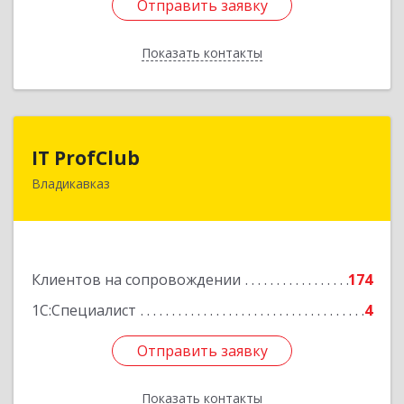
Отправить заявку
Отправить заявку
Показать контакты
Назад
IT ProfClub
IT ProfClub
Владикавказ
362045, Северная Осетия - Алания Респ,
Владикавказ г, Международная ул, дом № 2 "А",
этаж 5, каб.507
Подробнее
Клиентов на сопровождении
174
1С:Специалист
4
Отправить заявку
Отправить заявку
Показать контакты
Назад