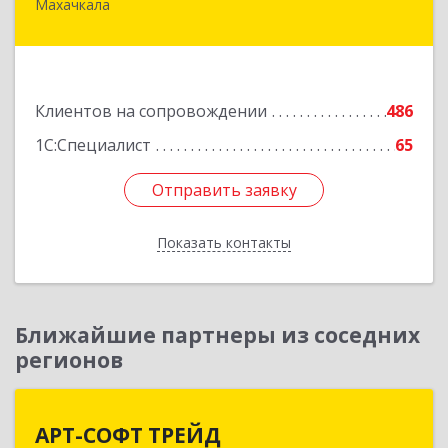
Махачкала
367030, Дагестан Респ, Махачкала г, И.Казака
ул, дом № 31
Подробнее
Клиентов на сопровождении
486
1С:Специалист
65
Отправить заявку
Отправить заявку
Показать контакты
Назад
Ближайшие партнеры из соседних
регионов
АРТ-СОФТ ТРЕЙД
АРТ-СОФТ ТРЕЙД