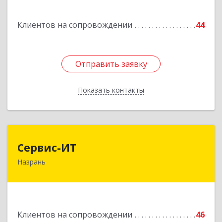
Подробнее
Клиентов на сопровождении
44
Отправить заявку
Отправить заявку
Показать контакты
Назад
Сервис-ИТ
Сервис-ИТ
Назрань
386102, Ингушетия Респ, Назрань г,
Центральный округ тер, Московская ул, дом №
7, этаж 2, офис 1
Подробнее
Клиентов на сопровождении
46