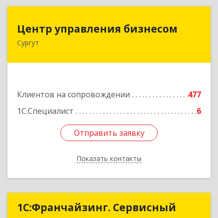
Центр управления бизнесом
Центр управления бизнесом
Сургут
628403, Ханты-Мансийский Автономный округ
- Югра АО, Сургут г, Мира пр-кт, дом № 56, кв.2
Подробнее
Клиентов на сопровождении
477
1С:Специалист
6
Отправить заявку
Отправить заявку
Показать контакты
Назад
1С:Франчайзинг. Сервисный
1С:Франчайзинг. Сервисный