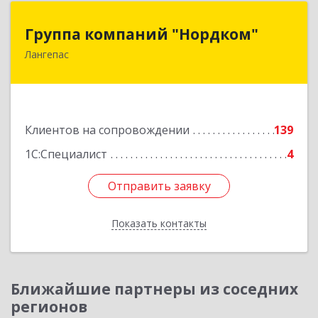
Группа компаний "Нордком"
Группа компаний "Нордком"
Лангепас
628672, Тюменская обл, Лангепас г., Солнечная
ул., дом № 21/1, каб.313
Подробнее
Клиентов на сопровождении
139
1С:Специалист
4
Отправить заявку
Отправить заявку
Показать контакты
Назад
Ближайшие партнеры из соседних
регионов