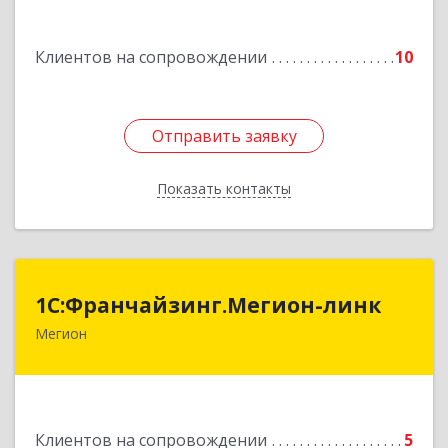
строение 2, оф.18
Подробнее
Клиентов на сопровождении
10
Отправить заявку
Отправить заявку
Показать контакты
Назад
1С:Франчайзинг.Мегион-линк
1С:Франчайзинг.Мегион-линк
Мегион
Подробнее
Клиентов на сопровождении
5