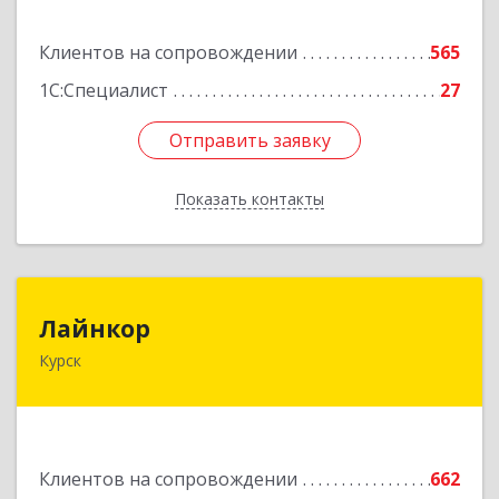
Подробнее
Клиентов на сопровождении
565
1С:Специалист
27
Отправить заявку
Отправить заявку
Показать контакты
Назад
Лайнкор
Лайнкор
Курск
305021, Курская обл, Курск г, Победы пр-кт, дом
№ 10, оф.№64
Подробнее
Клиентов на сопровождении
662