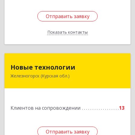
Отправить заявку
Отправить заявку
Показать контакты
Назад
Новые технологии
Новые технологии
Железногорск (Курская обл.)
307170, Курская обл, Железногорский р-н,
Железногорск г, Автолюбителей пер, дом № 5,
офис 7
Подробнее
Клиентов на сопровождении
13
Отправить заявку
Отправить заявку