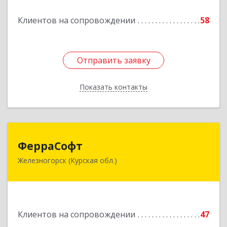
Подробнее
Клиентов на сопровождении
58
Отправить заявку
Отправить заявку
Показать контакты
Назад
ФерраСофт
ФерраСофт
Железногорск (Курская обл.)
307179, Курская обл, Железногорск г, Ленина ул,
дом № 92, корпус 1, оф.2-34
Подробнее
Клиентов на сопровождении
47