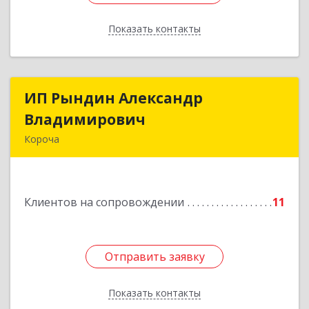
Показать контакты
Назад
ИП Рындин Александр
ИП Рындин Александр
Владимирович
Владимирович
Короча
309 201, Белгородская обл, Корочанский р-н,
Дальняя Игуменка с, Кураковка ул, дом № 76
Клиентов на сопровождении
11
Подробнее
Отправить заявку
Отправить заявку
Показать контакты
Назад