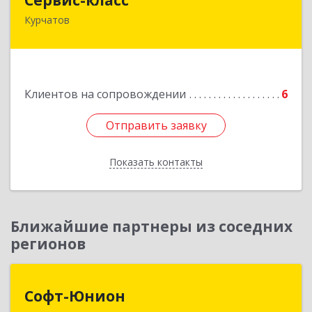
Курчатов
307251, Курская обл, Курчатовский р-н,
Курчатов г, Коммунистический пр-т, дом № 30,
корпус А
Подробнее
Клиентов на сопровождении
6
Отправить заявку
Отправить заявку
Показать контакты
Назад
Ближайшие партнеры из соседних
регионов
Софт-Юнион
Софт-Юнион