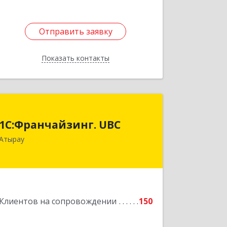
Отправить заявку
Отправить заявку
Показать контакты
Назад
1С:Франчайзинг. UBC
1С:Франчайзинг. UBC
КАЗАХСТАН, г.Атырау, ул. Гумарова,
Атырау
д.88 а
Подробнее
Клиентов на сопровождении
150