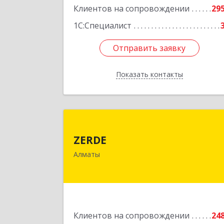
Клиентов на сопровождении
29
1С:Специалист
Отправить заявку
Отправить заявку
Показать контакты
Назад
ZERD
ZERDE
050026, Республика Казахстан, г
Алматы
Алматы, ул. Байзакова, 132 "А
Подробне
Клиентов на сопровождении
24