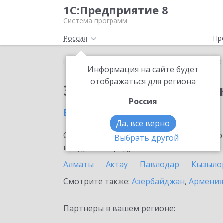
1С:Предприятие 8
Система программ
Россия
Пр
Главная
Сервисы ИТС
1СПАРК Риски
1СПАРК 
Информация на сайте будет
отображаться для региона
Заказать 1СПАРК Рис
Россия
в Казахстане
Да, все верно
Ознакомьтесь с информационными карт
Выбрать другой
внедрение продукта.
Алматы
Актау
Павлодар
Кызыло
Смотрите также:
Азербайджан
,
Армения
Партнеры в вашем регионе: