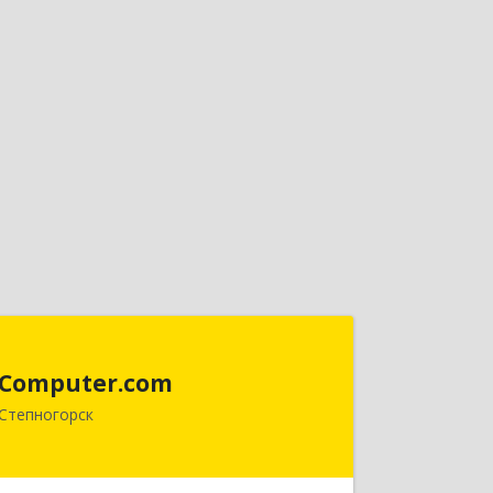
Computer.com
Computer.com
021500, Республика Казахстан,
Степногорск
Акмолинская, Степногорск, 3, дом №
41