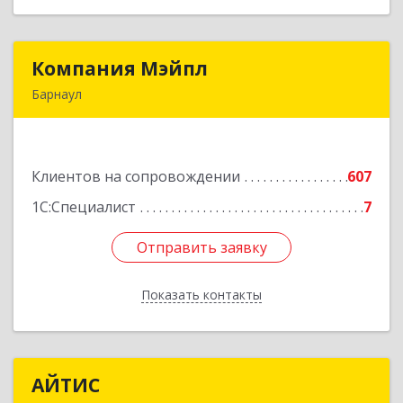
Компания Мэйпл
Компания Мэйпл
Барнаул
656038, Алтайский край, Барнаул г,
Комсомольский пр-кт, дом № 112
Клиентов на сопровождении
607
Подробнее
1С:Специалист
7
Отправить заявку
Отправить заявку
Показать контакты
Назад
АЙТИС
АЙТИС