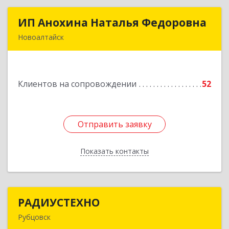
ИП Анохина Наталья Федоровна
ИП Анохина Наталья Федоровна
Новоалтайск
658041, Алтайский край, Новоалтайск г,
Белоярская ул, дом № 132
Клиентов на сопровождении
52
Подробнее
Отправить заявку
Отправить заявку
Показать контакты
Назад
РАДИУСТЕХНО
РАДИУСТЕХНО
Рубцовск
658225, Алтайский край, Рубцовск г, Ленина пр-