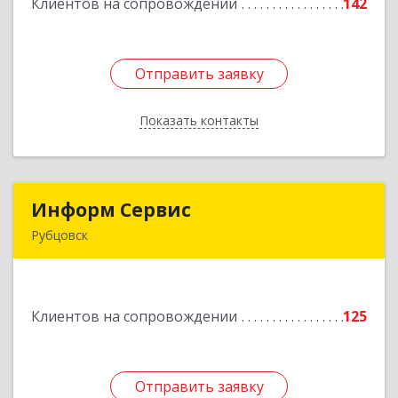
Клиентов на сопровождении
142
Подробнее
Отправить заявку
Отправить заявку
Показать контакты
Назад
Информ Сервис
Информ Сервис
Рубцовск
658204, Алтайский край, Рубцовск г, Алтайская
ул, дом № 7
Клиентов на сопровождении
125
Подробнее
Отправить заявку
Отправить заявку