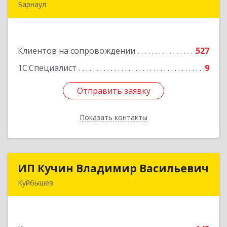
Барнаул
656067, Алтайский край, Барнаул г, Взлетная ул,
дом № 65
Клиентов на сопровождении
527
Подробнее
1С:Специалист
9
Отправить заявку
Отправить заявку
Показать контакты
Назад
ИП Кучин Владимир Васильевич
ИП Кучин Владимир Васильевич
Куйбышев
632387, Новосибирская обл, Куйбышев г,
Тургенева ул, дом № 4