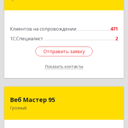
ул, дом № 36А
Подробнее
Клиентов на сопровождении
471
1С:Специалист
2
Отправить заявку
Отправить заявку
Показать контакты
Назад
Веб Мастер 95
Веб Мастер 95
Грозный
364050, Чеченская Респ, Грозный г, Им
Гайрбекова Муслима Гайрбековича ул, дом №
72