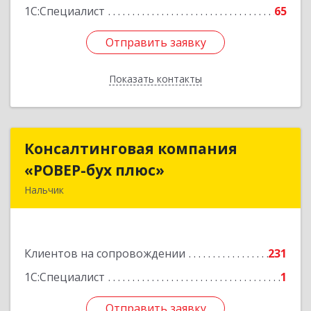
1С:Специалист
65
Отправить заявку
Отправить заявку
Показать контакты
Назад
Консалтинговая компания
Консалтинговая компания
«РОВЕР-бух плюс»
«РОВЕР-бух плюс»
Нальчик
360004, Кабардино-Балкарская Респ, Нальчик г,
Кирова ул, дом № 233
Клиентов на сопровождении
231
Подробнее
1С:Специалист
1
Отправить заявку
Отправить заявку