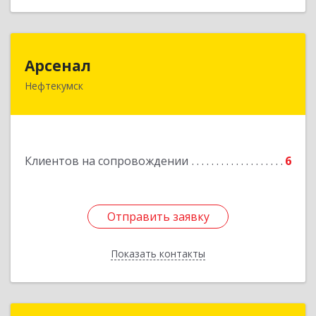
Арсенал
Арсенал
Нефтекумск
Ставропольский край, Нефтекумск г,
Дзержинского ул, дом № 11А
Подробнее
Клиентов на сопровождении
6
Отправить заявку
Отправить заявку
Показать контакты
Назад