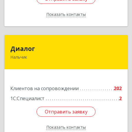
Показать контакты
Назад
Диалог
Диалог
Нальчик
360016, Кабардино-Балкарская Респ, Нальчик г,
Калюжного ул, дом № 3, этаж 2
Подробнее
Клиентов на сопровождении
202
1С:Специалист
2
Отправить заявку
Отправить заявку
Показать контакты
Назад