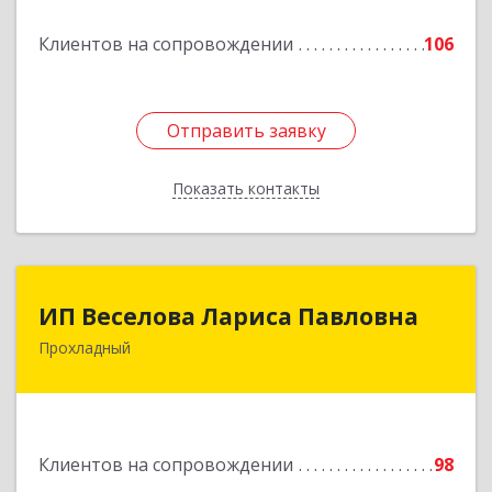
Клиентов на сопровождении
106
Подробнее
Отправить заявку
Отправить заявку
Показать контакты
Назад
ИП Веселова Лариса Павловна
ИП Веселова Лариса Павловна
Прохладный
361045, Кабардино-Балкарская Респ,
Прохладный г, Добровольская ул, дом № 31
Подробнее
Клиентов на сопровождении
98