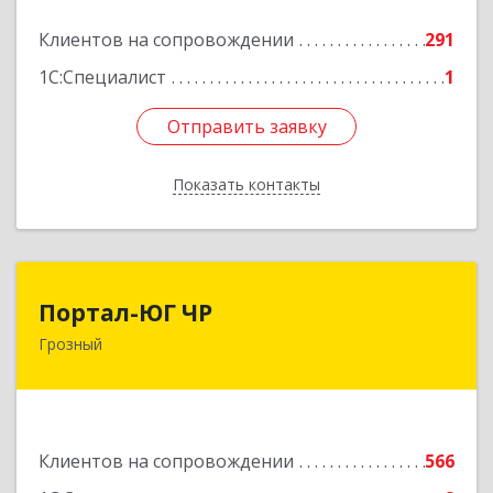
Подробнее
Клиентов на сопровождении
291
1С:Специалист
1
Отправить заявку
Отправить заявку
Показать контакты
Назад
Портал-ЮГ ЧР
Портал-ЮГ ЧР
Грозный
364906, Чеченская Респ, Грозный г, Путина пр-
кт, дом № 30
Подробнее
Клиентов на сопровождении
566