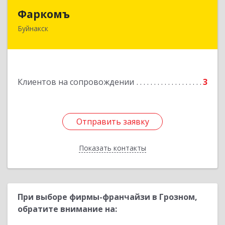
Фаркомъ
Фаркомъ
Буйнакск
Подробнее
Клиентов на сопровождении
3
Отправить заявку
Отправить заявку
Показать контакты
Назад
При выборе фирмы-франчайзи в Грозном,
обратите внимание на: