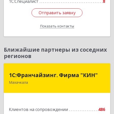
1С:Специалист
8
Отправить заявку
Отправить заявку
Показать контакты
Назад
Ближайшие партнеры из соседних
регионов
1С:Франчайзинг. Фирма "КИН"
1С:Франчайзинг. Фирма "КИН"
Махачкала
367030, Дагестан Респ, Махачкала г, И.Казака
ул, дом № 31
Подробнее
Клиентов на сопровождении
486