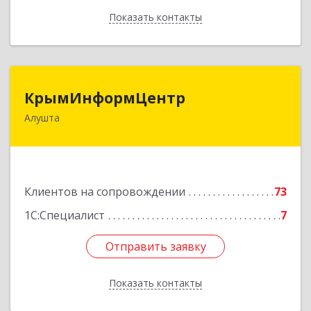
Показать контакты
Назад
КрымИнформЦентр
КрымИнформЦентр
Алушта
298500, Крым Респ, Алушта г, Горького ул, дом
№ 34А, оф.7
Подробнее
Клиентов на сопровождении
73
1С:Специалист
7
Отправить заявку
Отправить заявку
Показать контакты
Назад