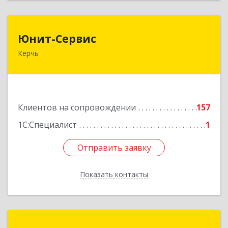
Юнит-Сервис
Юнит-Сервис
Керчь
298300, Крым Респ, Керчь г, Кооперативный
пер, дом № 26
Подробнее
Клиентов на сопровождении
157
1С:Специалист
1
Отправить заявку
Отправить заявку
Показать контакты
Назад
Таврида-софт