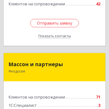
Клиентов на сопровождении
42
Отправить заявку
Отправить заявку
Показать контакты
Назад
Массон и партнеры
Массон и партнеры
Феодосия
298112, Крым Респ, Феодосия г, Крымская ул,
дом № 31
Подробнее
Клиентов на сопровождении
71
1С:Специалист
3