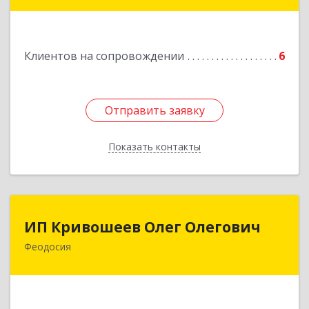
98600, г. Ялта, ул. Свердлова, 24
Подробнее
Клиентов на сопровождении
6
Отправить заявку
Отправить заявку
Показать контакты
Назад
ИП Кривошеев Олег Олегович
ИП Кривошеев Олег Олегович
Феодосия
Подробнее