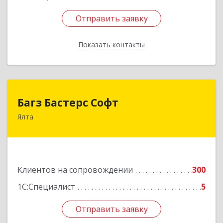
Отправить заявку
Отправить заявку
Показать контакты
Назад
Багз Бастерс Софт
Багз Бастерс Софт
Ялта
298603, Крым Респ, Ялта г, Свердлова ул, дом №
34
Подробнее
Клиентов на сопровождении
300
1С:Специалист
5
Отправить заявку
Отправить заявку