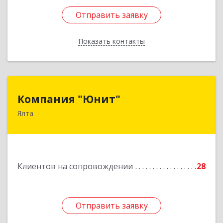
Отправить заявку
Отправить заявку
Показать контакты
Назад
Компания "Юнит"
Компания "Юнит"
Ялта
298600, Крым Респ, Ялта г, Васильева ул, дом №
16, оф.400
Подробнее
Клиентов на сопровождении
28
Отправить заявку
Отправить заявку