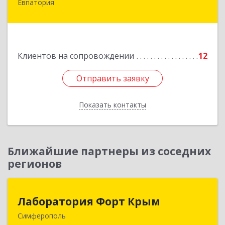
Евпатория
297407, Крым Респ, Евпатория г, Победы пр-кт,
дом № 13, кв.45
Подробнее
Клиентов на сопровождении
12
Отправить заявку
Отправить заявку
Показать контакты
Назад
Ближайшие партнеры из соседних
регионов
Лаборатория Форт Крым
Лаборатория Форт Крым
Симферополь
295034, Крым Респ, Симферополь г, Киевская