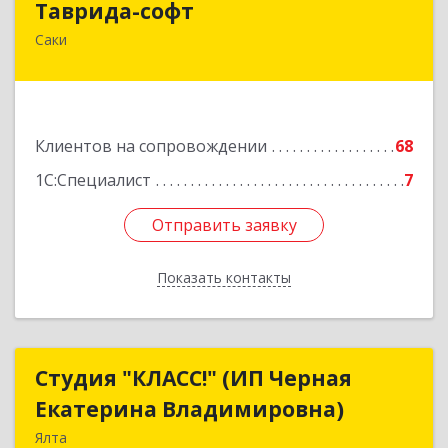
Таврида-софт
Саки
296574, Крым Респ, м.р-н Сакский с.п.
Новофедоровское, Новофедоровка пгт, 30
Авиаполка ул, дом № 10
Подробнее
Клиентов на сопровождении
68
1С:Специалист
7
Отправить заявку
Отправить заявку
Показать контакты
Назад
Студия "КЛАСС!" (ИП Черная
Студия "КЛАСС!" (ИП Черная
Екатерина Владимировна)
Екатерина Владимировна)
Ялта