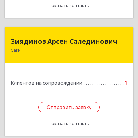
Показать контакты
Назад
Зиядинов Арсен Салединович
Зиядинов Арсен Салединович
Саки
г.Саки, Интернациональная, 5/2, кв.1
Подробнее
Клиентов на сопровождении
1
Отправить заявку
Отправить заявку
Показать контакты
Назад