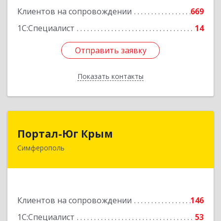
Клиентов на сопровождении
669
1С:Специалист
14
Отправить заявку
Отправить заявку
Показать контакты
Назад
Портал-Юг Крым
Портал-Юг Крым
Симферополь
295015, Крым Респ, Симферополь г, Козлова ул,
дом № 27
Подробнее
Клиентов на сопровождении
146
1С:Специалист
53