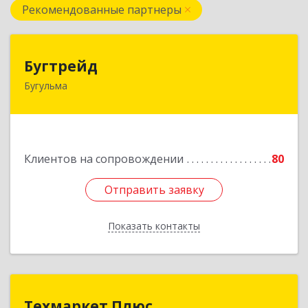
Рекомендованные партнеры
Бугтрейд
Бугтрейд
Бугульма
420230, Татарстан Респ, Бугульма г, Вахитово,
дом № 7, кв.73
Подробнее
Клиентов на сопровождении
80
Отправить заявку
Отправить заявку
Показать контакты
Назад
Техмаркет Плюс
Техмаркет Плюс