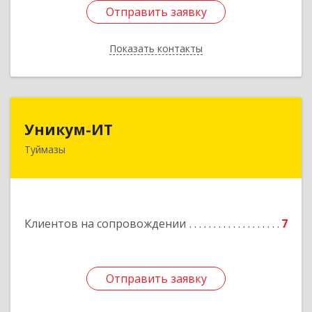
Отправить заявку
Отправить заявку
Показать контакты
Назад
Уникум-ИТ
Уникум-ИТ
Туймазы
452757, Башкортостан Респ, Туймазинский р-н,
Туймазы г, Заводской пер, дом № 2, корпус Б
Подробнее
Клиентов на сопровождении
7
Отправить заявку
Отправить заявку