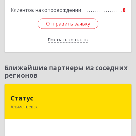
Подробнее
Клиентов на сопровождении
8
Отправить заявку
Отправить заявку
Показать контакты
Назад
Ближайшие партнеры из соседних
регионов
Статус
Статус
Альметьевск
423450, Татарстан Респ, Альметьевск г, Мира
ул, дом № 10
Подробнее