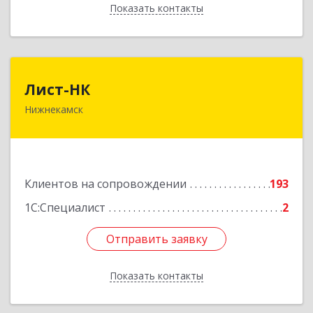
Показать контакты
Назад
Лист-НК
Лист-НК
Нижнекамск
423585, Татарстан Респ, Нижнекамский р-н,
Нижнекамск г, Вокзальная ул, дом № 38 Г, оф.29
Подробнее
Клиентов на сопровождении
193
1С:Специалист
2
Отправить заявку
Отправить заявку
Показать контакты
Назад