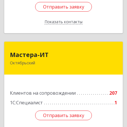
Отправить заявку
Отправить заявку
Показать контакты
Назад
Мастера-ИТ
Мастера-ИТ
Октябрьский
452607, Башкортостан Респ, Октябрьский г,
Комсомольская ул, дом № 20, оф."МИТ"
Подробнее
Клиентов на сопровождении
207
1С:Специалист
1
Отправить заявку
Отправить заявку