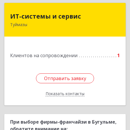
ИТ-системы и сервис
ИТ-системы и сервис
Туймазы
452 750, 452750, Башкортостан Респ,
Туймазинский р-н, Туймазы г, Заводская ул,
дом № 11
Подробнее
Клиентов на сопровождении
1
Отправить заявку
Отправить заявку
Показать контакты
Назад
При выборе фирмы-франчайзи в Бугульме,
обратите внимание на: