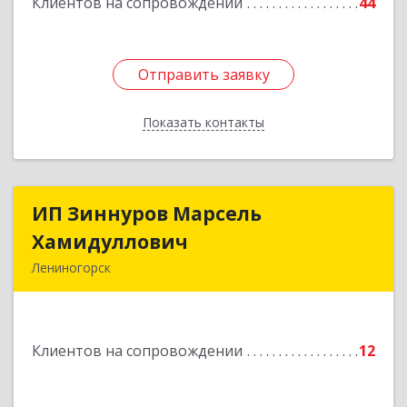
Клиентов на сопровождении
44
Отправить заявку
Отправить заявку
Показать контакты
Назад
ИП Зиннуров Марсель
ИП Зиннуров Марсель
Хамидуллович
Хамидуллович
Лениногорск
423250, Татарстан Респ, Лениногорский р-н,
Лениногорск г, Халиуллина ул, дом № 79
Клиентов на сопровождении
12
Подробнее