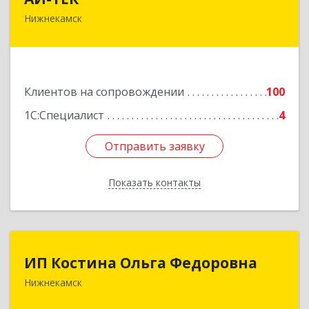
Нижнекамск
423570, Татарстан Респ, Нижнекамский р-н,
Нижнекамск г, Шинников пр-кт, дом № 13А,
пом.1004
Подробнее
Клиентов на сопровождении
100
1С:Специалист
4
Отправить заявку
Отправить заявку
Показать контакты
Назад
ИП Костина Ольга Федоровна
ИП Костина Ольга Федоровна
Нижнекамск
Подробнее