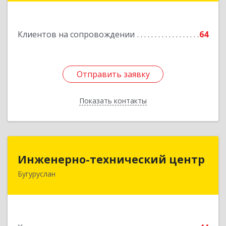
Клиентов на сопровождении
64
Отправить заявку
Отправить заявку
Показать контакты
Назад
Инженерно-технический центр
Инженерно-технический центр
Бугуруслан
461633, Оренбургская обл, Бугуруслан г,
Больничный пер, дом № 8
Подробнее