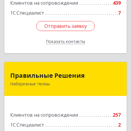
Клиентов на сопровождении
439
1С:Специалист
7
Отправить заявку
Отправить заявку
Показать контакты
Назад
Правильные Решения
Правильные Решения
Набережные Челны
423832, Татарстан Респ, Набережные Челны г,
Дружбы Народов пр-кт, дом № 38А, кв.55
Подробнее
Клиентов на сопровождении
257
1С:Специалист
2