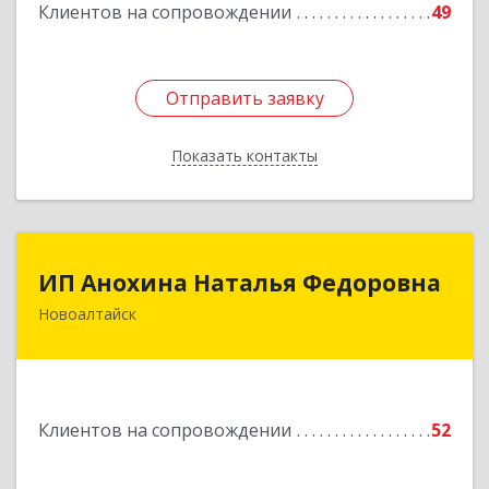
Клиентов на сопровождении
49
Подробнее
Отправить заявку
Отправить заявку
Показать контакты
Назад
ИП Анохина Наталья Федоровна
ИП Анохина Наталья Федоровна
Новоалтайск
658041, Алтайский край, Новоалтайск г,
Белоярская ул, дом № 132
Подробнее
Клиентов на сопровождении
52