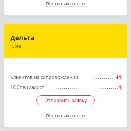
Показать контакты
Назад
Дельта
Дельта
Юрга
652050, Кемеровская область - Кузбасс обл,
Юрга г, Ленинградская ул, дом № 52, оф.32
Подробнее
Клиентов на сопровождении
44
1С:Специалист
4
Отправить заявку
Отправить заявку
Показать контакты
Назад