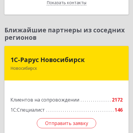
Показать контакты
Назад
Ближайшие партнеры из соседних
регионов
1С-Рарус Новосибирск
1С-Рарус Новосибирск
Новосибирск
630015, Новосибирская обл, Новосибирск г,
Планетная ул, дом № 30,производственный
корпус 2Б, пом.5а
Подробнее
Клиентов на сопровождении
2172
1С:Специалист
146
Отправить заявку
Отправить заявку