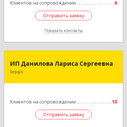
Клиентов на сопровождении
6
Отправить заявку
Отправить заявку
Показать контакты
Назад
ИП Данилова Лариса Сергеевна
ИП Данилова Лариса Сергеевна
Бердск
633004, Новосибирская обл, Бердск г, Озерная
ул, дом № 42, кв.40
Подробнее
Клиентов на сопровождении
10
Отправить заявку
Отправить заявку