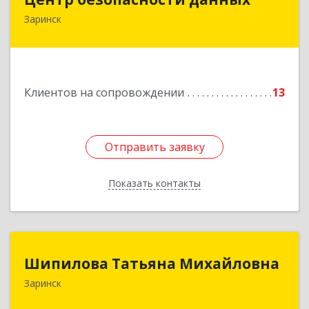
Заринск
659100, Алтайский край, Заринск г, Таратынова
ул, дом № 11, кв.9
Подробнее
Клиентов на сопровождении
13
Отправить заявку
Отправить заявку
Показать контакты
Назад
Шипилова Татьяна Михайловна
Шипилова Татьяна Михайловна
Заринск
Подробнее