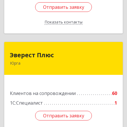
Отправить заявку
Отправить заявку
Показать контакты
Назад
Эверест Плюс
Эверест Плюс
Юрга
652055, Кемеровская обл, Юрга г, Московская
ул, дом № 9, оф.1
Подробнее
Клиентов на сопровождении
60
1С:Специалист
1
Отправить заявку
Отправить заявку