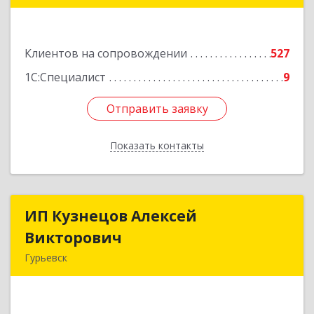
Подробнее
Клиентов на сопровождении
527
1С:Специалист
9
Отправить заявку
Отправить заявку
Показать контакты
Назад
ИП Кузнецов Алексей
ИП Кузнецов Алексей
Викторович
Викторович
Гурьевск
652780, Кемеровская обл, Гурьевский р-н,
Гурьевск г, Суворова ул, дом № 32