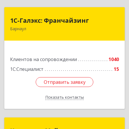
1С-Галэкс: Франчайзинг
1С-Галэкс: Франчайзинг
Барнаул
656015, Алтайский край, Барнаул г, Деповская
ул, дом № 7, каб.А-105
Подробнее
Клиентов на сопровождении
1040
1С:Специалист
15
Отправить заявку
Отправить заявку
Показать контакты
Назад
Компания Мэйпл