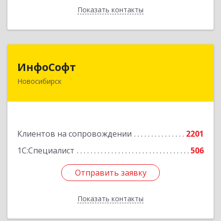
Показать контакты
Назад
ИнфоСофт
ИнфоСофт
Новосибирск
630091, Новосибирская обл, Новосибирск г,
Крылова ул, дом № 31
Подробнее
Клиентов на сопровождении
2201
1С:Специалист
506
Отправить заявку
Отправить заявку
Показать контакты
Назад