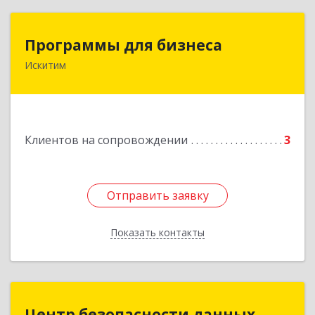
Программы для бизнеса
Программы для бизнеса
Искитим
Подробнее
Клиентов на сопровождении
3
Отправить заявку
Отправить заявку
Показать контакты
Назад
Центр безопасности данных
Центр безопасности данных