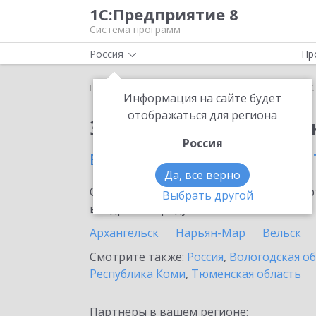
1С:Предприятие 8
Система программ
Россия
Пр
Главная
Сервисы ИТС
1СПАРК Риски
1СПАРК 
Информация на сайте будет
отображаться для региона
Заказать 1СПАРК Рис
Россия
в Архангельской облас
Да, все верно
Ознакомьтесь с информационными карт
Выбрать другой
внедрение продукта.
Архангельск
Нарьян-Мар
Вельск
Смотрите также:
Россия
,
Вологодская о
Республика Коми
,
Тюменская область
Партнеры в вашем регионе: