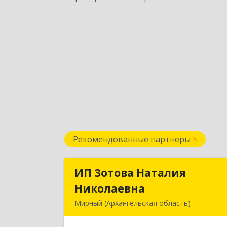
Рекомендованные партнеры
ИП Зотова Наталия
ИП Зотова Натали
Николаевна
Николаевн
Мирный (Архангельская область)
164170, г.Мирный, Архангельско
обл., ул.Советская, д.8, кв.8