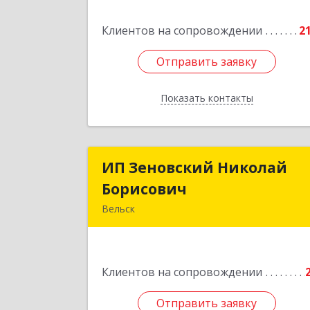
Клиентов на сопровождении
2
Подробне
Отправить заявку
Отправить заявку
Показать контакты
Назад
ИП Зеновский Николай
ИП Зеновский Никола
Борисович
Борисови
Вельск
165150, Архангельская обл, Вельски
р-н, Лукинская д, Надежды ул, дом 
Клиентов на сопровождении
Подробне
Отправить заявку