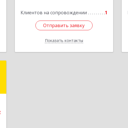
Подробнее
1
Клиентов на сопровождении
1
е
Отправить заявку
Отправить заявку
Показать контакты
Назад
й
ч
й
№
6
2
е