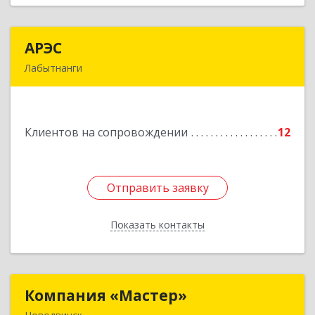
АРЭС
АРЭС
Лабытнанги
629400, Ямало-Ненецкий АО, Лабытнанги г,
Дзержинского ул, дом № 8, кв.62
Клиентов на сопровождении
12
Подробнее
Отправить заявку
Отправить заявку
Показать контакты
Назад
Компания «Мастер»
Компания «Мастер»