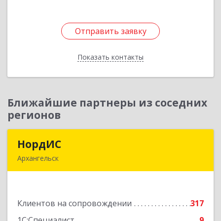
Отправить заявку
Отправить заявку
Показать контакты
Назад
Ближайшие партнеры из соседних
регионов
НордИС
НордИС
Архангельск
163071, Архангельская обл, Архангельск г,
Гайдара ул, дом № 55, оф.18
Клиентов на сопровождении
317
Подробнее
1С:Специалист
9