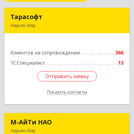
Тарасофт
Тарасофт
Нарьян-Мар
166000, Ненецкий АО, Нарьян-Мар г, им
В.И.Ленина ул, дом № 39, корпус А, оф.2
Клиентов на сопровождении
366
Подробнее
1С:Специалист
13
Отправить заявку
Отправить заявку
Показать контакты
Назад
М-АйТи НАО
М-АйТи НАО
Нарьян-Мар