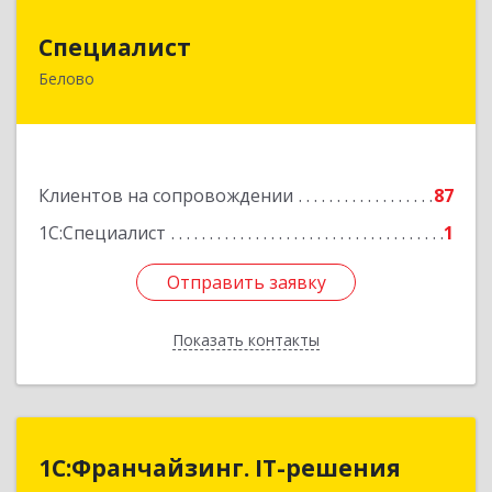
Специалист
Специалист
Белово
Кемеровская обл, Белово г, Ленина ул, дом №
31-2
Подробнее
Клиентов на сопровождении
87
1С:Специалист
1
Отправить заявку
Отправить заявку
Показать контакты
Назад
1С:Франчайзинг. IT-решения
1С:Франчайзинг. IT-решения