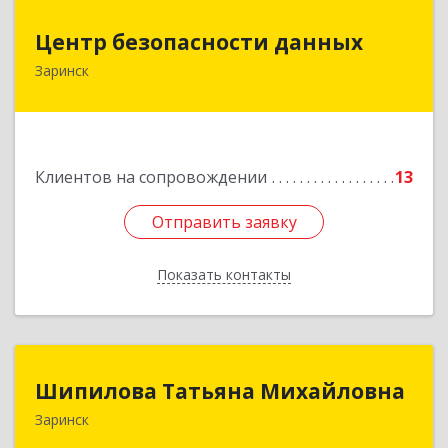
Центр безопасности данных
Центр безопасности данных
Заринск
659100, Алтайский край, Заринск г, Таратынова
ул, дом № 11, кв.9
Подробнее
Клиентов на сопровождении
13
Отправить заявку
Отправить заявку
Показать контакты
Назад
Шипилова Татьяна Михайловна
Шипилова Татьяна Михайловна
Заринск
Подробнее