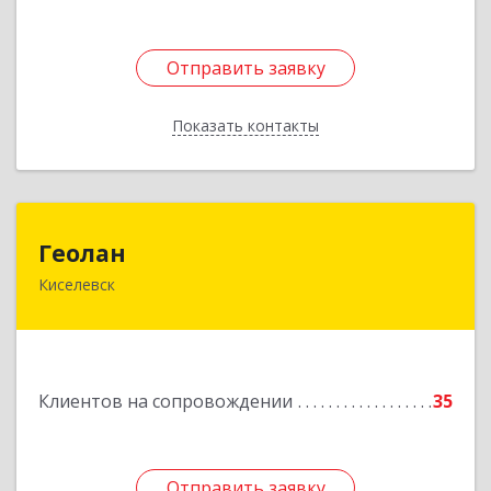
Отправить заявку
Отправить заявку
Показать контакты
Назад
Геолан
Геолан
Киселевск
652700, Кемеровская обл, Киселевск г,
Транспортная ул, дом № 54
Подробнее
Клиентов на сопровождении
35
Отправить заявку
Отправить заявку