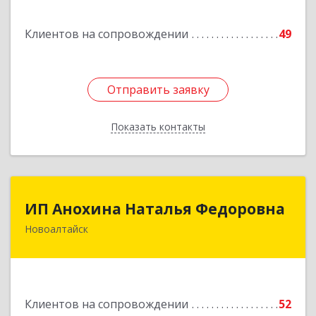
Гурьевск г, Суворова ул, дом № 32
Клиентов на сопровождении
49
Подробнее
Отправить заявку
Отправить заявку
Показать контакты
Назад
ИП Анохина Наталья Федоровна
ИП Анохина Наталья Федоровна
Новоалтайск
658041, Алтайский край, Новоалтайск г,
Белоярская ул, дом № 132
Подробнее
Клиентов на сопровождении
52