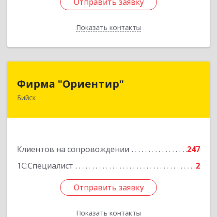
Отправить заявку
Отправить заявку
Показать контакты
Назад
Фирма "Ориентир"
Фирма "Ориентир"
Бийск
659300, Алтайский край, Бийск г, Сергея Кирова
пр-кт, дом № 3
Подробнее
Клиентов на сопровождении
247
1С:Специалист
2
Отправить заявку
Отправить заявку
Показать контакты
Назад