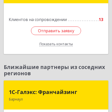
Клиентов на сопровождении
13
Отправить заявку
Отправить заявку
Показать контакты
Назад
Ближайшие партнеры из соседних
регионов
1С-Галэкс: Франчайзинг
1С-Галэкс: Франчайзинг
Барнаул
656015, Алтайский край, Барнаул г, Деповская
ул, дом № 7, каб.А-105