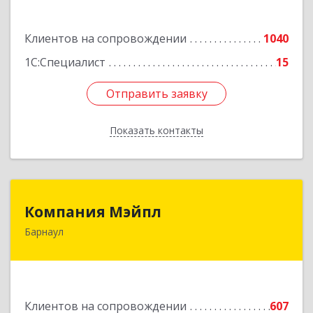
Подробнее
Клиентов на сопровождении
1040
1С:Специалист
15
Отправить заявку
Отправить заявку
Показать контакты
Назад
Компания Мэйпл
Компания Мэйпл
Барнаул
656038, Алтайский край, Барнаул г,
Комсомольский пр-кт, дом № 112
Подробнее
Клиентов на сопровождении
607