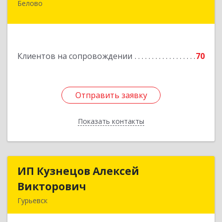
Белово
652600, Кемеровская обл, Белово г,
Железнодорожный пер, дом № 27
Подробнее
Клиентов на сопровождении
70
Отправить заявку
Отправить заявку
Показать контакты
Назад
ИП Кузнецов Алексей
ИП Кузнецов Алексей
Викторович
Викторович
Гурьевск
652780, Кемеровская обл, Гурьевский р-н,