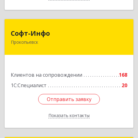
Софт-Инфо
Софт-Инфо
Прокопьевск
653039, Кемеровская область - Кузбасс,
Прокопьевск г, Институтская ул, дом № 9а,
оф.15
Подробнее
Клиентов на сопровождении
168
1С:Специалист
20
Отправить заявку
Отправить заявку
Показать контакты
Назад