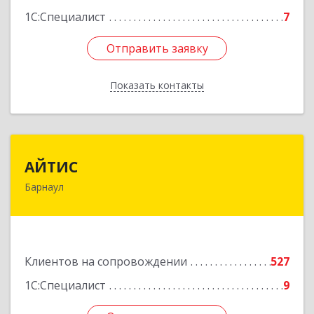
1С:Специалист
7
Отправить заявку
Отправить заявку
Показать контакты
Назад
АЙТИС
АЙТИС
Барнаул
656067, Алтайский край, Барнаул г, Взлетная ул,
дом № 65
Подробнее
Клиентов на сопровождении
527
1С:Специалист
9