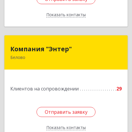
Показать контакты
Назад
Компания "Энтер"
Компания "Энтер"
Белово
652600, Кемеровская обл, Белово г, Почтовый
пер, дом № 2, пом.2
Подробнее
Клиентов на сопровождении
29
Отправить заявку
Отправить заявку
Показать контакты
Назад