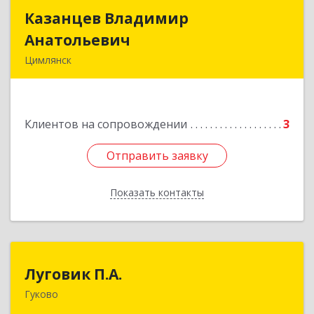
Казанцев Владимир
Казанцев Владимир
Анатольевич
Анатольевич
Цимлянск
347 320, 347320, Ростовская обл, Цимлянский р-
н, Цимлянск г, Западный пер, дом № 3
Клиентов на сопровождении
3
Подробнее
Отправить заявку
Отправить заявку
Показать контакты
Назад
Луговик П.А.
Луговик П.А.
Гуково
Подробнее