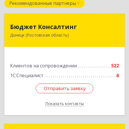
Рекомендованные партнеры
Бюджет Консалтинг
Бюджет Консалтинг
Донецк (Ростовская область)
346338, Ростовская обл, г.о. Город Донецк,
Донецк г, 12-й кв-л, дом № 10, оф.28
Подробнее
Клиентов на сопровождении
522
1С:Специалист
6
Отправить заявку
Отправить заявку
Показать контакты
Назад