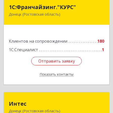
1С:Франчайзинг."КУРС"
1С:Франчайзинг."КУРС"
Донецк (Ростовская область)
346330, Ростовская обл, Донецк г, Благодатный
пер, дом № 16
Подробнее
Клиентов на сопровождении
180
1С:Специалист
1
Отправить заявку
Отправить заявку
Показать контакты
Назад
Интес
Интес
Донецк (Ростовская область)
346330, Ростовская обл, Донецк г, 60-й кв-л,