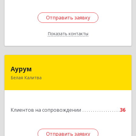
Отправить заявку
Отправить заявку
Показать контакты
Назад
Аурум
Аурум
Белая Калитва
347044, Ростовская обл, Белокалитвинский р-н,
Белая Калитва г, Леонова ул, дом № 37
Подробнее
Клиентов на сопровождении
36
Отправить заявку
Отправить заявку