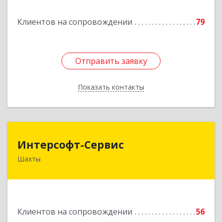
Подробнее
Клиентов на сопровождении
79
Отправить заявку
Отправить заявку
Показать контакты
Назад
Интерсофт-Сервис
Интерсофт-Сервис
Шахты
346480, Ростовская обл, Шахты г, Советская ул,
дом № 279/10
Подробнее
Клиентов на сопровождении
56