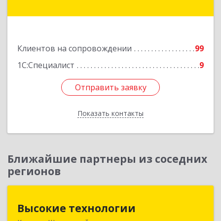
дом № 6 ( пристройка)
Подробнее
Клиентов на сопровождении
99
1С:Специалист
9
Отправить заявку
Отправить заявку
Показать контакты
Назад
Ближайшие партнеры из соседних
регионов
Высокие технологии
Высокие технологии