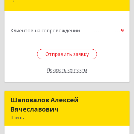
Подробнее
Клиентов на сопровождении
9
Отправить заявку
Отправить заявку
Показать контакты
Назад
Шаповалов Алексей
Шаповалов Алексей
Вячеславович
Вячеславович
Шахты
346510, Шахты г, Ленина ул, дом № 142