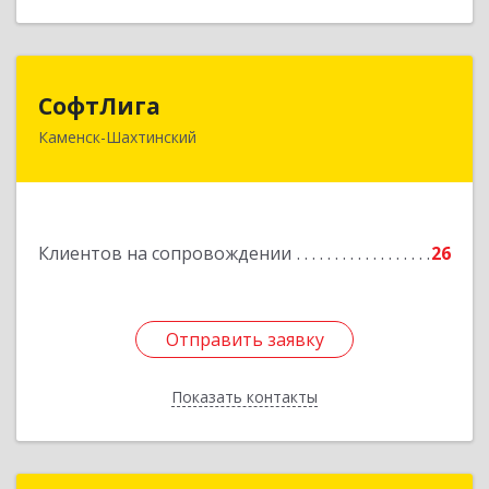
СофтЛига
СофтЛига
Каменск-Шахтинский
347800, Ростовская обл, Каменск-Шахтинский г,
Желябова ул, дом № 33А
Подробнее
Клиентов на сопровождении
26
Отправить заявку
Отправить заявку
Показать контакты
Назад