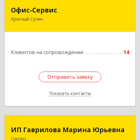
Офис-Сервис
Офис-Сервис
Красный Сулин
346350, Ростовская обл, р-н Красносулинский,
Красный Сулин г, Заводская ул, дом № 1
Подробнее
Клиентов на сопровождении
14
Отправить заявку
Отправить заявку
Показать контакты
Назад
ИП Гаврилова Марина Юрьевна
ИП Гаврилова Марина Юрьевна
Гуково