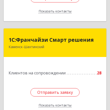
Показать контакты
Назад
1С:Франчайзи Смарт решения
1С:Франчайзи Смарт решения
Каменск-Шахтинский
347800, Ростовская обл, Каменск-Шахтинский г,
Ворошилова ул, дом № 152
Подробнее
Клиентов на сопровождении
28
Отправить заявку
Отправить заявку
Показать контакты
Назад