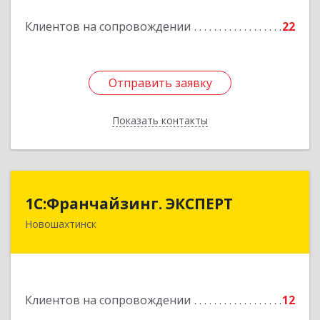
Подробнее
Клиентов на сопровождении
22
Отправить заявку
Отправить заявку
Показать контакты
Назад
1С:Франчайзинг. ЭКСПЕРТ
1С:Франчайзинг. ЭКСПЕРТ
Новошахтинск
346901, Ростовская обл, Новошахтинск г,
Куйбышева ул, дом № 6, кв.2
Подробнее
Клиентов на сопровождении
12