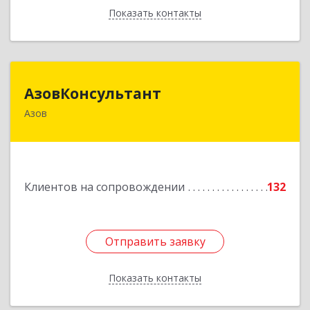
Показать контакты
Назад
АзовКонсультант
АзовКонсультант
Азов
346780, Ростовская обл, Азов г, Петровский б-р,
дом № 5
Подробнее
Клиентов на сопровождении
132
Отправить заявку
Отправить заявку
Показать контакты
Назад