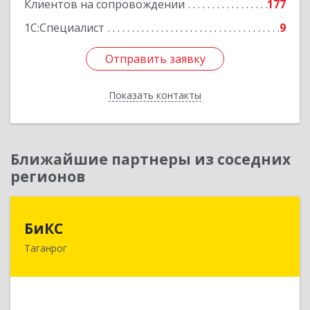
Клиентов на сопровождении
177
1С:Специалист
9
Отправить заявку
Отправить заявку
Показать контакты
Назад
Ближайшие партнеры из соседних
регионов
БиКС
БиКС
Таганрог
347900, Ростовская обл, Таганрог г, Фрунзе ул,
дом № 74, кв.1
Подробнее