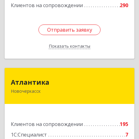
Клиентов на сопровождении
290
Отправить заявку
Отправить заявку
Показать контакты
Назад
Атлантика
Атлантика
Новочеркасск
346428, Ростовская обл, Новочеркасск г,
Кривопустенко пер, домовладение № 4А, пом.1
Подробнее
Клиентов на сопровождении
195
1С:Специалист
7