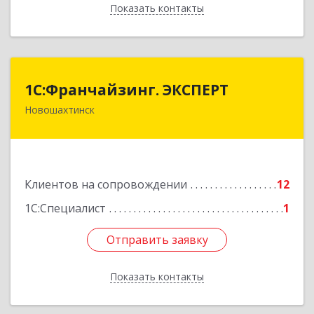
Показать контакты
Назад
1С:Франчайзинг. ЭКСПЕРТ
1С:Франчайзинг. ЭКСПЕРТ
Новошахтинск
346901, Ростовская обл, Новошахтинск г,
Куйбышева ул, дом № 6, кв.2
Подробнее
Клиентов на сопровождении
12
1С:Специалист
1
Отправить заявку
Отправить заявку
Показать контакты
Назад