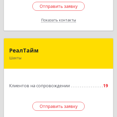
Отправить заявку
Отправить заявку
Показать контакты
Назад
РеалТайм
РеалТайм
Шахты
346504, Ростовская обл, Шахты г,
Чернышевского ул, дом № 42
Подробнее
Клиентов на сопровождении
19
Отправить заявку
Отправить заявку