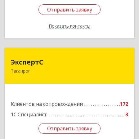
Отправить заявку
Отправить заявку
Показать контакты
Назад
ЭкспертС
ЭкспертС
Таганрог
347905, Ростовская обл, Таганрог г,
Социалистическая ул, дом № 2, оф.300
Подробнее
Клиентов на сопровождении
172
1С:Специалист
3
Отправить заявку
Отправить заявку