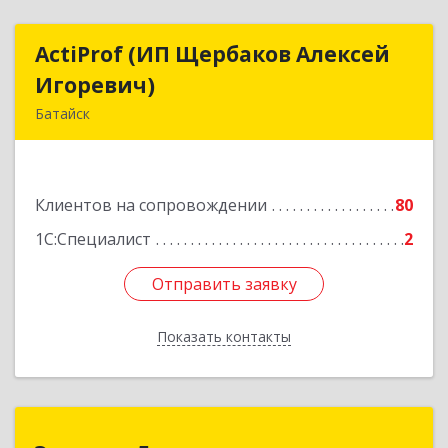
ActiProf (ИП Щербаков Алексей
ActiProf (ИП Щербаков Алексей
Игоревич)
Игоревич)
Батайск
346885, Ростовская обл, Батайск г, Огородная
ул, дом № 97
Клиентов на сопровождении
80
Подробнее
1С:Специалист
2
Отправить заявку
Отправить заявку
Показать контакты
Назад
Эксперт-Дон