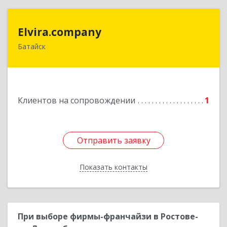
Elvira.company
Elvira.company
Батайск
Подробнее
Клиентов на сопровождении
1
Отправить заявку
Отправить заявку
Показать контакты
Назад
При выборе фирмы-франчайзи в Ростове-