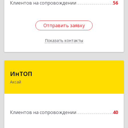
Клиентов на сопровождении
56
Отправить заявку
Отправить заявку
Показать контакты
Назад
ИнТОП
ИнТОП
Аксай
344000, Ростов-на-Дону г, Буденновский пр-кт,
дом № 80, оф.1004
Подробнее
Клиентов на сопровождении
40