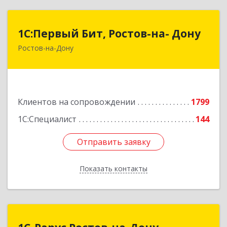
1С:Первый Бит, Ростов-на- Дону
1С:Первый Бит, Ростов-на- Дону
Ростов-на-Дону
344091, Ростовская обл, Ростов-на-Дону г,
Малиновского ул, дом № 3, корпус 1, пом.36
Подробнее
Клиентов на сопровождении
1799
1С:Специалист
144
Отправить заявку
Отправить заявку
Показать контакты
Назад
1С-Рарус Ростов-на-Дону