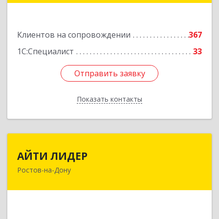
Подробнее
Клиентов на сопровождении
367
1С:Специалист
33
Отправить заявку
Отправить заявку
Показать контакты
Назад
АЙТИ ЛИДЕР
АЙТИ ЛИДЕР
Ростов-на-Дону
344065, Ростовская обл, Ростов-на-Дону г,
Беломорский пер, дом № 98, оф.206
Подробнее