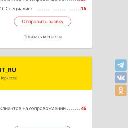
1С:Специалист
16
Отправить заявку
Отправить заявку
Показать контакты
Назад
IT_RU
IT_RU
Черкесск
Подробнее
Клиентов на сопровождении
46