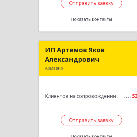
Отправить заявку
Отправить заявку
Показать контакты
Назад
ИП Артемов Яков
ИП Артемов Яко
Александрович
Александрови
Армавир
Подробне
Клиентов на сопровождении
5
Отправить заявку
Отправить заявку
Показать контакты
Назад