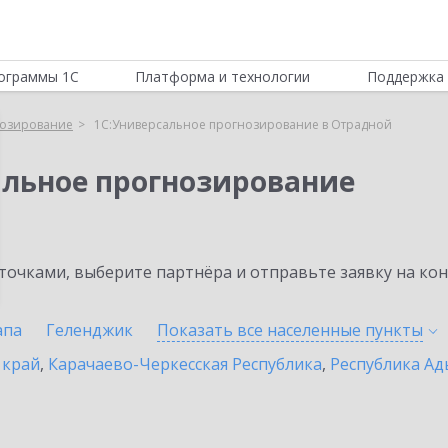
ограммы 1С
Платформа и технологии
Поддержка 
нозирование
1С:Универсальное прогнозирование в Отрадной
альное прогнозирование
очками, выберите партнёра и отправьте заявку на ко
апа
Геленджик
Показать все населенные
пункты
 край
,
Карачаево-Черкесская Республика
,
Республика Ад