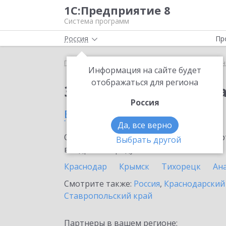
1С:Предприятие 8
Система программ
Россия
Пр
Главная
Сервисы ИТС
1С:Универсальное прог
Информация на сайте будет
отображаться для региона
Заказать 1С:Универс
Россия
в Отрадной
Да, все верно
Ознакомьтесь с информационными карт
Выбрать другой
внедрение продукта.
Краснодар
Крымск
Тихорецк
Ан
Смотрите также:
Россия
,
Краснодарский
Ставропольский край
Партнеры в вашем регионе: