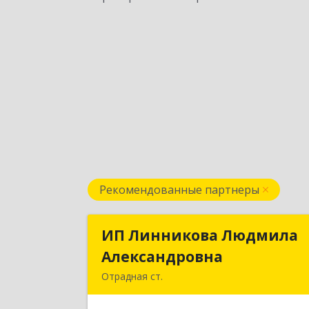
Рекомендованные партнеры
ИП Линникова Людмила
ИП Линникова Людмил
Александровна
Александровн
Отрадная ст.
352290, Краснодарский край
Отрадненский р-н, Отрадная ст-ца