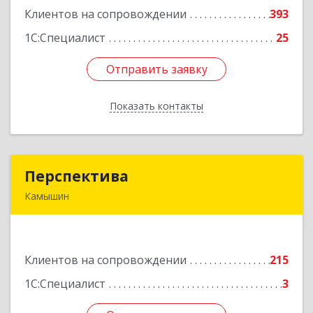
Клиентов на сопровождении
393
Подробнее
1С:Специалист
25
Отправить заявку
Отправить заявку
Показать контакты
Назад
Перспектива
Перспектива
Камышин
403850, Волгоградская обл, Камышин г,
Леонова ул, дом № 26
Клиентов на сопровождении
215
Подробнее
1С:Специалист
3