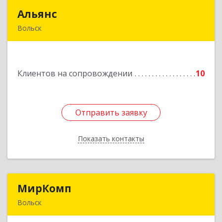
Альянс
Альянс
Вольск
412900, Саратовская обл, Вольск г, Клочкова ул,
дом № 83а
Клиентов на сопровождении
10
Подробнее
Отправить заявку
Отправить заявку
Показать контакты
Назад
МирКомп
МирКомп
Вольск
412900, Саратовская обл, Вольск г,