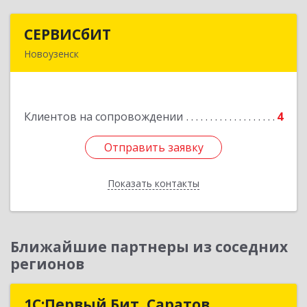
СЕРВИСбИТ
СЕРВИСбИТ
Новоузенск
413 360, Саратовская обл, Новоузенский р-н,
г.Новоузенск, ул. Революции, д.29
Клиентов на сопровождении
4
Подробнее
Отправить заявку
Отправить заявку
Показать контакты
Назад
Ближайшие партнеры из соседних
регионов
1С:Первый Бит, Саратов
1С:Первый Бит, Саратов