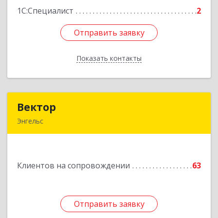
1С:Специалист
2
Отправить заявку
Отправить заявку
Показать контакты
Назад
Вектор
Вектор
Энгельс
413107, Саратовская обл, Энгельс г, Трудовая
ул, дом № 12/1, квартира №216
Клиентов на сопровождении
63
Подробнее
Отправить заявку
Отправить заявку