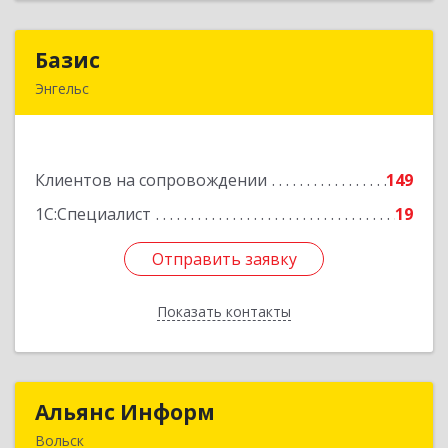
Базис
Базис
Энгельс
413100, Саратовская обл, м.р-н Энгельсский, г.п.
город Энгельс, Энгельс г, Тихая ул, дом № 55
Клиентов на сопровождении
149
Подробнее
1С:Специалист
19
Отправить заявку
Отправить заявку
Показать контакты
Назад
Альянс Информ
Альянс Информ
Вольск