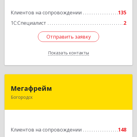
Подробнее
Клиентов на сопровождении
135
1С:Специалист
2
Отправить заявку
Отправить заявку
Показать контакты
Назад
Мегафрейм
Мегафрейм
Богородск
607600, Нижегородская обл, Богородск г,
Ленина ул, дом № 123, этаж 4, пом. 5
Подробнее
Клиентов на сопровождении
148