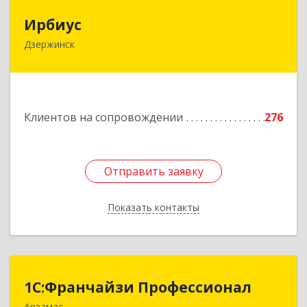
Ирбиус
Ирбиус
Дзержинск
606016, Нижегородская обл, Дзержинск г,
Студенческая ул, дом № 30
Подробнее
Клиентов на сопровождении
276
Отправить заявку
Отправить заявку
Показать контакты
Назад
1С:Франчайзи Профессионал
1С:Франчайзи Профессионал
Арзамас