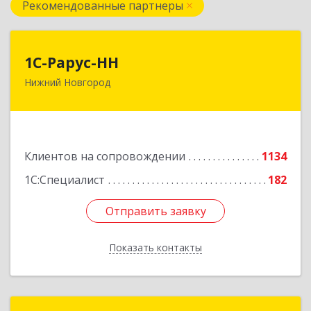
Рекомендованные партнеры
1С-Рарус-НН
1С-Рарус-НН
Нижний Новгород
603093, Нижегородская обл, г.о. город Нижний
Новгород, Нижний Новгород г, Родионова ул,
дом № 192, корпус 2, этаж 7, пом.1
Подробнее
Клиентов на сопровождении
1134
1С:Специалист
182
Отправить заявку
Отправить заявку
Показать контакты
Назад