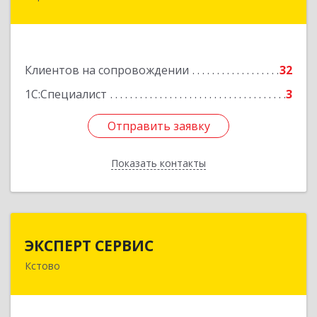
м-н, дом № 23, корпус 1, кв.11
Подробнее
Клиентов на сопровождении
32
1С:Специалист
3
Отправить заявку
Отправить заявку
Показать контакты
Назад
ЭКСПЕРТ СЕРВИС
ЭКСПЕРТ СЕРВИС
Кстово
Подробнее