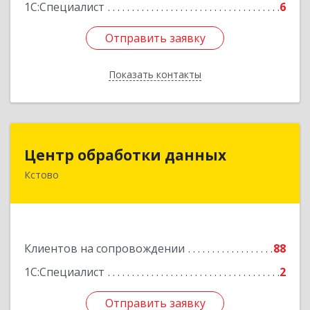
1С:Специалист
6
Отправить заявку
Отправить заявку
Показать контакты
Назад
Центр обработки данных
Центр обработки данных
Кстово
607650, Нижегородская обл, Кстово г, Победы
пр-кт, дом № 14
Подробнее
Клиентов на сопровождении
88
1С:Специалист
2
Отправить заявку
Отправить заявку