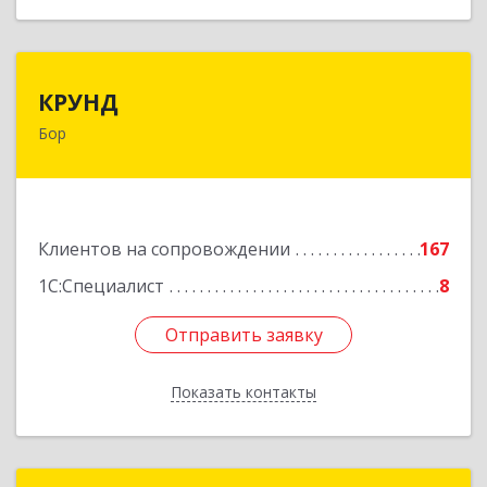
КРУНД
КРУНД
Бор
606440, Нижегородская обл, Бор г,
Профсоюзная ул, дом № 6
Подробнее
Клиентов на сопровождении
167
1С:Специалист
8
Отправить заявку
Отправить заявку
Показать контакты
Назад